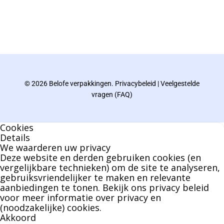
De eindverantwoordelijke voor Berdo
verpakkingen en heeft een rijke kennis op het
gebied van verpakkingen opgedaan de
afgelopen decennia.
© 2026 Belofe verpakkingen.
Privacybeleid
|
Veelgestelde
Bernard werkt 25 uur per dag en draait voor
vragen (FAQ)
geen enkel klusje zijn handen om.
Cookies
U kunt Bernard bellen of mailen voor vragen
Details
We waarderen uw privacy
over leveringen of facturen. Of als u een
Deze website en derden gebruiken cookies (en
specifieke persoon niet kunt bereiken zal
vergelijkbare technieken) om de site te analyseren,
gebruiksvriendelijker te maken en relevante
Bernard u graag te woord staan.
aanbiedingen te tonen. Bekijk ons
privacy beleid
voor meer informatie over privacy en
(noodzakelijke) cookies.
Nicole Bisscheroux:
Akkoord