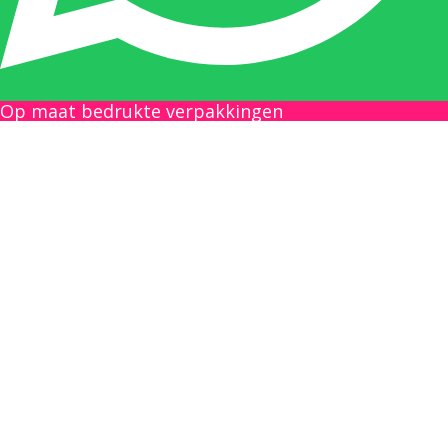
Gilles Pauwels:
Boekhouding
gilles@berdo.be
Op maat bedrukte verpakkingen
+32(0)493 61 11 33
Gilles is de aangewezen persoon als u een
vraag heeft over een factuur en zal zijn
uiterste best doen om u zo snel als mogelijk
uw vraag te beantwoorden, een kopie toe te
sturen van een levering of een overzicht van
een openstaande factuur.
Femke van Deurzen: