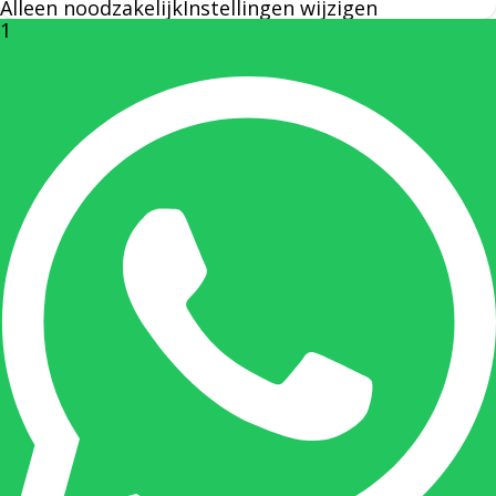
Alleen noodzakelijk
Instellingen wijzigen
1
Rechterhand zaakvoerder Berdo
nicole@berdo.be
+32(0)485 55 90 07
Onze duizendpoot!
Nicole doet bijna alles, maar vooral is ze het
aanspreekpunt voor prijsaanvragen, drukwerk
en maatwerk. Nicole heeft contact met de
tussenpersonen en weet de juiste persoon op
de juiste plaats te benaderen en zal altijd haar
uiterste best doen u zo snel mogelijk een
antwoord op uw vraag te geven.