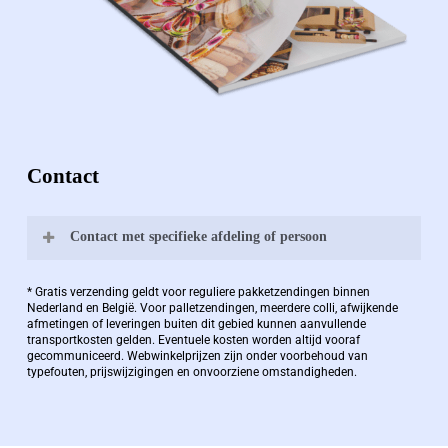
Contact
Contact met specifieke afdeling of persoon
Bernard Pauwels:
* Gratis verzending geldt voor reguliere pakketzendingen binnen
Nederland en België. Voor palletzendingen, meerdere colli, afwijkende
afmetingen of leveringen buiten dit gebied kunnen aanvullende
transportkosten gelden. Eventuele kosten worden altijd vooraf
Zaakvoerder Berdo
gecommuniceerd. Webwinkelprijzen zijn onder voorbehoud van
typefouten, prijswijzigingen en onvoorziene omstandigheden.
bernard@berdo.be
+3238289505