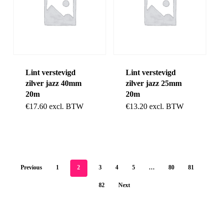
Lint verstevigd
Lint verstevigd
zilver jazz 40mm
zilver jazz 25mm
20m
20m
€
17.60
excl. BTW
€
13.20
excl. BTW
Previous
1
2
3
4
5
…
80
81
82
Next