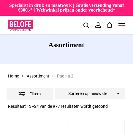
Skip
Specialist in druk en maatwerk | Gratis verzending vanaf
€300,-* | Webwinkel prijzen onder voorbehoud*
to
Close
Menu
main
Filters
search
account
content
Assortiment
Home
Assortiment
Pagina 2
Sorteren op nieuwste
Filters
Gesorteerd
Resultaat 13–24 van de 977 resultaten wordt getoond
op
nieuwste