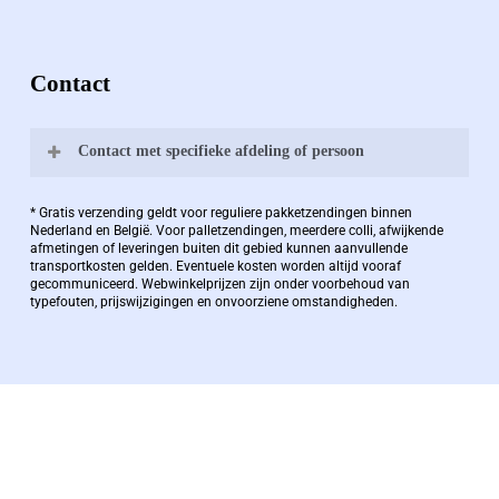
Contact
Contact met specifieke afdeling of persoon
Bernard Pauwels:
* Gratis verzending geldt voor reguliere pakketzendingen binnen
Nederland en België. Voor palletzendingen, meerdere colli, afwijkende
afmetingen of leveringen buiten dit gebied kunnen aanvullende
transportkosten gelden. Eventuele kosten worden altijd vooraf
Zaakvoerder Berdo
gecommuniceerd. Webwinkelprijzen zijn onder voorbehoud van
typefouten, prijswijzigingen en onvoorziene omstandigheden.
bernard@berdo.be
+3238289505
De eindverantwoordelijke voor Berdo
verpakkingen en heeft een rijke kennis op het
gebied van verpakkingen opgedaan de