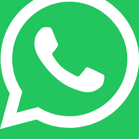
Onze duizendpoot!
Nicole doet bijna alles, maar vooral is ze het
aanspreekpunt voor prijsaanvragen, drukwerk
en maatwerk. Nicole heeft contact met de
tussenpersonen en weet de juiste persoon op
de juiste plaats te benaderen en zal altijd haar
uiterste best doen u zo snel mogelijk een
antwoord op uw vraag te geven.
Gilles Pauwels:
Boekhouding