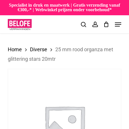
Skip
Specialist in druk en maatwerk | Gratis verzending vanaf
€300,-* | Webwinkel prijzen onder voorbehoud*
to
Menu
main
search
account
content
Home
Diverse
25 mm rood organza met
glittering stars 20mtr