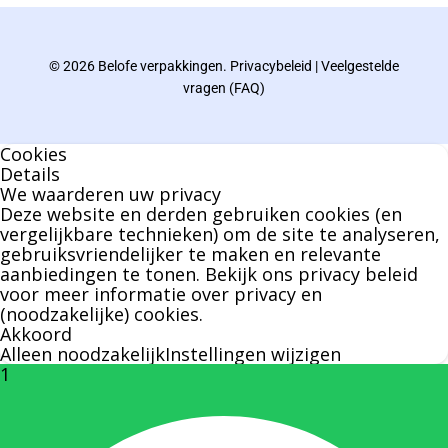
afgelopen decennia.
© 2026 Belofe verpakkingen.
Privacybeleid
|
Veelgestelde
Bernard werkt 25 uur per dag en draait voor
vragen (FAQ)
geen enkel klusje zijn handen om.
Cookies
U kunt Bernard bellen of mailen voor vragen
Details
We waarderen uw privacy
over leveringen of facturen. Of als u een
Deze website en derden gebruiken cookies (en
specifieke persoon niet kunt bereiken zal
vergelijkbare technieken) om de site te analyseren,
gebruiksvriendelijker te maken en relevante
Bernard u graag te woord staan.
aanbiedingen te tonen. Bekijk ons
privacy beleid
voor meer informatie over privacy en
(noodzakelijke) cookies.
Nicole Bisscheroux:
Akkoord
Alleen noodzakelijk
Instellingen wijzigen
1
Rechterhand zaakvoerder Berdo
nicole@berdo.be
+32(0)485 55 90 07