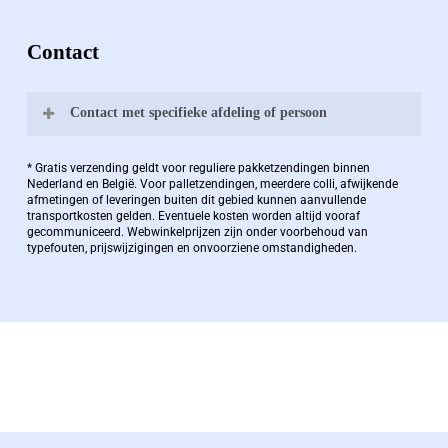
Contact
Contact met specifieke afdeling of persoon
Bernard Pauwels:
* Gratis verzending geldt voor reguliere pakketzendingen binnen
Nederland en België. Voor palletzendingen, meerdere colli, afwijkende
afmetingen of leveringen buiten dit gebied kunnen aanvullende
transportkosten gelden. Eventuele kosten worden altijd vooraf
Zaakvoerder Berdo
gecommuniceerd. Webwinkelprijzen zijn onder voorbehoud van
typefouten, prijswijzigingen en onvoorziene omstandigheden.
bernard@berdo.be
+3238289505
De eindverantwoordelijke voor Berdo
verpakkingen en heeft een rijke kennis op het
gebied van verpakkingen opgedaan de
afgelopen decennia.