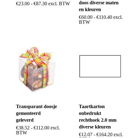
doos diverse maten
Dit
Prijsklasse:
€
23.00
-
€
87.30
excl. BTW
de
op
€23.00
en kleuren
product
tot
productpagina
Prijsklasse:
€
60.00
-
€
110.40
excl.
de
€87.30
Dit
€60.00
BTW
heeft
tot
productpag
product
€110.40
meerdere
heeft
variaties.
meerdere
Deze
variaties.
optie
Deze
kan
optie
gekozen
kan
worden
gekozen
op
Transparant doosje
Taartkarton
worden
de
gemonteerd
onbedrukt
op
geleverd
rechthoek 2.0 mm
productpagina
de
diverse kleuren
Prijsklasse:
€
38.52
-
€
112.00
excl.
Dit
€38.52
BTW
Prijsklasse:
€
12.07
-
€
164.20
excl.
Dit
productpag
tot