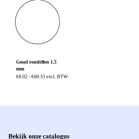
meerdere
variaties.
variaties.
Deze
Deze
optie
optie
kan
kan
gekozen
gekozen
worden
Goud rondellen 1.5
worden
op
mm
op
Dit
Prijsklasse:
€
8.92
-
€
68.33
excl. BTW
de
€8.92
de
product
tot
productpag
€68.33
productpagina
heeft
meerdere
variaties.
Deze
Bekijk onze catalogus
optie