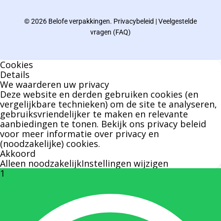
© 2026 Belofe verpakkingen.
Privacybeleid
|
Veelgestelde
Bernard werkt 25 uur per dag en draait voor
vragen (FAQ)
geen enkel klusje zijn handen om.
Cookies
U kunt Bernard bellen of mailen voor vragen
Details
We waarderen uw privacy
over leveringen of facturen. Of als u een
Deze website en derden gebruiken cookies (en
specifieke persoon niet kunt bereiken zal
vergelijkbare technieken) om de site te analyseren,
gebruiksvriendelijker te maken en relevante
Bernard u graag te woord staan.
aanbiedingen te tonen. Bekijk ons
privacy beleid
voor meer informatie over privacy en
(noodzakelijke) cookies.
Nicole Bisscheroux:
Akkoord
Alleen noodzakelijk
Instellingen wijzigen
1
Rechterhand zaakvoerder Berdo
nicole@berdo.be
+32(0)485 55 90 07