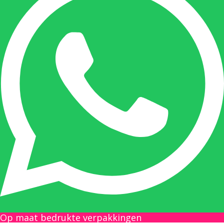
Onze duizendpoot!
Nicole doet bijna alles, maar vooral is ze het
aanspreekpunt voor prijsaanvragen, drukwerk
en maatwerk. Nicole heeft contact met de
tussenpersonen en weet de juiste persoon op
de juiste plaats te benaderen en zal altijd haar
uiterste best doen u zo snel mogelijk een
antwoord op uw vraag te geven.
Gilles Pauwels:
Boekhouding
gilles@berdo.be
Op maat bedrukte verpakkingen