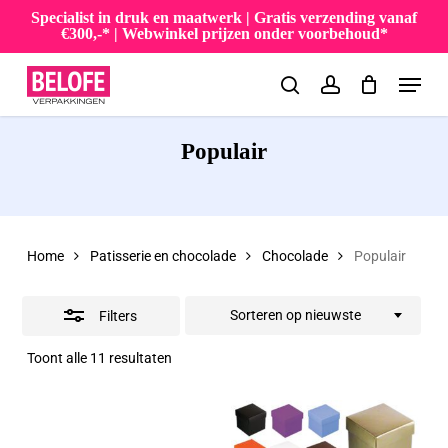
Skip
Specialist in druk en maatwerk | Gratis verzending vanaf
€300,-* | Webwinkel prijzen onder voorbehoud*
to
Close
Menu
main
Filters
search
account
content
Populair
Home
Patisserie en chocolade
Chocolade
Populair
Sorteren op nieuwste
Filters
Gesorteerd
Toont alle 11 resultaten
op
nieuwste