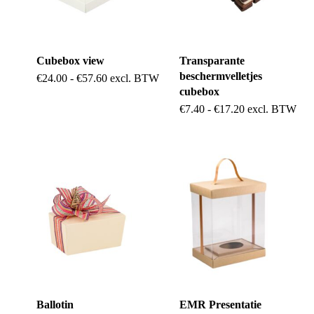
gekozen
kan
worden
gekozen
op
Cubebox view
Transparante
worden
de
beschermvelletjes
Dit
Prijsklasse:
€
24.00
-
€
57.60
excl. BTW
op
€24.00
cubebox
productpag
product
tot
de
Dit
Prijsklasse:
€
7.40
-
€
17.20
excl. BTW
€57.60
€7.40
heeft
productpagina
product
tot
€17.20
meerdere
heeft
variaties.
meerdere
Deze
variaties.
optie
Deze
kan
optie
gekozen
kan
worden
gekozen
op
Ballotin
EMR Presentatie
worden