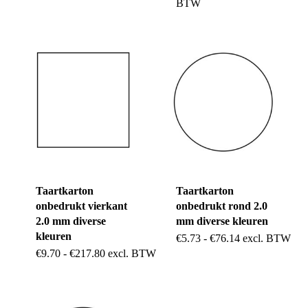
product
€12.07
BTW
€112.00
tot
product
heeft
€164.20
heeft
meerdere
meerdere
variaties.
variaties.
Deze
Deze
optie
optie
kan
kan
gekozen
gekozen
worden
Taartkarton
Taartkarton
worden
op
onbedrukt vierkant
onbedrukt rond 2.0
op
de
2.0 mm diverse
mm diverse kleuren
de
kleuren
Dit
Prijsklasse:
€
5.73
-
€
76.14
excl. BTW
productpagina
€5.73
Dit
Prijsklasse:
€
9.70
-
€
217.80
excl. BTW
productpag
product
tot
€9.70
€76.14
product
tot
heeft
€217.80
heeft
meerdere