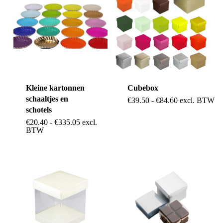
Kleine kartonnen
Cubebox
schaaltjes en
Dit
Prijsklasse:
€
39.50
-
€
84.60
excl. BTW
€39.50
schotels
product
tot
Prijsklasse:
€
20.40
-
€
335.05
excl.
Dit
€84.60
€20.40
BTW
heeft
tot
product
€335.05
meerdere
heeft
variaties.
meerdere
Deze
variaties.
optie
Deze
kan
optie