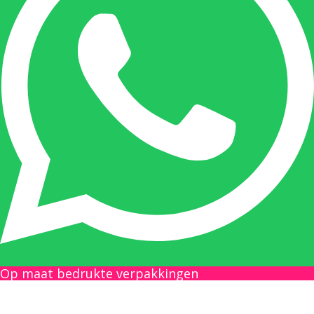
Nicole doet bijna alles, maar vooral is ze het
aanspreekpunt voor prijsaanvragen, drukwerk
en maatwerk. Nicole heeft contact met de
tussenpersonen en weet de juiste persoon op
de juiste plaats te benaderen en zal altijd haar
uiterste best doen u zo snel mogelijk een
antwoord op uw vraag te geven.
Gilles Pauwels:
Boekhouding
gilles@berdo.be
Op maat bedrukte verpakkingen
+32(0)493 61 11 33