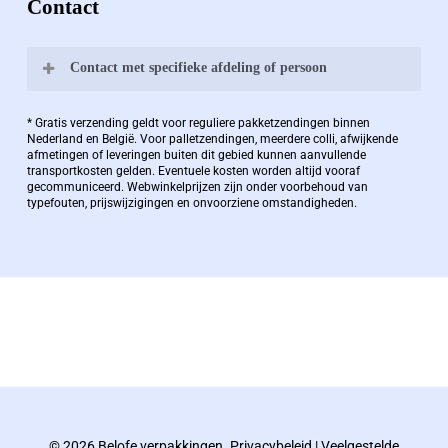
Contact
Contact met specifieke afdeling of persoon
Bernard Pauwels:
* Gratis verzending geldt voor reguliere pakketzendingen binnen
Nederland en België. Voor palletzendingen, meerdere colli, afwijkende
afmetingen of leveringen buiten dit gebied kunnen aanvullende
transportkosten gelden. Eventuele kosten worden altijd vooraf
Zaakvoerder Berdo
gecommuniceerd. Webwinkelprijzen zijn onder voorbehoud van
typefouten, prijswijzigingen en onvoorziene omstandigheden.
bernard@berdo.be
+3238289505
De eindverantwoordelijke voor Berdo
verpakkingen en heeft een rijke kennis op het
gebied van verpakkingen opgedaan de
afgelopen decennia.
© 2026 Belofe verpakkingen.
Privacybeleid
|
Veelgestelde