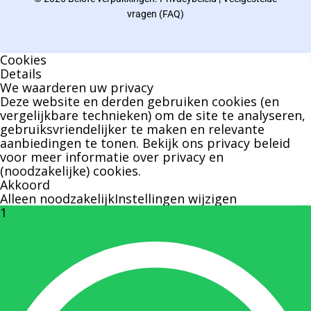
Bernard werkt 25 uur per dag en draait voor
vragen (FAQ)
geen enkel klusje zijn handen om.
Cookies
U kunt Bernard bellen of mailen voor vragen
Details
We waarderen uw privacy
over leveringen of facturen. Of als u een
Deze website en derden gebruiken cookies (en
specifieke persoon niet kunt bereiken zal
vergelijkbare technieken) om de site te analyseren,
gebruiksvriendelijker te maken en relevante
Bernard u graag te woord staan.
aanbiedingen te tonen. Bekijk ons
privacy beleid
voor meer informatie over privacy en
(noodzakelijke) cookies.
Nicole Bisscheroux:
Akkoord
Alleen noodzakelijk
Instellingen wijzigen
1
Rechterhand zaakvoerder Berdo
nicole@berdo.be
+32(0)485 55 90 07
Onze duizendpoot!