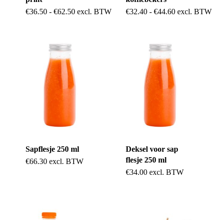
op
op
Dit
Dit
Prijsklasse:
Prijsklasse:
€
36.50
-
€
62.50
excl. BTW
€
32.40
-
€
44.60
excl. BTW
de
€36.50
€32.40
de
product
product
tot
tot
productpagina
€62.50
€44.60
productpag
heeft
heeft
meerdere
meerdere
variaties.
variaties.
Deze
Deze
optie
optie
kan
kan
gekozen
gekozen
Sapflesje 250 ml
Deksel voor sap
worden
worden
flesje 250 ml
€
66.30
excl. BTW
op
op
€
34.00
excl. BTW
de
de
productpagina
productpag