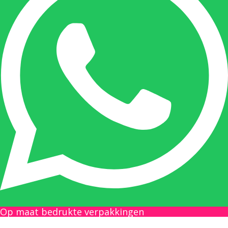
Onze duizendpoot!
Nicole doet bijna alles, maar vooral is ze het
aanspreekpunt voor prijsaanvragen, drukwerk
en maatwerk. Nicole heeft contact met de
tussenpersonen en weet de juiste persoon op
de juiste plaats te benaderen en zal altijd haar
uiterste best doen u zo snel mogelijk een
antwoord op uw vraag te geven.
Gilles Pauwels:
Boekhouding
gilles@berdo.be
Op maat bedrukte verpakkingen
+32(0)493 61 11 33