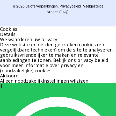
© 2026 Belofe verpakkingen.
Privacybeleid
|
Veelgestelde
Bernard werkt 25 uur per dag en draait voor
vragen (FAQ)
geen enkel klusje zijn handen om.
Cookies
U kunt Bernard bellen of mailen voor vragen
Details
We waarderen uw privacy
over leveringen of facturen. Of als u een
Deze website en derden gebruiken cookies (en
specifieke persoon niet kunt bereiken zal
vergelijkbare technieken) om de site te analyseren,
gebruiksvriendelijker te maken en relevante
Bernard u graag te woord staan.
aanbiedingen te tonen. Bekijk ons
privacy beleid
voor meer informatie over privacy en
(noodzakelijke) cookies.
Nicole Bisscheroux:
Akkoord
Alleen noodzakelijk
Instellingen wijzigen
1
Rechterhand zaakvoerder Berdo
nicole@berdo.be
+32(0)485 55 90 07