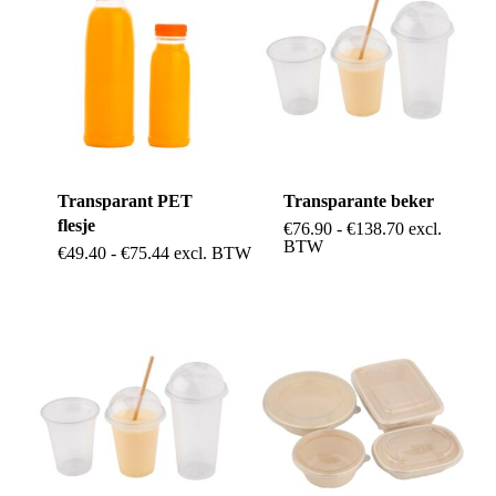
Transparant PET
Transparante beker
flesje
Prijsklasse:
€
76.90
-
€
138.70
excl.
Dit
€76.90
BTW
Dit
Prijsklasse:
€
49.40
-
€
75.44
excl. BTW
tot
product
€49.40
€138.70
product
tot
heeft
€75.44
heeft
meerdere
meerdere
variaties.
variaties.
Deze
Deze
optie
optie
kan