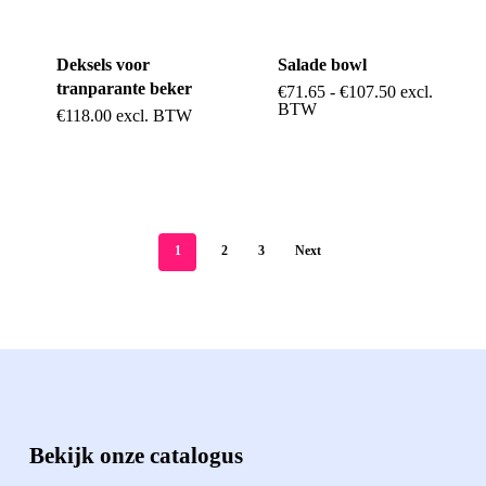
kan
gekozen
gekozen
worden
Deksels voor
Salade bowl
worden
op
tranparante beker
Prijsklasse:
€
71.65
-
€
107.50
excl.
Dit
op
€71.65
BTW
Dit
€
118.00
excl. BTW
de
tot
product
de
€107.50
product
productpag
heeft
productpagina
heeft
meerdere
meerdere
variaties.
variaties.
1
2
3
Next
Deze
Deze
optie
optie
kan
kan
gekozen
gekozen
worden
worden
op
Bekijk onze catalogus
op
de