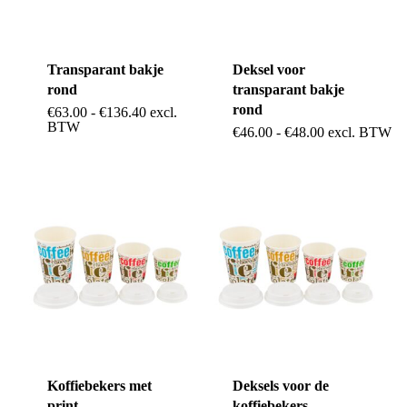
Transparant bakje
Deksel voor
rond
transparant bakje
rond
Prijsklasse:
€
63.00
-
€
136.40
excl.
Dit
€63.00
BTW
Dit
Prijsklasse:
€
46.00
-
€
48.00
excl. BTW
tot
product
€46.00
€136.40
product
tot
heeft
€48.00
heeft
meerdere
meerdere
variaties.
variaties.
Deze
Deze
optie
optie
kan
kan
gekozen
gekozen
worden
Koffiebekers met
Deksels voor de
worden
print
koffiebekers