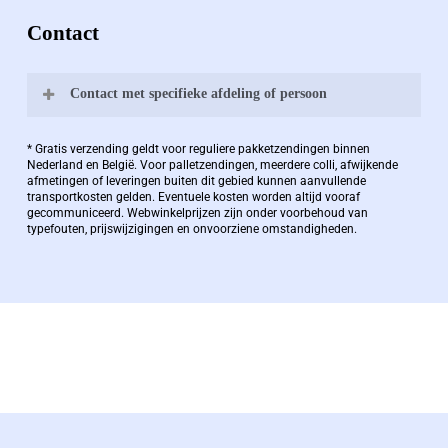
Contact
Contact met specifieke afdeling of persoon
Bernard Pauwels:
* Gratis verzending geldt voor reguliere pakketzendingen binnen
Nederland en België. Voor palletzendingen, meerdere colli, afwijkende
afmetingen of leveringen buiten dit gebied kunnen aanvullende
transportkosten gelden. Eventuele kosten worden altijd vooraf
Zaakvoerder Berdo
gecommuniceerd. Webwinkelprijzen zijn onder voorbehoud van
typefouten, prijswijzigingen en onvoorziene omstandigheden.
bernard@berdo.be
+3238289505
De eindverantwoordelijke voor Berdo
verpakkingen en heeft een rijke kennis op het
gebied van verpakkingen opgedaan de
afgelopen decennia.