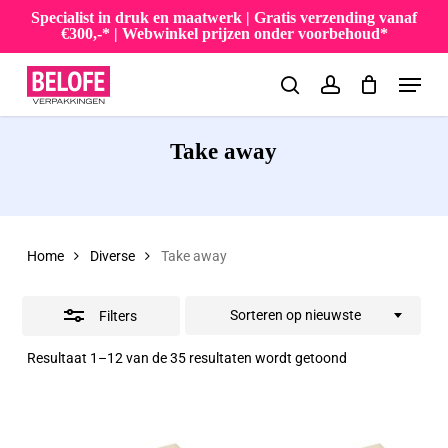
Skip
Specialist in druk en maatwerk | Gratis verzending vanaf
€300,-* | Webwinkel prijzen onder voorbehoud*
to
Close
Menu
main
Filters
search
account
content
Take away
Home
Diverse
Take away
Sorteren op nieuwste
Filters
Gesorteerd
Resultaat 1–12 van de 35 resultaten wordt getoond
op
nieuwste