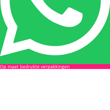
tussenpersonen en weet de juiste persoon op
de juiste plaats te benaderen en zal altijd haar
uiterste best doen u zo snel mogelijk een
antwoord op uw vraag te geven.
Gilles Pauwels:
Boekhouding
gilles@berdo.be
Op maat bedrukte verpakkingen
+32(0)493 61 11 33
Gilles is de aangewezen persoon als u een
vraag heeft over een factuur en zal zijn
uiterste best doen om u zo snel als mogelijk