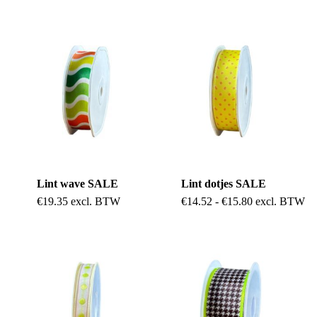
Lint wave SALE
Lint dotjes SALE
Dit
Prijsklasse:
€
19.35
excl. BTW
€
14.52
-
€
15.80
excl. BTW
€14.52
product
tot
€15.80
heeft
meerdere
variaties.
Deze