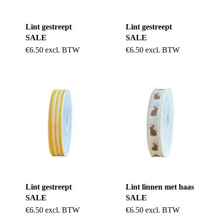
gekozen
Lint gestreept
Lint gestreept
worden
SALE
SALE
op
€
6.50
excl. BTW
€
6.50
excl. BTW
de
productpagina
Lint gestreept
Lint linnen met haas
SALE
SALE
€
6.50
excl. BTW
€
6.50
excl. BTW