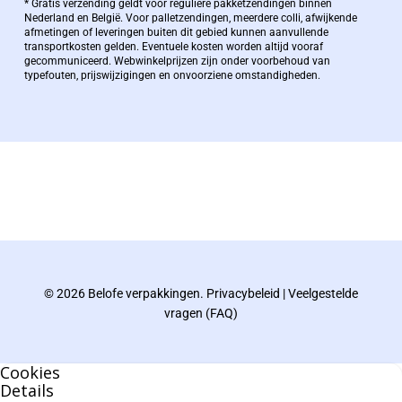
* Gratis verzending geldt voor reguliere pakketzendingen binnen
Nederland en België. Voor palletzendingen, meerdere colli, afwijkende
afmetingen of leveringen buiten dit gebied kunnen aanvullende
transportkosten gelden. Eventuele kosten worden altijd vooraf
Zaakvoerder Berdo
gecommuniceerd. Webwinkelprijzen zijn onder voorbehoud van
typefouten, prijswijzigingen en onvoorziene omstandigheden.
bernard@berdo.be
+3238289505
De eindverantwoordelijke voor Berdo
verpakkingen en heeft een rijke kennis op het
gebied van verpakkingen opgedaan de
afgelopen decennia.
© 2026 Belofe verpakkingen.
Privacybeleid
|
Veelgestelde
Bernard werkt 25 uur per dag en draait voor
vragen (FAQ)
geen enkel klusje zijn handen om.
Cookies
U kunt Bernard bellen of mailen voor vragen
Details