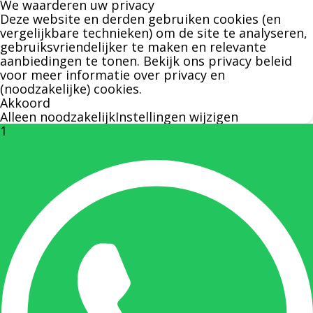
We waarderen uw privacy
over leveringen of facturen. Of als u een
Deze website en derden gebruiken cookies (en
specifieke persoon niet kunt bereiken zal
vergelijkbare technieken) om de site te analyseren,
gebruiksvriendelijker te maken en relevante
Bernard u graag te woord staan.
aanbiedingen te tonen. Bekijk ons
privacy beleid
voor meer informatie over privacy en
(noodzakelijke) cookies.
Nicole Bisscheroux:
Akkoord
Alleen noodzakelijk
Instellingen wijzigen
1
Rechterhand zaakvoerder Berdo
nicole@berdo.be
+32(0)485 55 90 07
Onze duizendpoot!
Nicole doet bijna alles, maar vooral is ze het
aanspreekpunt voor prijsaanvragen, drukwerk
en maatwerk. Nicole heeft contact met de