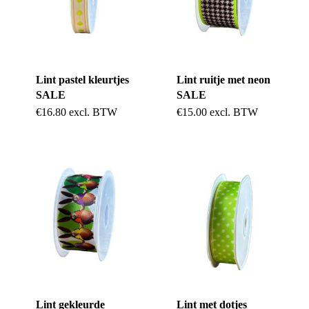
optie
kan
gekozen
Lint pastel kleurtjes
Lint ruitje met neon
worden
SALE
SALE
op
€
16.80
excl. BTW
€
15.00
excl. BTW
de
productpag
Lint gekleurde
Lint met dotjes