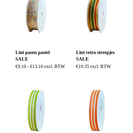
Lint pasen pastel
Lint retro streepjes
SALE
SALE
Dit
Prijsklasse:
€
9.10
-
€
13.10
excl. BTW
€
19.35
excl. BTW
€9.10
product
tot
€13.10
heeft
meerdere
variaties.
Deze
optie
kan