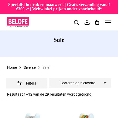
Skip
Specialist in druk en maatwerk | Gratis verzending vanaf
€300,-* | Webwinkel prijzen onder voorbehoud*
to
Close
Menu
main
Filters
search
account
content
Sale
Home
Diverse
Sale
Sorteren op nieuwste
Filters
Gesorteerd
Resultaat 1–12 van de 29 resultaten wordt getoond
op
nieuwste