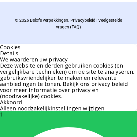
afgelopen decennia.
© 2026 Belofe verpakkingen.
Privacybeleid
|
Veelgestelde
Bernard werkt 25 uur per dag en draait voor
vragen (FAQ)
geen enkel klusje zijn handen om.
Cookies
U kunt Bernard bellen of mailen voor vragen
Details
We waarderen uw privacy
over leveringen of facturen. Of als u een
Deze website en derden gebruiken cookies (en
specifieke persoon niet kunt bereiken zal
vergelijkbare technieken) om de site te analyseren,
gebruiksvriendelijker te maken en relevante
Bernard u graag te woord staan.
aanbiedingen te tonen. Bekijk ons
privacy beleid
voor meer informatie over privacy en
(noodzakelijke) cookies.
Nicole Bisscheroux:
Akkoord
Alleen noodzakelijk
Instellingen wijzigen
1
Rechterhand zaakvoerder Berdo
nicole@berdo.be
+32(0)485 55 90 07