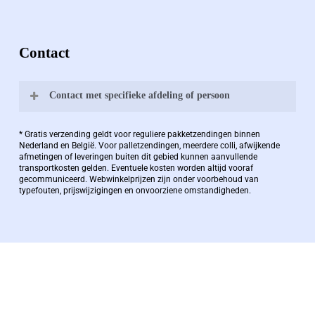
Contact
Contact met specifieke afdeling of persoon
Bernard Pauwels:
* Gratis verzending geldt voor reguliere pakketzendingen binnen
Nederland en België. Voor palletzendingen, meerdere colli, afwijkende
afmetingen of leveringen buiten dit gebied kunnen aanvullende
transportkosten gelden. Eventuele kosten worden altijd vooraf
Zaakvoerder Berdo
gecommuniceerd. Webwinkelprijzen zijn onder voorbehoud van
typefouten, prijswijzigingen en onvoorziene omstandigheden.
bernard@berdo.be
+3238289505
De eindverantwoordelijke voor Berdo
verpakkingen en heeft een rijke kennis op het
gebied van verpakkingen opgedaan de