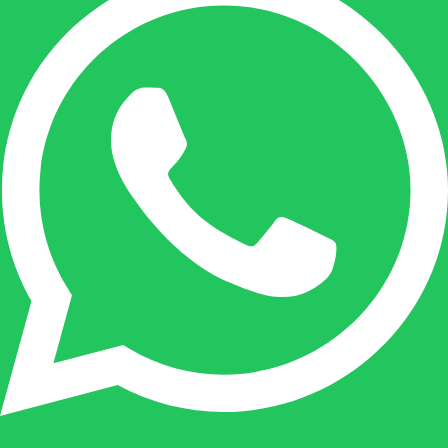
Onze duizendpoot!
Nicole doet bijna alles, maar vooral is ze het
aanspreekpunt voor prijsaanvragen, drukwerk
en maatwerk. Nicole heeft contact met de
tussenpersonen en weet de juiste persoon op
de juiste plaats te benaderen en zal altijd haar
uiterste best doen u zo snel mogelijk een
antwoord op uw vraag te geven.
Gilles Pauwels:
Boekhouding