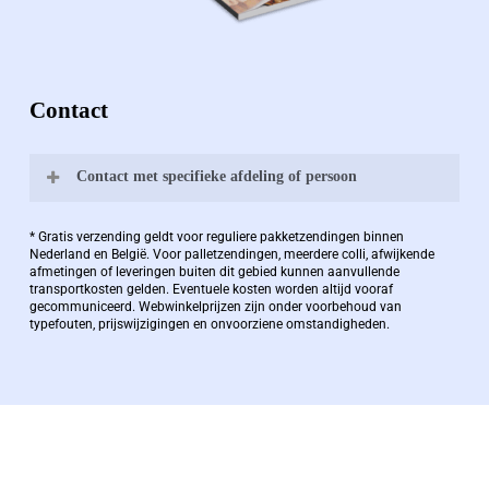
Contact
Contact met specifieke afdeling of persoon
Bernard Pauwels:
* Gratis verzending geldt voor reguliere pakketzendingen binnen
Nederland en België. Voor palletzendingen, meerdere colli, afwijkende
afmetingen of leveringen buiten dit gebied kunnen aanvullende
transportkosten gelden. Eventuele kosten worden altijd vooraf
Zaakvoerder Berdo
gecommuniceerd. Webwinkelprijzen zijn onder voorbehoud van
typefouten, prijswijzigingen en onvoorziene omstandigheden.
bernard@berdo.be
+3238289505
De eindverantwoordelijke voor Berdo
verpakkingen en heeft een rijke kennis op het