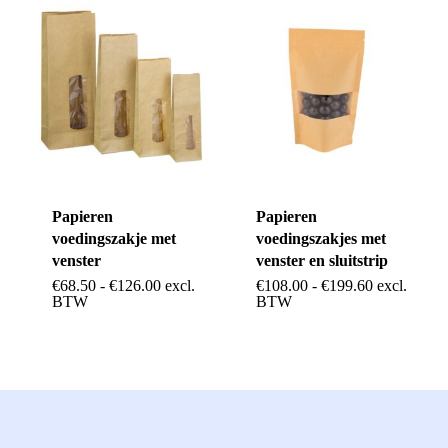
Papieren
Papieren
voedingszakje met
voedingszakjes met
venster
venster en sluitstrip
Prijsklasse:
Prijsklasse:
€
68.50
-
€
126.00
excl.
€
108.00
-
€
199.60
excl.
Dit
Dit
€68.50
€108.00
BTW
BTW
tot
tot
product
product
€126.00
€199.60
heeft
heeft
meerdere
meerdere
variaties.
variaties.