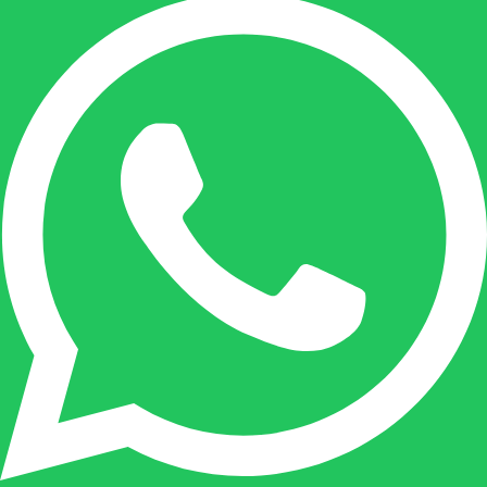
+32(0)485 55 90 07
Onze duizendpoot!
Nicole doet bijna alles, maar vooral is ze het
aanspreekpunt voor prijsaanvragen, drukwerk
en maatwerk. Nicole heeft contact met de
tussenpersonen en weet de juiste persoon op
de juiste plaats te benaderen en zal altijd haar
uiterste best doen u zo snel mogelijk een
antwoord op uw vraag te geven.
Gilles Pauwels: