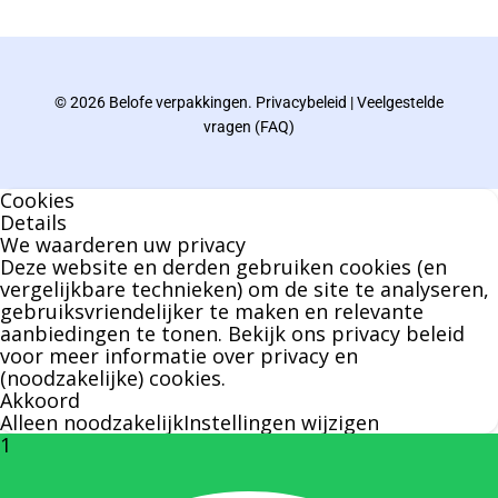
gebied van verpakkingen opgedaan de
afgelopen decennia.
© 2026 Belofe verpakkingen.
Privacybeleid
|
Veelgestelde
Bernard werkt 25 uur per dag en draait voor
vragen (FAQ)
geen enkel klusje zijn handen om.
Cookies
U kunt Bernard bellen of mailen voor vragen
Details
We waarderen uw privacy
over leveringen of facturen. Of als u een
Deze website en derden gebruiken cookies (en
specifieke persoon niet kunt bereiken zal
vergelijkbare technieken) om de site te analyseren,
gebruiksvriendelijker te maken en relevante
Bernard u graag te woord staan.
aanbiedingen te tonen. Bekijk ons
privacy beleid
voor meer informatie over privacy en
(noodzakelijke) cookies.
Nicole Bisscheroux:
Akkoord
Alleen noodzakelijk
Instellingen wijzigen
1
Rechterhand zaakvoerder Berdo
nicole@berdo.be