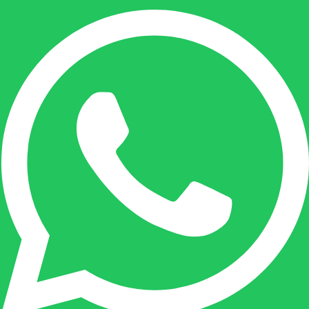
nicole@berdo.be
+32(0)485 55 90 07
Onze duizendpoot!
Nicole doet bijna alles, maar vooral is ze het
aanspreekpunt voor prijsaanvragen, drukwerk
en maatwerk. Nicole heeft contact met de
tussenpersonen en weet de juiste persoon op
de juiste plaats te benaderen en zal altijd haar
uiterste best doen u zo snel mogelijk een
antwoord op uw vraag te geven.
Gilles Pauwels: