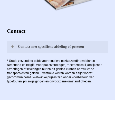
Contact
Contact met specifieke afdeling of persoon
Bernard Pauwels:
* Gratis verzending geldt voor reguliere pakketzendingen binnen
Nederland en België. Voor palletzendingen, meerdere colli, afwijkende
afmetingen of leveringen buiten dit gebied kunnen aanvullende
transportkosten gelden. Eventuele kosten worden altijd vooraf
Zaakvoerder Berdo
gecommuniceerd. Webwinkelprijzen zijn onder voorbehoud van
typefouten, prijswijzigingen en onvoorziene omstandigheden.
bernard@berdo.be
+3238289505
De eindverantwoordelijke voor Berdo
verpakkingen en heeft een rijke kennis op het