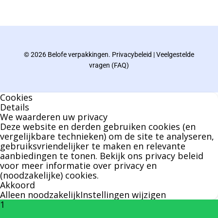
gebied van verpakkingen opgedaan de
afgelopen decennia.
© 2026 Belofe verpakkingen.
Privacybeleid
|
Veelgestelde
Bernard werkt 25 uur per dag en draait voor
vragen (FAQ)
geen enkel klusje zijn handen om.
Cookies
U kunt Bernard bellen of mailen voor vragen
Details
We waarderen uw privacy
over leveringen of facturen. Of als u een
Deze website en derden gebruiken cookies (en
specifieke persoon niet kunt bereiken zal
vergelijkbare technieken) om de site te analyseren,
gebruiksvriendelijker te maken en relevante
Bernard u graag te woord staan.
aanbiedingen te tonen. Bekijk ons
privacy beleid
voor meer informatie over privacy en
(noodzakelijke) cookies.
Nicole Bisscheroux:
Akkoord
Alleen noodzakelijk
Instellingen wijzigen
1
Rechterhand zaakvoerder Berdo