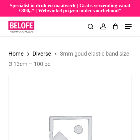
Skip
Specialist in druk en maatwerk | Gratis verzending vanaf
€300,-* | Webwinkel prijzen onder voorbehoud*
to
Menu
main
search
account
content
Home
Diverse
3mm goud elastic band size
Ø 13cm – 100 pc