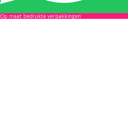
Boekhouding
gilles@berdo.be
Op maat bedrukte verpakkingen
+32(0)493 61 11 33
Gilles is de aangewezen persoon als u een
vraag heeft over een factuur en zal zijn
uiterste best doen om u zo snel als mogelijk
uw vraag te beantwoorden, een kopie toe te
sturen van een levering of een overzicht van
een openstaande factuur.
Femke van Deurzen:
Eigenaar BELOFE Nederland