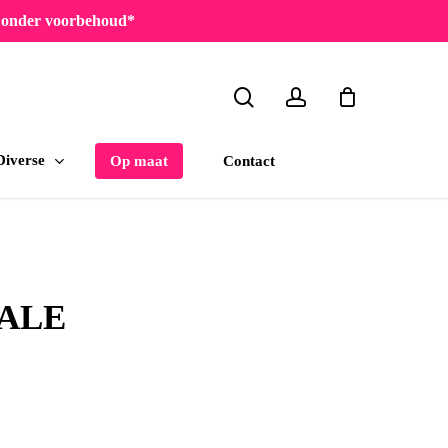
en onder voorbehoud*
search
account
Diverse
Contact
Op maat
 SALE