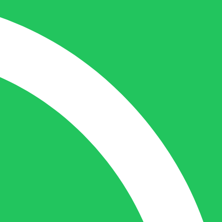
Nicole doet bijna alles, maar vooral is ze
het aanspreekpunt voor prijsaanvragen,
drukwerk en maatwerk. Nicole heeft
contact met de tussenpersonen en weet
de juiste persoon op de juiste plaats te
benaderen en zal altijd haar uiterste best
doen u zo snel mogelijk een antwoord op
uw vraag te geven.
Gilles Pauwels:
Boekhouding
gilles@berdo.be