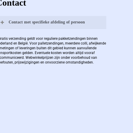
Contact
Contact met specifieke afdeling of persoon
Bernard Pauwels:
Gratis verzending geldt voor reguliere pakketzendingen binnen
derland en België. Voor palletzendingen, meerdere colli, afwijkende
metingen of leveringen buiten dit gebied kunnen aanvullende
ansportkosten gelden. Eventuele kosten worden altijd vooraf
Zaakvoerder Berdo
communiceerd. Webwinkelprijzen zijn onder voorbehoud van
pefouten, prijswijzigingen en onvoorziene omstandigheden.
bernard@berdo.be
+3238289505
De eindverantwoordelijke voor Berdo
verpakkingen en heeft een rijke kennis op
het gebied van verpakkingen opgedaan de
afgelopen decennia.