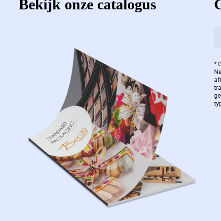
Bekijk onze catalogus
* 
Ne
af
tr
ge
ty