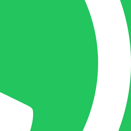
+32(0)493 61 11 33
Gilles is de aangewezen persoon als u een
vraag heeft over een factuur en zal zijn
uiterste best doen om u zo snel als
mogelijk uw vraag te beantwoorden, een
kopie toe te sturen van een levering of een
overzicht van een openstaande factuur.
Femke van Deurzen:
Eigenaar BELOFE Nederland
femke@belofe.com
+31(0)6 1038 3901