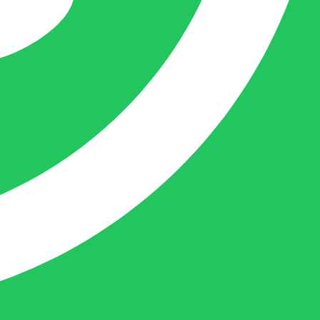
Femke is het aanspreekpunt voor
chocolaterieën en patisserieën in Brabant
en Limburg, maar ook bij beauty en ander
soortgelijke zaken in Nederland komt
Femke graag.
Naast dit houdt deze crea-bea zich voor en
achter de schermen ook nog bezig met de
webwinkel www.belofe.com en social
media t.b.v. BELOFE-verpakkingen.
Ben van Deurzen:
Eigenaar BELOFE Nederland