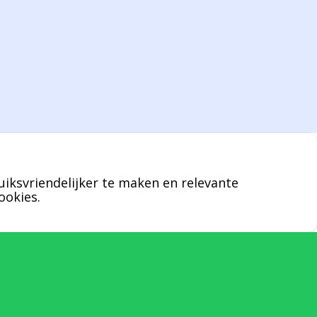
Bernard werkt 25 uur per dag en draait voor
geen enkel klusje zijn handen om.
U kunt Bernard bellen of mailen voor
vragen over leveringen of facturen. Of als u
een specifieke persoon niet kunt bereiken
zal Bernard u graag te woord staan.
uiksvriendelijker te maken en relevante
Nicole Bisscheroux:
ookies.
Rechterhand zaakvoerder Berdo
nicole@berdo.be
+32(0)485 55 90 07
Onze duizendpoot!