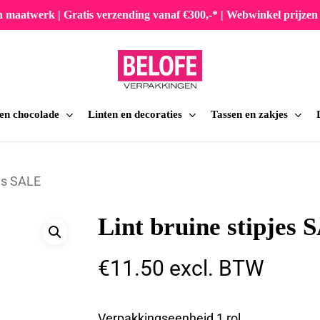
en maatwerk | Gratis verzending vanaf €300,-* | Webwinkel prijz
 en chocolade
Linten en decoraties
Tassen en zakjes
iten
jes SALE
Lint bruine stipjes
€
11.50
excl. BTW
Verpakkingseenheid 1 rol.