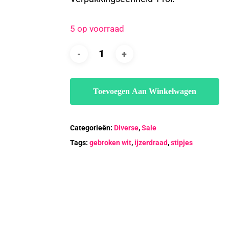
5 op voorraad
Toevoegen Aan Winkelwagen
Categorieën:
Diverse
,
Sale
Tags:
gebroken wit
,
ijzerdraad
,
stipjes