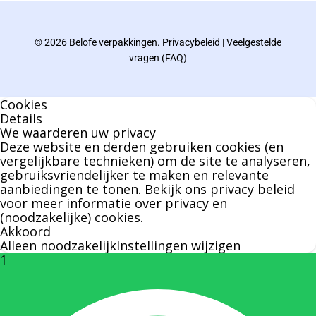
afgelopen decennia.
© 2026 Belofe verpakkingen.
Privacybeleid
|
Veelgestelde
Bernard werkt 25 uur per dag en draait voor
vragen (FAQ)
geen enkel klusje zijn handen om.
Cookies
U kunt Bernard bellen of mailen voor vragen
Details
We waarderen uw privacy
over leveringen of facturen. Of als u een
Deze website en derden gebruiken cookies (en
specifieke persoon niet kunt bereiken zal
vergelijkbare technieken) om de site te analyseren,
gebruiksvriendelijker te maken en relevante
Bernard u graag te woord staan.
aanbiedingen te tonen. Bekijk ons
privacy beleid
voor meer informatie over privacy en
(noodzakelijke) cookies.
Nicole Bisscheroux:
Akkoord
Alleen noodzakelijk
Instellingen wijzigen
1
Rechterhand zaakvoerder Berdo
nicole@berdo.be
+32(0)485 55 90 07