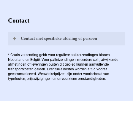
Contact
Contact met specifieke afdeling of persoon
Bernard Pauwels:
* Gratis verzending geldt voor reguliere pakketzendingen binnen
Nederland en België. Voor palletzendingen, meerdere colli, afwijkende
afmetingen of leveringen buiten dit gebied kunnen aanvullende
transportkosten gelden. Eventuele kosten worden altijd vooraf
Zaakvoerder Berdo
gecommuniceerd. Webwinkelprijzen zijn onder voorbehoud van
typefouten, prijswijzigingen en onvoorziene omstandigheden.
bernard@berdo.be
+3238289505
De eindverantwoordelijke voor Berdo
verpakkingen en heeft een rijke kennis op het
gebied van verpakkingen opgedaan de