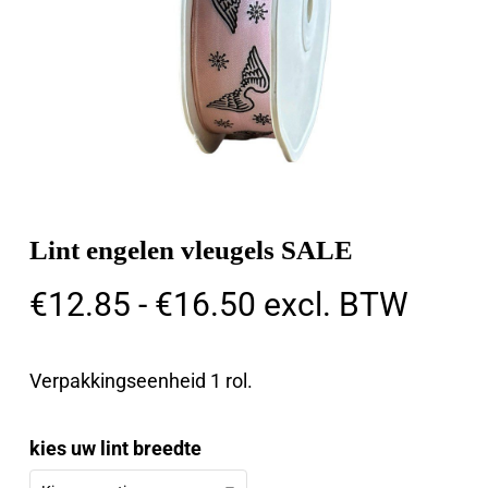
Lint engelen vleugels SALE
Prijsklasse:
€
12.85
-
€
16.50
excl. BTW
€12.85
tot
Verpakkingseenheid 1 rol.
€16.50
kies uw lint breedte