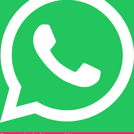
Onze duizendpoot!
Nicole doet bijna alles, maar vooral is ze het
aanspreekpunt voor prijsaanvragen, drukwerk
en maatwerk. Nicole heeft contact met de
tussenpersonen en weet de juiste persoon op
de juiste plaats te benaderen en zal altijd haar
uiterste best doen u zo snel mogelijk een
antwoord op uw vraag te geven.
Gilles Pauwels:
Boekhouding