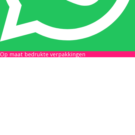
antwoord op uw vraag te geven.
Gilles Pauwels:
Boekhouding
gilles@berdo.be
Op maat bedrukte verpakkingen
+32(0)493 61 11 33
Gilles is de aangewezen persoon als u een
vraag heeft over een factuur en zal zijn
uiterste best doen om u zo snel als mogelijk
uw vraag te beantwoorden, een kopie toe te
sturen van een levering of een overzicht van
een openstaande factuur.