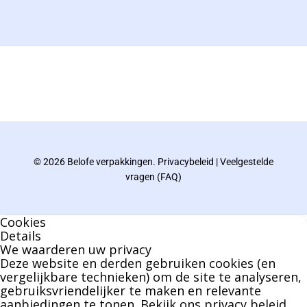
+3238289505
De eindverantwoordelijke voor Berdo
verpakkingen en heeft een rijke kennis op het
gebied van verpakkingen opgedaan de
afgelopen decennia.
© 2026 Belofe verpakkingen.
Privacybeleid
|
Veelgestelde
Bernard werkt 25 uur per dag en draait voor
vragen (FAQ)
geen enkel klusje zijn handen om.
Cookies
U kunt Bernard bellen of mailen voor vragen
Details
We waarderen uw privacy
over leveringen of facturen. Of als u een
Deze website en derden gebruiken cookies (en
specifieke persoon niet kunt bereiken zal
vergelijkbare technieken) om de site te analyseren,
gebruiksvriendelijker te maken en relevante
Bernard u graag te woord staan.
aanbiedingen te tonen. Bekijk ons
privacy beleid