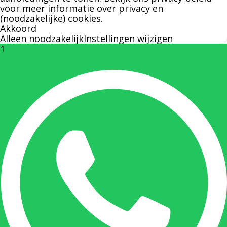
voor meer informatie over privacy en
(noodzakelijke) cookies.
Nicole Bisscheroux:
Akkoord
Alleen noodzakelijk
Instellingen wijzigen
1
Rechterhand zaakvoerder Berdo
nicole@berdo.be
+32(0)485 55 90 07
Onze duizendpoot!
Nicole doet bijna alles, maar vooral is ze het
aanspreekpunt voor prijsaanvragen, drukwerk
en maatwerk. Nicole heeft contact met de
tussenpersonen en weet de juiste persoon op
de juiste plaats te benaderen en zal altijd haar
uiterste best doen u zo snel mogelijk een