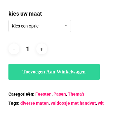
tot
kies uw maat
€28.00
Kies een optie
Toevoegen Aan Winkelwagen
Categorieën:
Feesten
,
Pasen
,
Thema's
Tags:
diverse maten
,
vuldoosje met handvat
,
wit