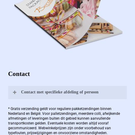
Contact
Contact met specifieke afdeling of persoon
Bernard Pauwels:
* Gratis verzending geldt voor reguliere pakketzendingen binnen
Nederland en België. Voor palletzendingen, meerdere colli, afwijkende
afmetingen of leveringen buiten dit gebied kunnen aanvullende
transportkosten gelden. Eventuele kosten worden altijd vooraf
Zaakvoerder Berdo
gecommuniceerd. Webwinkelprijzen zijn onder voorbehoud van
typefouten, prijswijzigingen en onvoorziene omstandigheden.
bernard@berdo.be