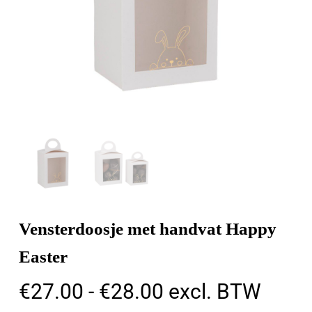
Vensterdoosje met handvat Happy
Easter
Prijsklasse:
€
27.00
-
€
28.00
excl. BTW
€27.00