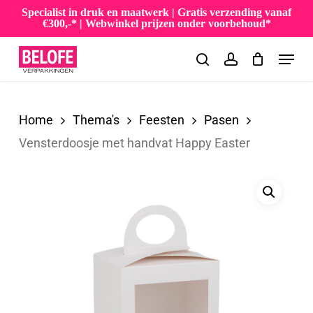
Skip
Specialist in druk en maatwerk | Gratis verzending vanaf
€300,-* | Webwinkel prijzen onder voorbehoud*
to
Menu
main
search
account
content
Home
Thema's
Feesten
Pasen
Vensterdoosje met handvat Happy Easter