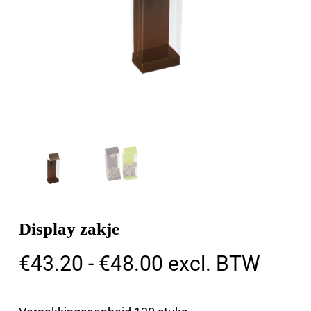
Display zakje
Prijsklasse:
€
43.20
-
€
48.00
excl. BTW
€43.20
tot