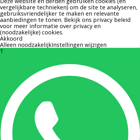
Deze website en derden gebruiken cookies (en
specifieke persoon niet kunt bereiken zal
vergelijkbare technieken) om de site te analyseren,
gebruiksvriendelijker te maken en relevante
Bernard u graag te woord staan.
aanbiedingen te tonen. Bekijk ons
privacy beleid
voor meer informatie over privacy en
(noodzakelijke) cookies.
Nicole Bisscheroux:
Akkoord
Alleen noodzakelijk
Instellingen wijzigen
1
Rechterhand zaakvoerder Berdo
nicole@berdo.be
+32(0)485 55 90 07
Onze duizendpoot!
Nicole doet bijna alles, maar vooral is ze het
aanspreekpunt voor prijsaanvragen, drukwerk
en maatwerk. Nicole heeft contact met de
tussenpersonen en weet de juiste persoon op