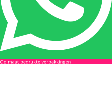
de juiste plaats te benaderen en zal altijd haar
uiterste best doen u zo snel mogelijk een
antwoord op uw vraag te geven.
Gilles Pauwels:
Boekhouding
gilles@berdo.be
Op maat bedrukte verpakkingen
+32(0)493 61 11 33
Gilles is de aangewezen persoon als u een
vraag heeft over een factuur en zal zijn
uiterste best doen om u zo snel als mogelijk
uw vraag te beantwoorden, een kopie toe te