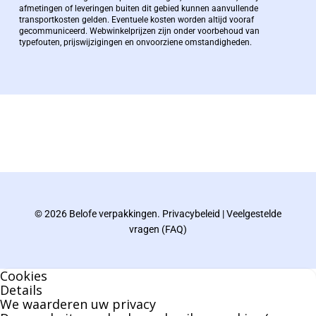
afmetingen of leveringen buiten dit gebied kunnen aanvullende
transportkosten gelden. Eventuele kosten worden altijd vooraf
Zaakvoerder Berdo
gecommuniceerd. Webwinkelprijzen zijn onder voorbehoud van
typefouten, prijswijzigingen en onvoorziene omstandigheden.
bernard@berdo.be
+3238289505
De eindverantwoordelijke voor Berdo
verpakkingen en heeft een rijke kennis op het
gebied van verpakkingen opgedaan de
afgelopen decennia.
© 2026 Belofe verpakkingen.
Privacybeleid
|
Veelgestelde
Bernard werkt 25 uur per dag en draait voor
vragen (FAQ)
geen enkel klusje zijn handen om.
Cookies
U kunt Bernard bellen of mailen voor vragen
Details
We waarderen uw privacy
over leveringen of facturen. Of als u een