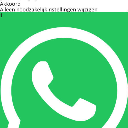
Akkoord
Alleen noodzakelijk
Instellingen wijzigen
1
Rechterhand zaakvoerder Berdo
nicole@berdo.be
+32(0)485 55 90 07
Onze duizendpoot!
Nicole doet bijna alles, maar vooral is ze het
aanspreekpunt voor prijsaanvragen, drukwerk
en maatwerk. Nicole heeft contact met de
tussenpersonen en weet de juiste persoon op
de juiste plaats te benaderen en zal altijd haar
uiterste best doen u zo snel mogelijk een
antwoord op uw vraag te geven.