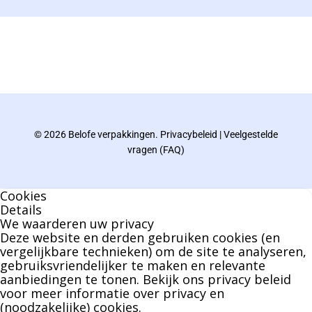
De eindverantwoordelijke voor Berdo
verpakkingen en heeft een rijke kennis op het
gebied van verpakkingen opgedaan de
afgelopen decennia.
© 2026 Belofe verpakkingen.
Privacybeleid
|
Veelgestelde
Bernard werkt 25 uur per dag en draait voor
vragen (FAQ)
geen enkel klusje zijn handen om.
Cookies
U kunt Bernard bellen of mailen voor vragen
Details
We waarderen uw privacy
over leveringen of facturen. Of als u een
Deze website en derden gebruiken cookies (en
specifieke persoon niet kunt bereiken zal
vergelijkbare technieken) om de site te analyseren,
gebruiksvriendelijker te maken en relevante
Bernard u graag te woord staan.
aanbiedingen te tonen. Bekijk ons
privacy beleid
voor meer informatie over privacy en
(noodzakelijke) cookies.
Nicole Bisscheroux: