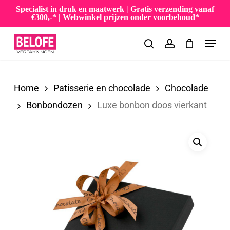
Skip
Specialist in druk en maatwerk | Gratis verzending vanaf
€300,-* | Webwinkel prijzen onder voorbehoud*
to
Menu
main
search
account
content
Home
Patisserie en chocolade
Chocolade
Bonbondozen
Luxe bonbon doos vierkant