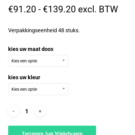
Prijsklasse:
€
91.20
-
€
139.20
excl. BTW
€91.20
tot
Verpakkingseenheid 48 stuks.
€139.20
kies uw maat doos
Kies een optie
kies uw kleur
Kies een optie
Toevoegen Aan Winkelwagen