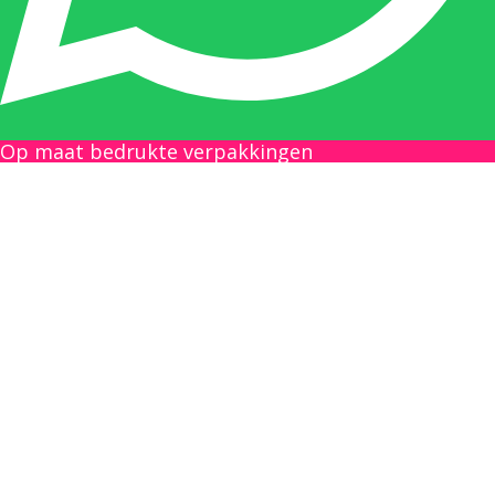
Gilles Pauwels:
Boekhouding
gilles@berdo.be
Op maat bedrukte verpakkingen
+32(0)493 61 11 33
Gilles is de aangewezen persoon als u een
vraag heeft over een factuur en zal zijn
uiterste best doen om u zo snel als mogelijk
uw vraag te beantwoorden, een kopie toe te
sturen van een levering of een overzicht van
een openstaande factuur.
Femke van Deurzen: