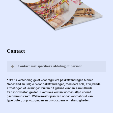
Contact
Contact met specifieke afdeling of persoon
Bernard Pauwels:
* Gratis verzending geldt voor reguliere pakketzendingen binnen
Nederland en België. Voor palletzendingen, meerdere colli, afwijkende
afmetingen of leveringen buiten dit gebied kunnen aanvullende
transportkosten gelden. Eventuele kosten worden altijd vooraf
Zaakvoerder Berdo
gecommuniceerd. Webwinkelprijzen zijn onder voorbehoud van
typefouten, prijswijzigingen en onvoorziene omstandigheden.
bernard@berdo.be
+3238289505