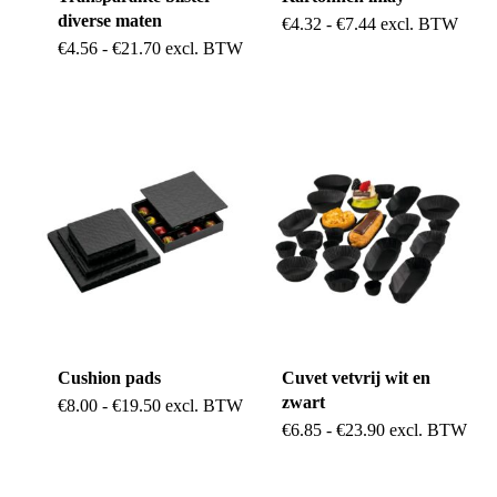
diverse maten
Dit
Prijsklasse:
€
4.32
-
€
7.44
excl. BTW
€4.32
Dit
Prijsklasse:
€
4.56
-
€
21.70
excl. BTW
product
tot
€4.56
€7.44
product
tot
heeft
€21.70
heeft
meerdere
meerdere
variaties.
variaties.
Deze
Deze
optie
optie
kan
kan
gekozen
gekozen
worden
worden
op
Cushion pads
Cuvet vetvrij wit en
op
zwart
Dit
Prijsklasse:
€
8.00
-
€
19.50
excl. BTW
de
€8.00
Dit
Prijsklasse:
€
6.85
-
€
23.90
excl. BTW
de
product
tot
€6.85
productpag
€19.50
product
tot
productpagina
heeft
€23.90