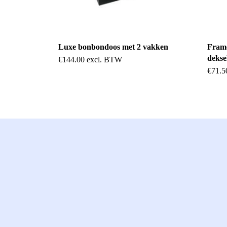
Luxe bonbondoos met 2 vakken
Frame
dekse
€
144.00
excl. BTW
€
71.5