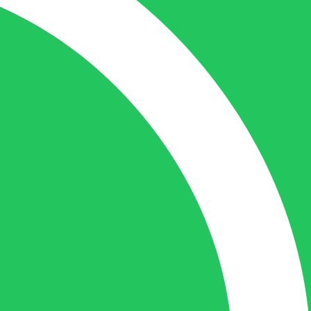
contact met de tussenpersonen en weet
de juiste persoon op de juiste plaats te
benaderen en zal altijd haar uiterste best
doen u zo snel mogelijk een antwoord op
uw vraag te geven.
Gilles Pauwels:
Boekhouding
gilles@berdo.be
+32(0)493 61 11 33
Gilles is de aangewezen persoon als u een
vraag heeft over een factuur en zal zijn
uiterste best doen om u zo snel als