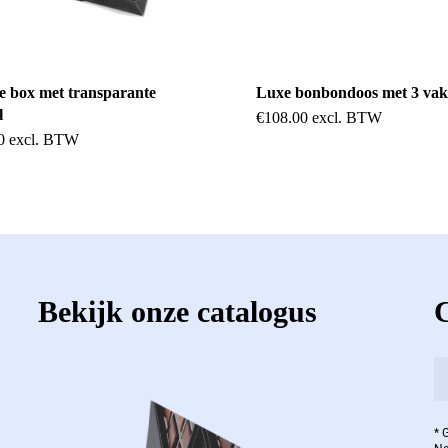
 box met transparante
Luxe bonbondoos met 3 va
l
€
108.00
excl. BTW
0
excl. BTW
Bekijk onze catalogus
* 