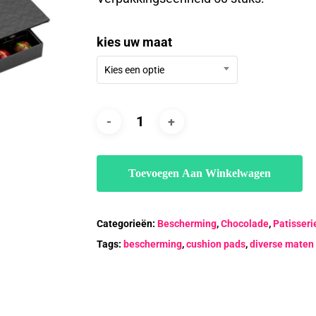
€19.50
kies uw maat
Kies een optie
Toevoegen Aan Winkelwagen
Categorieën:
Bescherming
,
Chocolade
,
Patisseri
Tags:
bescherming
,
cushion pads
,
diverse maten