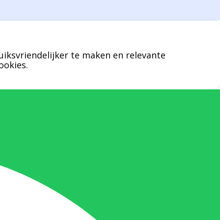
een specifieke persoon niet kunt bereiken
zal Bernard u graag te woord staan.
uiksvriendelijker te maken en relevante
Nicole Bisscheroux:
ookies.
Rechterhand zaakvoerder Berdo
nicole@berdo.be
+32(0)485 55 90 07
Onze duizendpoot!
Nicole doet bijna alles, maar vooral is ze
het aanspreekpunt voor prijsaanvragen,
drukwerk en maatwerk. Nicole heeft