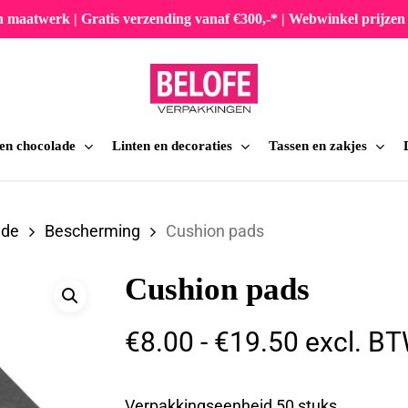
en maatwerk | Gratis verzending vanaf €300,-* | Webwinkel prijz
 en chocolade
Linten en decoraties
Tassen en zakjes
iten
ade
Bescherming
Cushion pads
Cushion pads
Prijsklas
€
8.00
-
€
19.50
excl. B
€8.00
tot
Verpakkingseenheid 50 stuks.