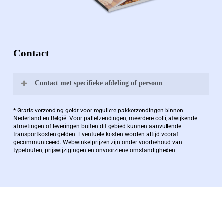
Contact
Contact met specifieke afdeling of persoon
Bernard Pauwels:
* Gratis verzending geldt voor reguliere pakketzendingen binnen
Nederland en België. Voor palletzendingen, meerdere colli, afwijkende
afmetingen of leveringen buiten dit gebied kunnen aanvullende
transportkosten gelden. Eventuele kosten worden altijd vooraf
Zaakvoerder Berdo
gecommuniceerd. Webwinkelprijzen zijn onder voorbehoud van
typefouten, prijswijzigingen en onvoorziene omstandigheden.
bernard@berdo.be
+3238289505
De eindverantwoordelijke voor Berdo
verpakkingen en heeft een rijke kennis op het