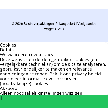
gebied van verpakkingen opgedaan de
afgelopen decennia.
© 2026 Belofe verpakkingen.
Privacybeleid
|
Veelgestelde
Bernard werkt 25 uur per dag en draait voor
vragen (FAQ)
geen enkel klusje zijn handen om.
Cookies
U kunt Bernard bellen of mailen voor vragen
Details
We waarderen uw privacy
over leveringen of facturen. Of als u een
Deze website en derden gebruiken cookies (en
specifieke persoon niet kunt bereiken zal
vergelijkbare technieken) om de site te analyseren,
gebruiksvriendelijker te maken en relevante
Bernard u graag te woord staan.
aanbiedingen te tonen. Bekijk ons
privacy beleid
voor meer informatie over privacy en
(noodzakelijke) cookies.
Nicole Bisscheroux:
Akkoord
Alleen noodzakelijk
Instellingen wijzigen
1
Rechterhand zaakvoerder Berdo
nicole@berdo.be