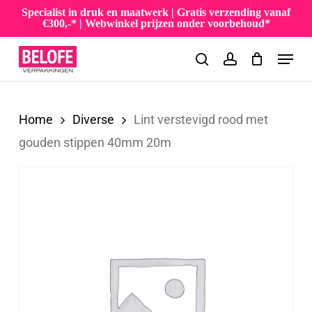
Skip
Specialist in druk en maatwerk | Gratis verzending vanaf
€300,-* | Webwinkel prijzen onder voorbehoud*
to
Menu
main
search
account
content
Home
Diverse
Lint verstevigd rood met
gouden stippen 40mm 20m