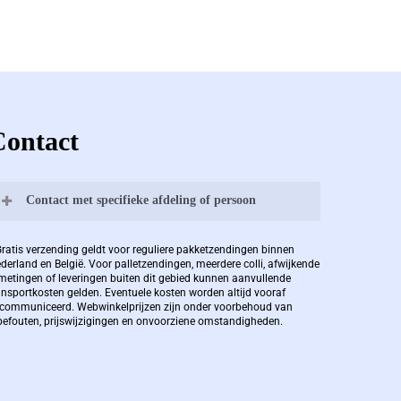
Contact
Contact met specifieke afdeling of persoon
Bernard Pauwels:
Gratis verzending geldt voor reguliere pakketzendingen binnen
derland en België. Voor palletzendingen, meerdere colli, afwijkende
metingen of leveringen buiten dit gebied kunnen aanvullende
ansportkosten gelden. Eventuele kosten worden altijd vooraf
Zaakvoerder Berdo
communiceerd. Webwinkelprijzen zijn onder voorbehoud van
pefouten, prijswijzigingen en onvoorziene omstandigheden.
bernard@berdo.be
+3238289505