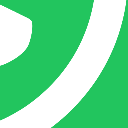
Eigenaar BELOFE Nederland
femke@belofe.com
+31(0)6 1038 3901
Femke is het aanspreekpunt voor
chocolaterieën en patisserieën in Brabant
en Limburg, maar ook bij beauty en ander
soortgelijke zaken in Nederland komt
Femke graag.
Naast dit houdt deze crea-bea zich voor en
achter de schermen ook nog bezig met de
webwinkel www.belofe.com en social