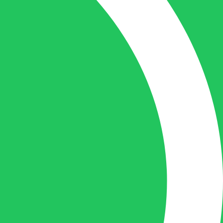
Gilles Pauwels:
Boekhouding
gilles@berdo.be
+32(0)493 61 11 33
Gilles is de aangewezen persoon als u een
vraag heeft over een factuur en zal zijn
uiterste best doen om u zo snel als
mogelijk uw vraag te beantwoorden, een
kopie toe te sturen van een levering of een
overzicht van een openstaande factuur.
Femke van Deurzen: