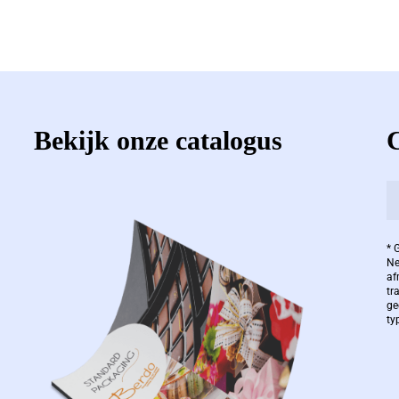
Bekijk onze catalogus
* 
Ne
af
tr
ge
ty