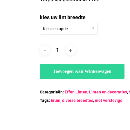
€12.88
kies uw lint breedte
Kies een optie
Toevoegen Aan Winkelwagen
Categorieën:
Effen Linten
,
Linten en decoraties
,
Tags:
bruin
,
diverse breedtes
,
niet verstevigd