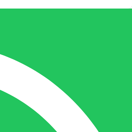
Rechterhand zaakvoerder Berdo
nicole@berdo.be
+32(0)485 55 90 07
Onze duizendpoot!
Nicole doet bijna alles, maar vooral is ze
het aanspreekpunt voor prijsaanvragen,
drukwerk en maatwerk. Nicole heeft
contact met de tussenpersonen en weet
de juiste persoon op de juiste plaats te
benaderen en zal altijd haar uiterste best
doen u zo snel mogelijk een antwoord op
uw vraag te geven.