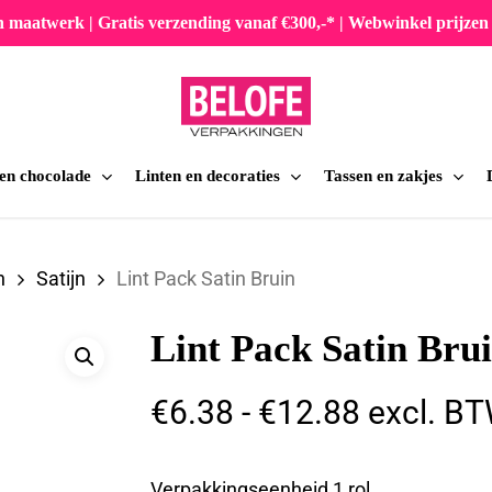
en maatwerk | Gratis verzending vanaf €300,-* | Webwinkel prijz
 en chocolade
Linten en decoraties
Tassen en zakjes
iten
n
Satijn
Lint Pack Satin Bruin
Lint Pack Satin Bru
Prijsklas
€
6.38
-
€
12.88
excl. B
€6.38
tot
Verpakkingseenheid 1 rol.