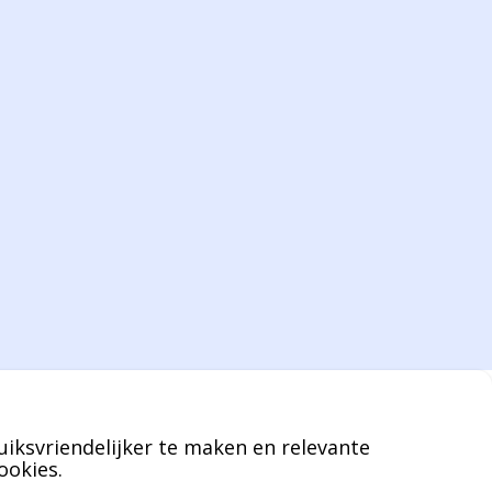
De eindverantwoordelijke voor Berdo
verpakkingen en heeft een rijke kennis op
het gebied van verpakkingen opgedaan de
afgelopen decennia.
Bernard werkt 25 uur per dag en draait voor
geen enkel klusje zijn handen om.
U kunt Bernard bellen of mailen voor
vragen over leveringen of facturen. Of als u
een specifieke persoon niet kunt bereiken
zal Bernard u graag te woord staan.
uiksvriendelijker te maken en relevante
Nicole Bisscheroux:
ookies.