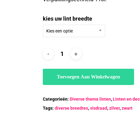
€10.90
kies uw lint breedte
Kies een optie
Toevoegen Aan Winkelwagen
Categorieën:
Diverse thema linten
,
Linten en dec
Tags:
diverse breedtes
,
visdraad
,
zilver
,
zwart