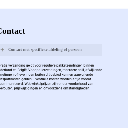
Contact
Contact met specifieke afdeling of persoon
Bernard Pauwels:
Gratis verzending geldt voor reguliere pakketzendingen binnen
derland en België. Voor palletzendingen, meerdere colli, afwijkende
metingen of leveringen buiten dit gebied kunnen aanvullende
ansportkosten gelden. Eventuele kosten worden altijd vooraf
Zaakvoerder Berdo
communiceerd. Webwinkelprijzen zijn onder voorbehoud van
pefouten, prijswijzigingen en onvoorziene omstandigheden.
bernard@berdo.be
+3238289505
De eindverantwoordelijke voor Berdo
verpakkingen en heeft een rijke kennis op