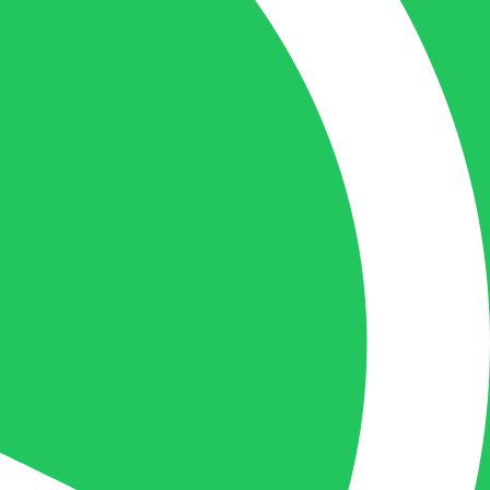
Boekhouding
gilles@berdo.be
+32(0)493 61 11 33
Gilles is de aangewezen persoon als u een
vraag heeft over een factuur en zal zijn
uiterste best doen om u zo snel als
mogelijk uw vraag te beantwoorden, een
kopie toe te sturen van een levering of een
overzicht van een openstaande factuur.
Femke van Deurzen:
Eigenaar BELOFE Nederland