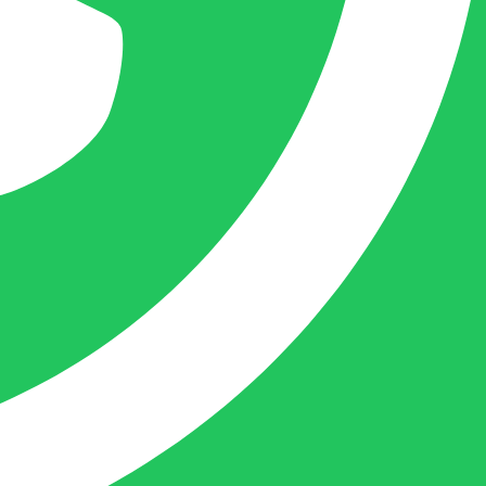
femke@belofe.com
+31(0)6 1038 3901
Femke is het aanspreekpunt voor
chocolaterieën en patisserieën in Brabant
en Limburg, maar ook bij beauty en ander
soortgelijke zaken in Nederland komt
Femke graag.
Naast dit houdt deze crea-bea zich voor en
achter de schermen ook nog bezig met de
webwinkel www.belofe.com en social
media t.b.v. BELOFE-verpakkingen.