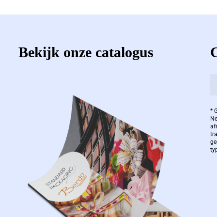
Bekijk onze catalogus
* 
Ne
af
tr
ge
ty