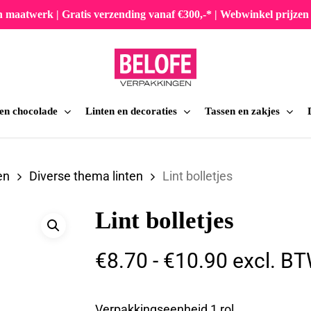
en maatwerk | Gratis verzending vanaf €300,-* | Webwinkel prijz
 en chocolade
Linten en decoraties
Tassen en zakjes
iten
en
Diverse thema linten
Lint bolletjes
Lint bolletjes
Prijsklas
€
8.70
-
€
10.90
excl. B
€8.70
tot
Verpakkingseenheid 1 rol.