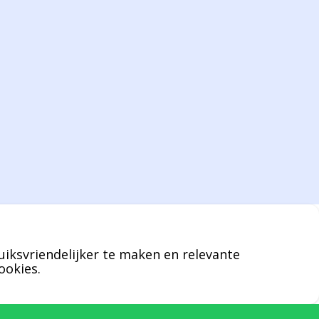
het gebied van verpakkingen opgedaan de
afgelopen decennia.
Bernard werkt 25 uur per dag en draait voor
geen enkel klusje zijn handen om.
U kunt Bernard bellen of mailen voor
vragen over leveringen of facturen. Of als u
een specifieke persoon niet kunt bereiken
zal Bernard u graag te woord staan.
uiksvriendelijker te maken en relevante
Nicole Bisscheroux:
ookies.
Rechterhand zaakvoerder Berdo