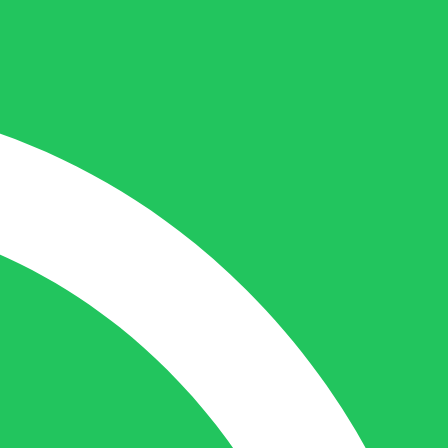
nicole@berdo.be
+32(0)485 55 90 07
Onze duizendpoot!
Nicole doet bijna alles, maar vooral is ze
het aanspreekpunt voor prijsaanvragen,
drukwerk en maatwerk. Nicole heeft
contact met de tussenpersonen en weet
de juiste persoon op de juiste plaats te
benaderen en zal altijd haar uiterste best
doen u zo snel mogelijk een antwoord op
uw vraag te geven.
Gilles Pauwels: