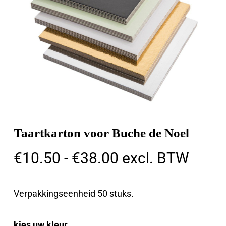
Taartkarton voor Buche de Noel
Prijsklasse:
€
10.50
-
€
38.00
excl. BTW
€10.50
tot
Verpakkingseenheid 50 stuks.
€38.00
kies uw kleur