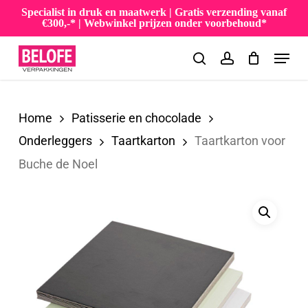
Skip
Specialist in druk en maatwerk | Gratis verzending vanaf
€300,-* | Webwinkel prijzen onder voorbehoud*
to
Menu
main
search
account
content
Home
Patisserie en chocolade
Onderleggers
Taartkarton
Taartkarton voor
Buche de Noel