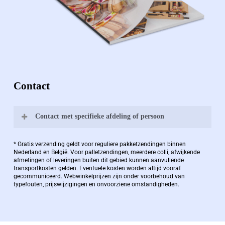
Contact
Contact met specifieke afdeling of persoon
Bernard Pauwels:
* Gratis verzending geldt voor reguliere pakketzendingen binnen
Nederland en België. Voor palletzendingen, meerdere colli, afwijkende
afmetingen of leveringen buiten dit gebied kunnen aanvullende
transportkosten gelden. Eventuele kosten worden altijd vooraf
Zaakvoerder Berdo
gecommuniceerd. Webwinkelprijzen zijn onder voorbehoud van
typefouten, prijswijzigingen en onvoorziene omstandigheden.
bernard@berdo.be
+3238289505