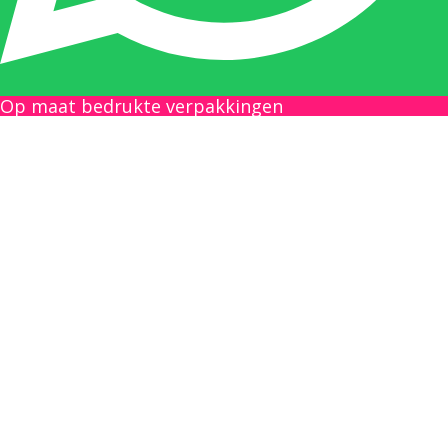
Gilles Pauwels:
Boekhouding
gilles@berdo.be
Op maat bedrukte verpakkingen
+32(0)493 61 11 33
Gilles is de aangewezen persoon als u een
vraag heeft over een factuur en zal zijn
uiterste best doen om u zo snel als mogelijk
uw vraag te beantwoorden, een kopie toe te
sturen van een levering of een overzicht van
een openstaande factuur.
Femke van Deurzen: