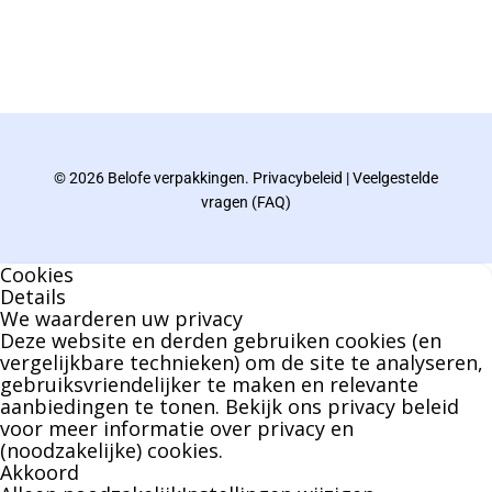
De eindverantwoordelijke voor Berdo
verpakkingen en heeft een rijke kennis op het
gebied van verpakkingen opgedaan de
afgelopen decennia.
© 2026 Belofe verpakkingen.
Privacybeleid
|
Veelgestelde
Bernard werkt 25 uur per dag en draait voor
vragen (FAQ)
geen enkel klusje zijn handen om.
Cookies
U kunt Bernard bellen of mailen voor vragen
Details
We waarderen uw privacy
over leveringen of facturen. Of als u een
Deze website en derden gebruiken cookies (en
specifieke persoon niet kunt bereiken zal
vergelijkbare technieken) om de site te analyseren,
gebruiksvriendelijker te maken en relevante
Bernard u graag te woord staan.
aanbiedingen te tonen. Bekijk ons
privacy beleid
voor meer informatie over privacy en
(noodzakelijke) cookies.
Nicole Bisscheroux:
Akkoord