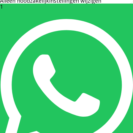
Alleen noodzakelijk
Instellingen wijzigen
1
Rechterhand zaakvoerder Berdo
nicole@berdo.be
+32(0)485 55 90 07
Onze duizendpoot!
Nicole doet bijna alles, maar vooral is ze het
aanspreekpunt voor prijsaanvragen, drukwerk
en maatwerk. Nicole heeft contact met de
tussenpersonen en weet de juiste persoon op
de juiste plaats te benaderen en zal altijd haar
uiterste best doen u zo snel mogelijk een
antwoord op uw vraag te geven.