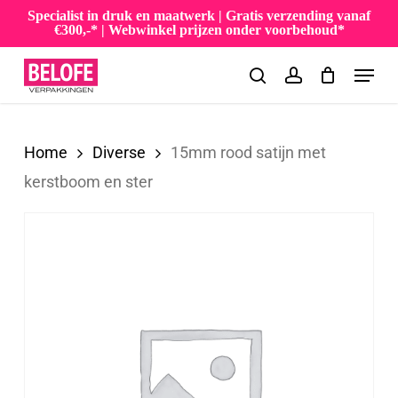
Skip
Specialist in druk en maatwerk | Gratis verzending vanaf
€300,-* | Webwinkel prijzen onder voorbehoud*
to
Menu
main
search
account
content
Home
Diverse
15mm rood satijn met
kerstboom en ster