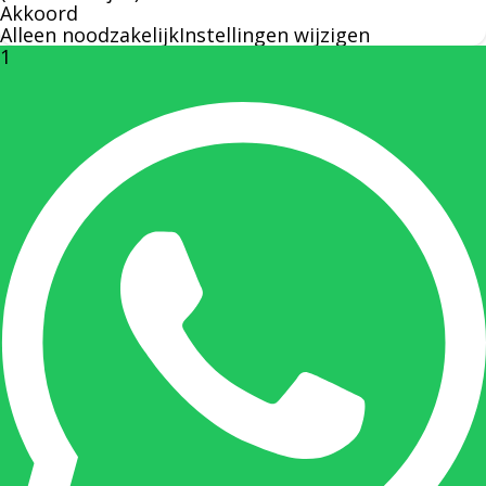
Akkoord
Alleen noodzakelijk
Instellingen wijzigen
1
Rechterhand zaakvoerder Berdo
nicole@berdo.be
+32(0)485 55 90 07
Onze duizendpoot!
Nicole doet bijna alles, maar vooral is ze het
aanspreekpunt voor prijsaanvragen, drukwerk
en maatwerk. Nicole heeft contact met de
tussenpersonen en weet de juiste persoon op
de juiste plaats te benaderen en zal altijd haar
uiterste best doen u zo snel mogelijk een
antwoord op uw vraag te geven.