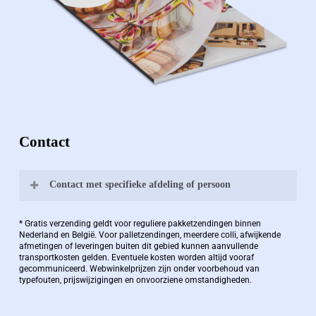
Contact
Contact met specifieke afdeling of persoon
Bernard Pauwels:
* Gratis verzending geldt voor reguliere pakketzendingen binnen
Nederland en België. Voor palletzendingen, meerdere colli, afwijkende
afmetingen of leveringen buiten dit gebied kunnen aanvullende
transportkosten gelden. Eventuele kosten worden altijd vooraf
Zaakvoerder Berdo
gecommuniceerd. Webwinkelprijzen zijn onder voorbehoud van
typefouten, prijswijzigingen en onvoorziene omstandigheden.
bernard@berdo.be
+3238289505