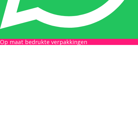
Gilles Pauwels:
Boekhouding
gilles@berdo.be
Op maat bedrukte verpakkingen
+32(0)493 61 11 33
Gilles is de aangewezen persoon als u een
vraag heeft over een factuur en zal zijn
uiterste best doen om u zo snel als mogelijk
uw vraag te beantwoorden, een kopie toe te
sturen van een levering of een overzicht van
een openstaande factuur.
Femke van Deurzen: