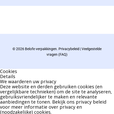
De eindverantwoordelijke voor Berdo
verpakkingen en heeft een rijke kennis op het
gebied van verpakkingen opgedaan de
afgelopen decennia.
© 2026 Belofe verpakkingen.
Privacybeleid
|
Veelgestelde
Bernard werkt 25 uur per dag en draait voor
vragen (FAQ)
geen enkel klusje zijn handen om.
Cookies
U kunt Bernard bellen of mailen voor vragen
Details
We waarderen uw privacy
over leveringen of facturen. Of als u een
Deze website en derden gebruiken cookies (en
specifieke persoon niet kunt bereiken zal
vergelijkbare technieken) om de site te analyseren,
gebruiksvriendelijker te maken en relevante
Bernard u graag te woord staan.
aanbiedingen te tonen. Bekijk ons
privacy beleid
voor meer informatie over privacy en
(noodzakelijke) cookies.
Nicole Bisscheroux: