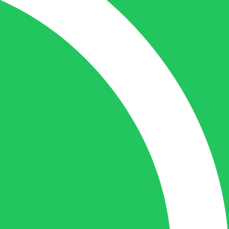
de juiste persoon op de juiste plaats te
benaderen en zal altijd haar uiterste best
doen u zo snel mogelijk een antwoord op
uw vraag te geven.
Gilles Pauwels:
Boekhouding
gilles@berdo.be
+32(0)493 61 11 33
Gilles is de aangewezen persoon als u een
vraag heeft over een factuur en zal zijn
uiterste best doen om u zo snel als