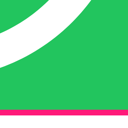
Naast dit houdt deze crea-bea zich voor en
achter de schermen ook nog bezig met de
webwinkel www.belofe.com en social
media t.b.v. BELOFE-verpakkingen.
Ben van Deurzen:
Eigenaar BELOFE Nederland
info@belofe.com
+31(0)6 3088 3478
Ben is de eigenaar en oprichter van
BELOFE-verpakkingen en heeft het bedrijf