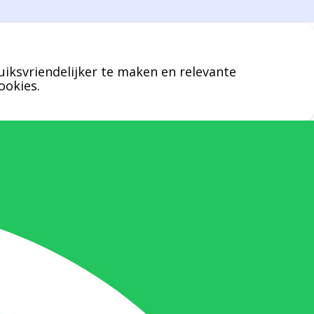
een specifieke persoon niet kunt bereiken
zal Bernard u graag te woord staan.
uiksvriendelijker te maken en relevante
Nicole Bisscheroux:
ookies.
Rechterhand zaakvoerder Berdo
nicole@berdo.be
+32(0)485 55 90 07
Onze duizendpoot!
Nicole doet bijna alles, maar vooral is ze
het aanspreekpunt voor prijsaanvragen,
drukwerk en maatwerk. Nicole heeft
contact met de tussenpersonen en weet