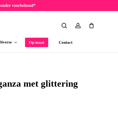
en onder voorbehoud*
search
account
Diverse
Contact
Op maat
anza met glittering