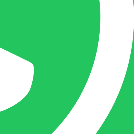
mogelijk uw vraag te beantwoorden, een
kopie toe te sturen van een levering of een
overzicht van een openstaande factuur.
Femke van Deurzen:
Eigenaar BELOFE Nederland
femke@belofe.com
+31(0)6 1038 3901
Femke is het aanspreekpunt voor
chocolaterieën en patisserieën in Brabant
en Limburg, maar ook bij beauty en ander
soortgelijke zaken in Nederland komt
Femke graag.