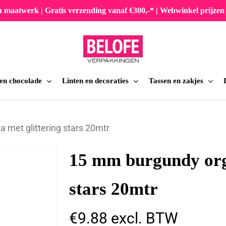
en maatwerk | Gratis verzending vanaf €300,-* | Webwinkel prijz
 en chocolade
Linten en decoraties
Tassen en zakjes
iten
met glittering stars 20mtr
15 mm burgundy org
stars 20mtr
€
9.88
excl. BTW