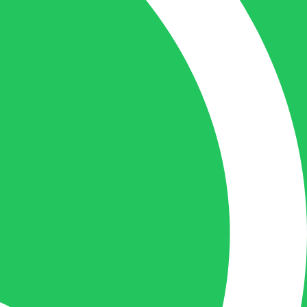
Gilles Pauwels:
Boekhouding
gilles@berdo.be
+32(0)493 61 11 33
Gilles is de aangewezen persoon als u een
vraag heeft over een factuur en zal zijn
uiterste best doen om u zo snel als
mogelijk uw vraag te beantwoorden, een
kopie toe te sturen van een levering of een
overzicht van een openstaande factuur.
Femke van Deurzen: