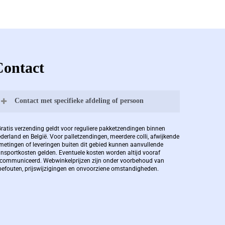
Contact
Contact met specifieke afdeling of persoon
Bernard Pauwels:
Gratis verzending geldt voor reguliere pakketzendingen binnen
derland en België. Voor palletzendingen, meerdere colli, afwijkende
metingen of leveringen buiten dit gebied kunnen aanvullende
ansportkosten gelden. Eventuele kosten worden altijd vooraf
Zaakvoerder Berdo
communiceerd. Webwinkelprijzen zijn onder voorbehoud van
pefouten, prijswijzigingen en onvoorziene omstandigheden.
bernard@berdo.be
+3238289505
De eindverantwoordelijke voor Berdo