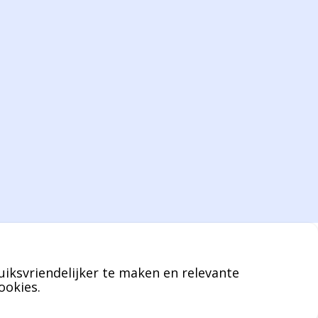
verpakkingen en heeft een rijke kennis op
het gebied van verpakkingen opgedaan de
afgelopen decennia.
Bernard werkt 25 uur per dag en draait voor
geen enkel klusje zijn handen om.
U kunt Bernard bellen of mailen voor
vragen over leveringen of facturen. Of als u
een specifieke persoon niet kunt bereiken
zal Bernard u graag te woord staan.
uiksvriendelijker te maken en relevante
Nicole Bisscheroux:
ookies.
Rechterhand zaakvoerder Berdo