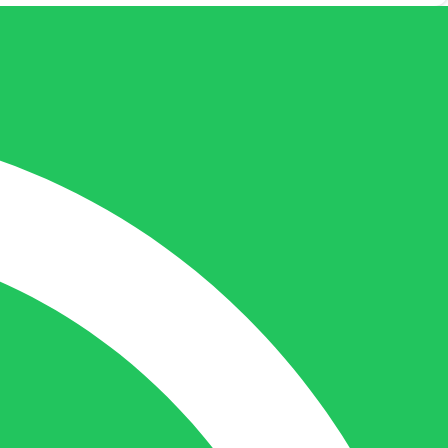
nicole@berdo.be
+32(0)485 55 90 07
Onze duizendpoot!
Nicole doet bijna alles, maar vooral is ze
het aanspreekpunt voor prijsaanvragen,
drukwerk en maatwerk. Nicole heeft
contact met de tussenpersonen en weet
de juiste persoon op de juiste plaats te
benaderen en zal altijd haar uiterste best
doen u zo snel mogelijk een antwoord op
uw vraag te geven.