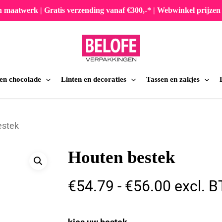
en maatwerk | Gratis verzending vanaf €300,-* | Webwinkel prijz
 en chocolade
Linten en decoraties
Tassen en zakjes
iten
estek
Houten bestek
Prijskla
€
54.79
-
€
56.00
excl. 
€54.79
tot