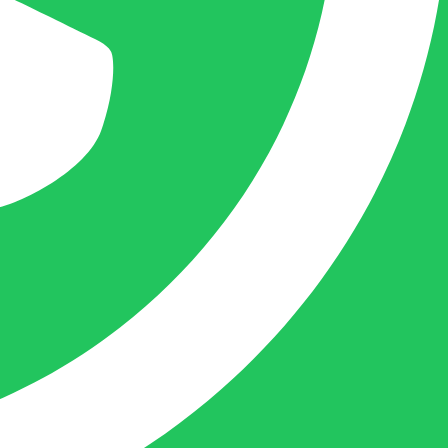
Eigenaar BELOFE Nederland
femke@belofe.com
+31(0)6 1038 3901
Femke is het aanspreekpunt voor
chocolaterieën en patisserieën in Brabant
en Limburg, maar ook bij beauty en ander
soortgelijke zaken in Nederland komt
Femke graag.
Naast dit houdt deze crea-bea zich voor en
achter de schermen ook nog bezig met de
webwinkel www.belofe.com en social
media t.b.v. BELOFE-verpakkingen.