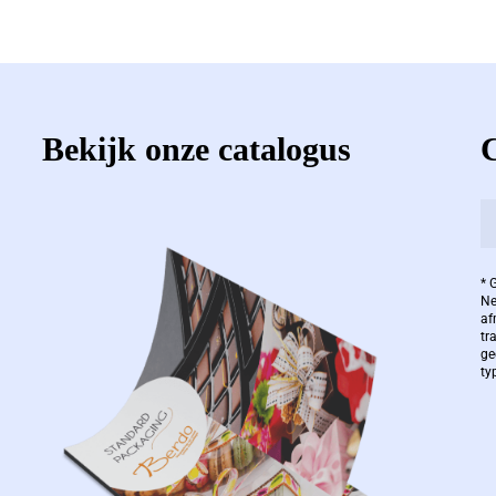
Bekijk onze catalogus
* 
Ne
af
tr
ge
ty