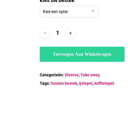
kies uw bestek
€56.00
Kies een optie
Toevoegen Aan Winkelwagen
Categorieën:
Diverse
,
Take away
Tags:
houten bestek
,
ijslepel
,
koffielepel