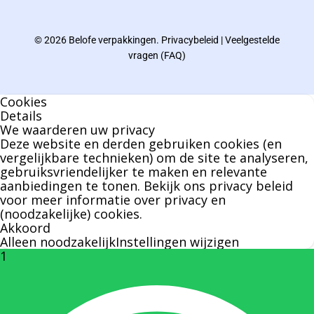
afgelopen decennia.
© 2026 Belofe verpakkingen.
Privacybeleid
|
Veelgestelde
Bernard werkt 25 uur per dag en draait voor
vragen (FAQ)
geen enkel klusje zijn handen om.
Cookies
U kunt Bernard bellen of mailen voor vragen
Details
We waarderen uw privacy
over leveringen of facturen. Of als u een
Deze website en derden gebruiken cookies (en
specifieke persoon niet kunt bereiken zal
vergelijkbare technieken) om de site te analyseren,
gebruiksvriendelijker te maken en relevante
Bernard u graag te woord staan.
aanbiedingen te tonen. Bekijk ons
privacy beleid
voor meer informatie over privacy en
(noodzakelijke) cookies.
Nicole Bisscheroux:
Akkoord
Alleen noodzakelijk
Instellingen wijzigen
1
Rechterhand zaakvoerder Berdo
nicole@berdo.be
+32(0)485 55 90 07