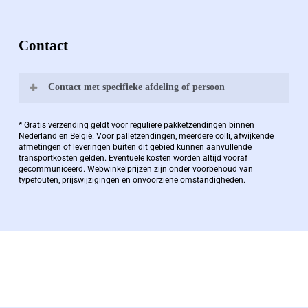
Contact
Contact met specifieke afdeling of persoon
Bernard Pauwels:
* Gratis verzending geldt voor reguliere pakketzendingen binnen
Nederland en België. Voor palletzendingen, meerdere colli, afwijkende
afmetingen of leveringen buiten dit gebied kunnen aanvullende
transportkosten gelden. Eventuele kosten worden altijd vooraf
Zaakvoerder Berdo
gecommuniceerd. Webwinkelprijzen zijn onder voorbehoud van
typefouten, prijswijzigingen en onvoorziene omstandigheden.
bernard@berdo.be
+3238289505
De eindverantwoordelijke voor Berdo
verpakkingen en heeft een rijke kennis op het
gebied van verpakkingen opgedaan de