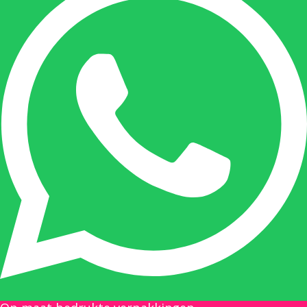
Onze duizendpoot!
Nicole doet bijna alles, maar vooral is ze het
aanspreekpunt voor prijsaanvragen, drukwerk
en maatwerk. Nicole heeft contact met de
tussenpersonen en weet de juiste persoon op
de juiste plaats te benaderen en zal altijd haar
uiterste best doen u zo snel mogelijk een
antwoord op uw vraag te geven.
Gilles Pauwels:
Boekhouding
gilles@berdo.be