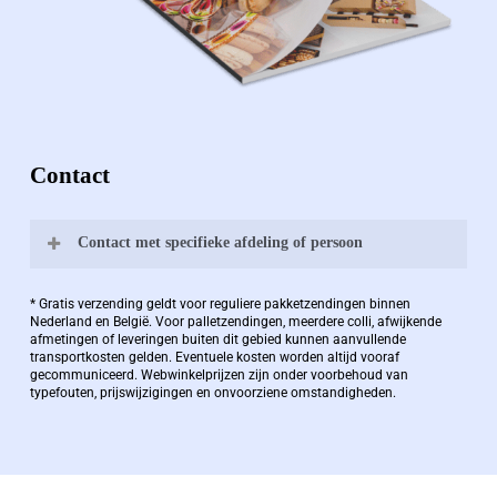
Contact
Contact met specifieke afdeling of persoon
Bernard Pauwels:
* Gratis verzending geldt voor reguliere pakketzendingen binnen
Nederland en België. Voor palletzendingen, meerdere colli, afwijkende
afmetingen of leveringen buiten dit gebied kunnen aanvullende
transportkosten gelden. Eventuele kosten worden altijd vooraf
Zaakvoerder Berdo
gecommuniceerd. Webwinkelprijzen zijn onder voorbehoud van
typefouten, prijswijzigingen en onvoorziene omstandigheden.
bernard@berdo.be
+3238289505