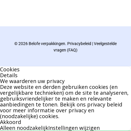
De eindverantwoordelijke voor Berdo
verpakkingen en heeft een rijke kennis op het
gebied van verpakkingen opgedaan de
afgelopen decennia.
© 2026 Belofe verpakkingen.
Privacybeleid
|
Veelgestelde
Bernard werkt 25 uur per dag en draait voor
vragen (FAQ)
geen enkel klusje zijn handen om.
Cookies
U kunt Bernard bellen of mailen voor vragen
Details
We waarderen uw privacy
over leveringen of facturen. Of als u een
Deze website en derden gebruiken cookies (en
specifieke persoon niet kunt bereiken zal
vergelijkbare technieken) om de site te analyseren,
gebruiksvriendelijker te maken en relevante
Bernard u graag te woord staan.
aanbiedingen te tonen. Bekijk ons
privacy beleid
voor meer informatie over privacy en
(noodzakelijke) cookies.
Nicole Bisscheroux:
Akkoord
Alleen noodzakelijk
Instellingen wijzigen