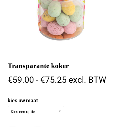
Transparante koker
Prijsklasse:
€
59.00
-
€
75.25
excl. BTW
€59.00
tot
kies uw maat
€75.25
Kies een optie