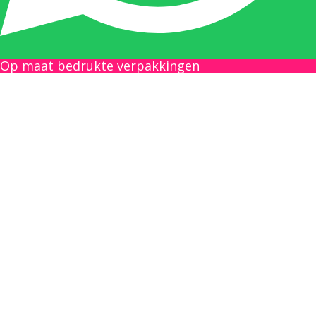
Boekhouding
gilles@berdo.be
Op maat bedrukte verpakkingen
+32(0)493 61 11 33
Gilles is de aangewezen persoon als u een
vraag heeft over een factuur en zal zijn
uiterste best doen om u zo snel als mogelijk
uw vraag te beantwoorden, een kopie toe te
sturen van een levering of een overzicht van
een openstaande factuur.
Femke van Deurzen: