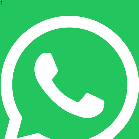
1
Rechterhand zaakvoerder Berdo
nicole@berdo.be
+32(0)485 55 90 07
Onze duizendpoot!
Nicole doet bijna alles, maar vooral is ze het
aanspreekpunt voor prijsaanvragen, drukwerk
en maatwerk. Nicole heeft contact met de
tussenpersonen en weet de juiste persoon op
de juiste plaats te benaderen en zal altijd haar
uiterste best doen u zo snel mogelijk een
antwoord op uw vraag te geven.
Gilles Pauwels: