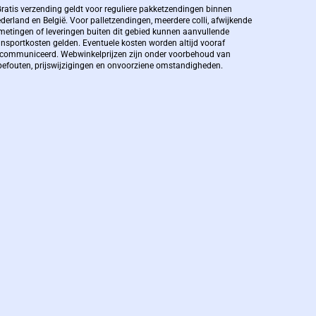
Bernard Pauwels:
Gratis verzending geldt voor reguliere pakketzendingen binnen
derland en België. Voor palletzendingen, meerdere colli, afwijkende
metingen of leveringen buiten dit gebied kunnen aanvullende
ansportkosten gelden. Eventuele kosten worden altijd vooraf
Zaakvoerder Berdo
communiceerd. Webwinkelprijzen zijn onder voorbehoud van
pefouten, prijswijzigingen en onvoorziene omstandigheden.
bernard@berdo.be
+3238289505
De eindverantwoordelijke voor Berdo
verpakkingen en heeft een rijke kennis op
het gebied van verpakkingen opgedaan de
afgelopen decennia.
Bernard werkt 25 uur per dag en draait voor
geen enkel klusje zijn handen om.
U kunt Bernard bellen of mailen voor