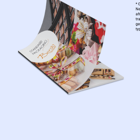
* 
Ne
af
tr
ge
ty