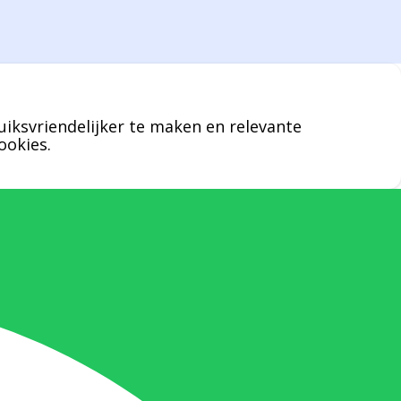
vragen over leveringen of facturen. Of als u
een specifieke persoon niet kunt bereiken
zal Bernard u graag te woord staan.
uiksvriendelijker te maken en relevante
Nicole Bisscheroux:
ookies.
Rechterhand zaakvoerder Berdo
nicole@berdo.be
+32(0)485 55 90 07
Onze duizendpoot!
Nicole doet bijna alles, maar vooral is ze
het aanspreekpunt voor prijsaanvragen,
drukwerk en maatwerk. Nicole heeft