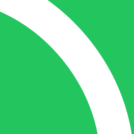
contact met de tussenpersonen en weet
de juiste persoon op de juiste plaats te
benaderen en zal altijd haar uiterste best
doen u zo snel mogelijk een antwoord op
uw vraag te geven.
Gilles Pauwels:
Boekhouding
gilles@berdo.be
+32(0)493 61 11 33
Gilles is de aangewezen persoon als u een
vraag heeft over een factuur en zal zijn