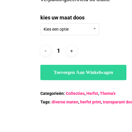
€49.00
kies uw maat doos
Kies een optie
Toevoegen Aan Winkelwagen
Categorieën:
Collecties
,
Herfst
,
Thema's
Tags:
diverse maten
,
herfst print
,
transparant do