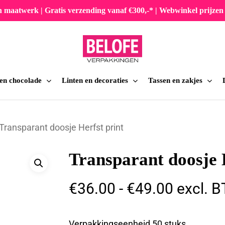
en maatwerk | Gratis verzending vanaf €300,-* | Webwinkel prijz
 en chocolade
Linten en decoraties
Tassen en zakjes
iten
Transparant doosje Herfst print
Transparant doosje 
Prijskla
€
36.00
-
€
49.00
excl. 
€36.00
tot
Verpakkingseenheid 50 stuks.