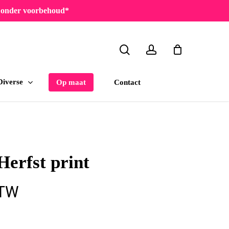
en onder voorbehoud*
search
account
Diverse
Contact
Op maat
Herfst print
sse:
BTW