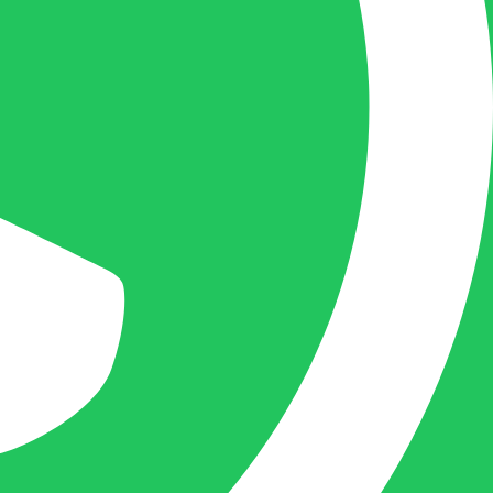
uiterste best doen om u zo snel als
mogelijk uw vraag te beantwoorden, een
kopie toe te sturen van een levering of een
overzicht van een openstaande factuur.
Femke van Deurzen:
Eigenaar BELOFE Nederland
femke@belofe.com
+31(0)6 1038 3901
Femke is het aanspreekpunt voor
chocolaterieën en patisserieën in Brabant
en Limburg, maar ook bij beauty en ander