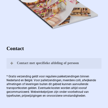
Contact
Contact met specifieke afdeling of persoon
Bernard Pauwels:
* Gratis verzending geldt voor reguliere pakketzendingen binnen
Nederland en België. Voor palletzendingen, meerdere colli, afwijkende
afmetingen of leveringen buiten dit gebied kunnen aanvullende
transportkosten gelden. Eventuele kosten worden altijd vooraf
Zaakvoerder Berdo
gecommuniceerd. Webwinkelprijzen zijn onder voorbehoud van
typefouten, prijswijzigingen en onvoorziene omstandigheden.
bernard@berdo.be
+3238289505