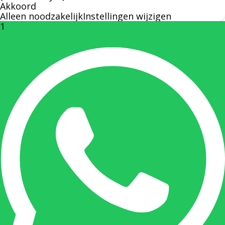
Akkoord
Alleen noodzakelijk
Instellingen wijzigen
1
Rechterhand zaakvoerder Berdo
nicole@berdo.be
+32(0)485 55 90 07
Onze duizendpoot!
Nicole doet bijna alles, maar vooral is ze het
aanspreekpunt voor prijsaanvragen, drukwerk
en maatwerk. Nicole heeft contact met de
tussenpersonen en weet de juiste persoon op
de juiste plaats te benaderen en zal altijd haar
uiterste best doen u zo snel mogelijk een
antwoord op uw vraag te geven.