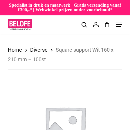
Skip
Specialist in druk en maatwerk | Gratis verzending vanaf
€300,-* | Webwinkel prijzen onder voorbehoud*
to
Menu
main
search
account
content
Home
Diverse
Square support Wit 160 x
210 mm – 100st