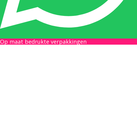
Gilles Pauwels:
Boekhouding
gilles@berdo.be
Op maat bedrukte verpakkingen
+32(0)493 61 11 33
Gilles is de aangewezen persoon als u een
vraag heeft over een factuur en zal zijn
uiterste best doen om u zo snel als mogelijk
uw vraag te beantwoorden, een kopie toe te
sturen van een levering of een overzicht van
een openstaande factuur.
Femke van Deurzen: