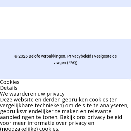
De eindverantwoordelijke voor Berdo
verpakkingen en heeft een rijke kennis op het
gebied van verpakkingen opgedaan de
afgelopen decennia.
© 2026 Belofe verpakkingen.
Privacybeleid
|
Veelgestelde
Bernard werkt 25 uur per dag en draait voor
vragen (FAQ)
geen enkel klusje zijn handen om.
Cookies
U kunt Bernard bellen of mailen voor vragen
Details
We waarderen uw privacy
over leveringen of facturen. Of als u een
Deze website en derden gebruiken cookies (en
specifieke persoon niet kunt bereiken zal
vergelijkbare technieken) om de site te analyseren,
gebruiksvriendelijker te maken en relevante
Bernard u graag te woord staan.
aanbiedingen te tonen. Bekijk ons
privacy beleid
voor meer informatie over privacy en
(noodzakelijke) cookies.
Nicole Bisscheroux: