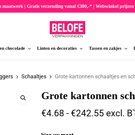
en maatwerk | Gratis verzending vanaf €300,-* | Webwinkel prijz
 en chocolade
Linten en decoraties
Tassen en zakjes
iten
ggers
Schaaltjes
Grote kartonnen schaaltjes en sc
Grote kartonnen scha
Prijskla
€
4.68
-
€
242.55
excl. 
€4.68
tot