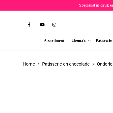
Skip
Specialist in druk 
to
main
facebook
youtube
instagram
content
Thema’s
Patisserie
Assortiment
Druk op Enter om te zoeken of ESC om te slu
Home
Patisserie en chocolade
Onderle