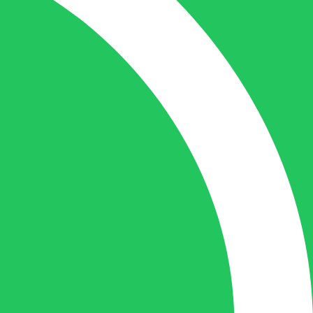
benaderen en zal altijd haar uiterste best
doen u zo snel mogelijk een antwoord op
uw vraag te geven.
Gilles Pauwels:
Boekhouding
gilles@berdo.be
+32(0)493 61 11 33
Gilles is de aangewezen persoon als u een
vraag heeft over een factuur en zal zijn
uiterste best doen om u zo snel als
mogelijk uw vraag te beantwoorden, een