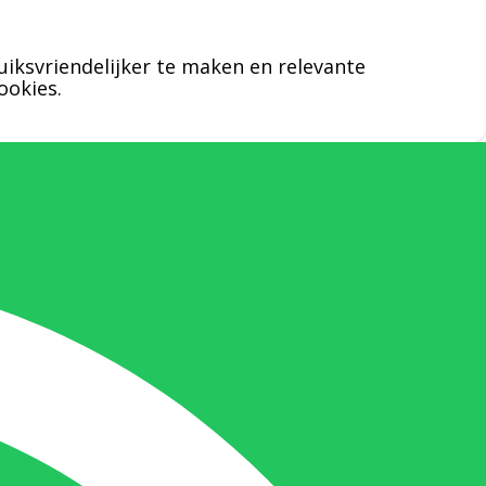
zal Bernard u graag te woord staan.
uiksvriendelijker te maken en relevante
Nicole Bisscheroux:
ookies.
Rechterhand zaakvoerder Berdo
nicole@berdo.be
+32(0)485 55 90 07
Onze duizendpoot!
Nicole doet bijna alles, maar vooral is ze
het aanspreekpunt voor prijsaanvragen,
drukwerk en maatwerk. Nicole heeft
contact met de tussenpersonen en weet
de juiste persoon op de juiste plaats te