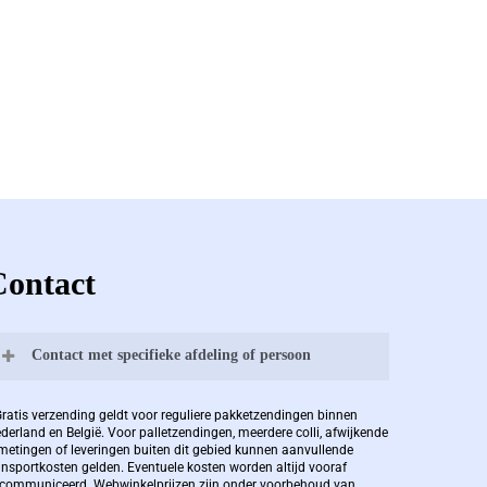
Contact
Contact met specifieke afdeling of persoon
Bernard Pauwels:
Gratis verzending geldt voor reguliere pakketzendingen binnen
derland en België. Voor palletzendingen, meerdere colli, afwijkende
metingen of leveringen buiten dit gebied kunnen aanvullende
ansportkosten gelden. Eventuele kosten worden altijd vooraf
Zaakvoerder Berdo
communiceerd. Webwinkelprijzen zijn onder voorbehoud van