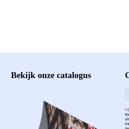
Bekijk onze catalogus
* 
Ne
af
tr
ge