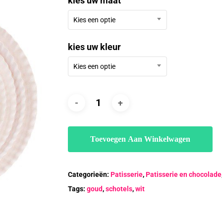
kies uw maat
€242.5
Kies een optie
kies uw kleur
Kies een optie
Toevoegen Aan Winkelwagen
Categorieën:
Patisserie
,
Patisserie en chocolade
Tags:
goud
,
schotels
,
wit