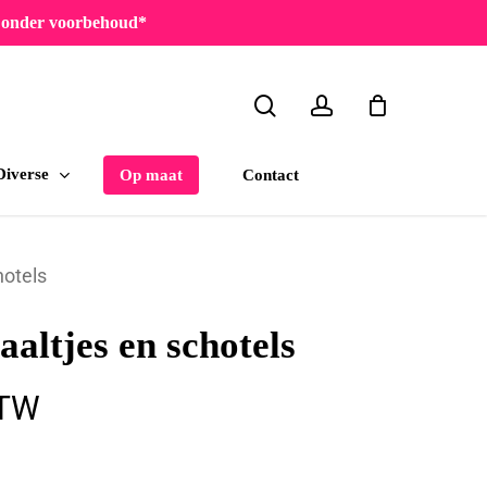
en onder voorbehoud*
search
account
Diverse
Contact
Op maat
hotels
altjes en schotels
sse:
BTW