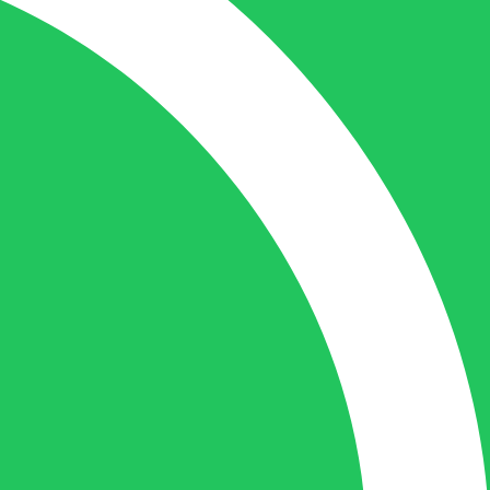
de juiste persoon op de juiste plaats te
benaderen en zal altijd haar uiterste best
doen u zo snel mogelijk een antwoord op
uw vraag te geven.
Gilles Pauwels:
Boekhouding
gilles@berdo.be
+32(0)493 61 11 33
Gilles is de aangewezen persoon als u een
vraag heeft over een factuur en zal zijn
uiterste best doen om u zo snel als