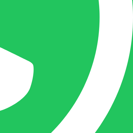
mogelijk uw vraag te beantwoorden, een
kopie toe te sturen van een levering of een
overzicht van een openstaande factuur.
Femke van Deurzen:
Eigenaar BELOFE Nederland
femke@belofe.com
+31(0)6 1038 3901
Femke is het aanspreekpunt voor
chocolaterieën en patisserieën in Brabant
en Limburg, maar ook bij beauty en ander
soortgelijke zaken in Nederland komt
Femke graag.