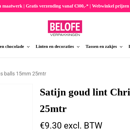
en maatwerk | Gratis verzending vanaf €300,-* | Webwinkel prijz
 en chocolade
Linten en decoraties
Tassen en zakjes
iten
mas balls 15mm 25mtr
Satijn goud lint Ch
25mtr
€
9.30
excl. BTW