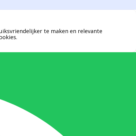
een specifieke persoon niet kunt bereiken
zal Bernard u graag te woord staan.
uiksvriendelijker te maken en relevante
Nicole Bisscheroux:
ookies.
Rechterhand zaakvoerder Berdo
nicole@berdo.be
+32(0)485 55 90 07
Onze duizendpoot!
Nicole doet bijna alles, maar vooral is ze
het aanspreekpunt voor prijsaanvragen,
drukwerk en maatwerk. Nicole heeft
contact met de tussenpersonen en weet