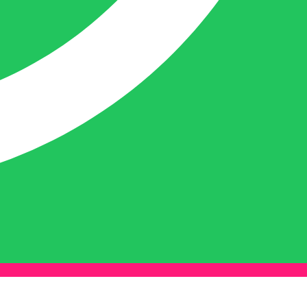
Naast dit houdt deze crea-bea zich voor en
achter de schermen ook nog bezig met de
webwinkel www.belofe.com en social
media t.b.v. BELOFE-verpakkingen.
Ben van Deurzen:
Eigenaar BELOFE Nederland
info@belofe.com
+31(0)6 3088 3478
Ben is de eigenaar en oprichter van
BELOFE-verpakkingen en heeft het bedrijf