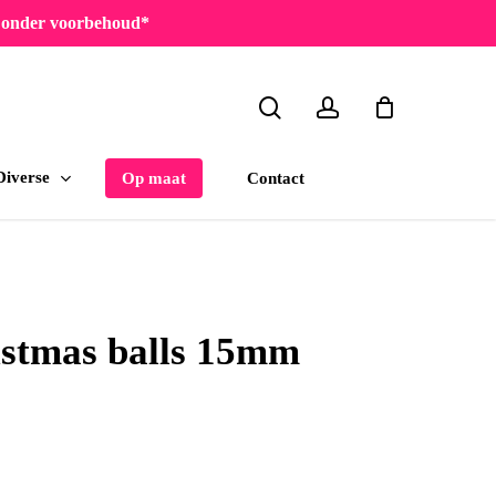
en onder voorbehoud*
search
account
Diverse
Contact
Op maat
ristmas balls 15mm