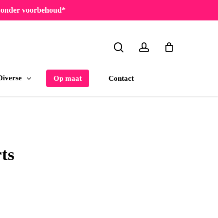
en onder voorbehoud*
search
account
Diverse
Contact
Op maat
rts