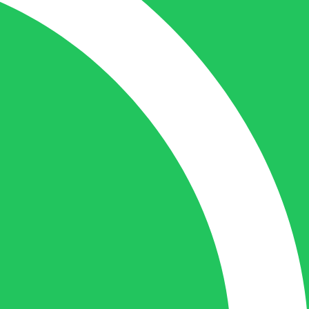
de juiste persoon op de juiste plaats te
benaderen en zal altijd haar uiterste best
doen u zo snel mogelijk een antwoord op
uw vraag te geven.
Gilles Pauwels:
Boekhouding
gilles@berdo.be
+32(0)493 61 11 33
Gilles is de aangewezen persoon als u een
vraag heeft over een factuur en zal zijn
uiterste best doen om u zo snel als