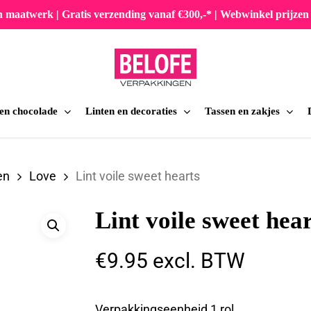
en maatwerk | Gratis verzending vanaf €300,-* | Webwinkel prijz
 en chocolade
Linten en decoraties
Tassen en zakjes
iten
en
Love
Lint voile sweet hearts
Lint voile sweet hea
€
9.95
excl. BTW
Verpakkingseenheid 1 rol.