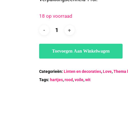
18 op voorraad
Toevoegen Aan Winkelwagen
Categorieën:
Linten en decoraties
,
Love
,
Thema l
Tags:
hartjes
,
rood
,
voile
,
wit