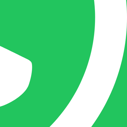
mogelijk uw vraag te beantwoorden, een
kopie toe te sturen van een levering of een
overzicht van een openstaande factuur.
Femke van Deurzen:
Eigenaar BELOFE Nederland
femke@belofe.com
+31(0)6 1038 3901
Femke is het aanspreekpunt voor
chocolaterieën en patisserieën in Brabant
en Limburg, maar ook bij beauty en ander
soortgelijke zaken in Nederland komt
Femke graag.