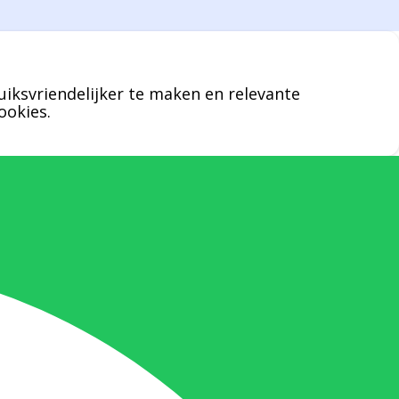
een specifieke persoon niet kunt bereiken
zal Bernard u graag te woord staan.
uiksvriendelijker te maken en relevante
Nicole Bisscheroux:
ookies.
Rechterhand zaakvoerder Berdo
nicole@berdo.be
+32(0)485 55 90 07
Onze duizendpoot!
Nicole doet bijna alles, maar vooral is ze
het aanspreekpunt voor prijsaanvragen,
drukwerk en maatwerk. Nicole heeft
contact met de tussenpersonen en weet