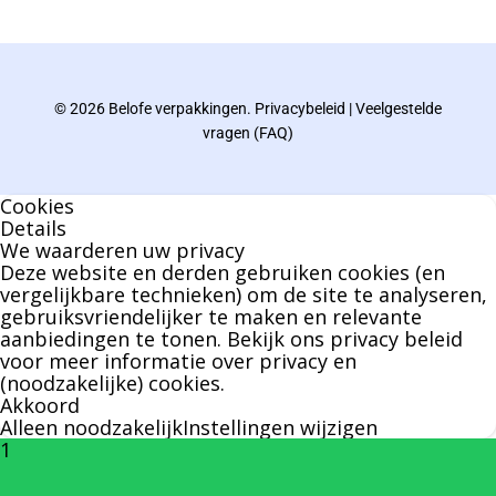
gebied van verpakkingen opgedaan de
afgelopen decennia.
© 2026 Belofe verpakkingen.
Privacybeleid
|
Veelgestelde
Bernard werkt 25 uur per dag en draait voor
vragen (FAQ)
geen enkel klusje zijn handen om.
Cookies
U kunt Bernard bellen of mailen voor vragen
Details
We waarderen uw privacy
over leveringen of facturen. Of als u een
Deze website en derden gebruiken cookies (en
specifieke persoon niet kunt bereiken zal
vergelijkbare technieken) om de site te analyseren,
gebruiksvriendelijker te maken en relevante
Bernard u graag te woord staan.
aanbiedingen te tonen. Bekijk ons
privacy beleid
voor meer informatie over privacy en
(noodzakelijke) cookies.
Nicole Bisscheroux:
Akkoord
Alleen noodzakelijk
Instellingen wijzigen
1
Rechterhand zaakvoerder Berdo
nicole@berdo.be