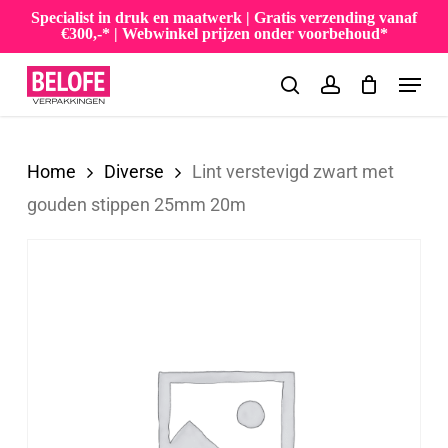
Skip
Specialist in druk en maatwerk | Gratis verzending vanaf
€300,-* | Webwinkel prijzen onder voorbehoud*
to
Menu
main
search
account
content
Home
Diverse
Lint verstevigd zwart met
gouden stippen 25mm 20m