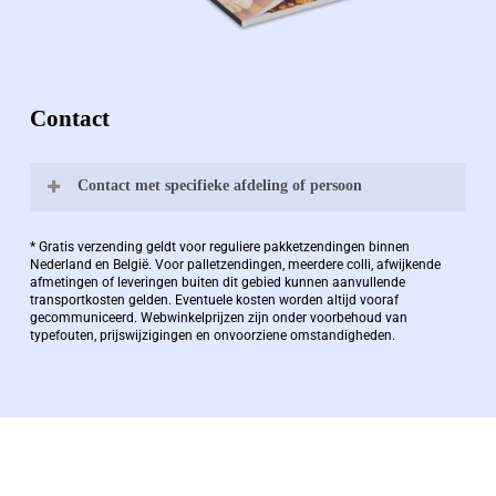
Contact
Contact met specifieke afdeling of persoon
Bernard Pauwels:
* Gratis verzending geldt voor reguliere pakketzendingen binnen
Nederland en België. Voor palletzendingen, meerdere colli, afwijkende
afmetingen of leveringen buiten dit gebied kunnen aanvullende
transportkosten gelden. Eventuele kosten worden altijd vooraf
Zaakvoerder Berdo
gecommuniceerd. Webwinkelprijzen zijn onder voorbehoud van
typefouten, prijswijzigingen en onvoorziene omstandigheden.
bernard@berdo.be
+3238289505
De eindverantwoordelijke voor Berdo
verpakkingen en heeft een rijke kennis op het