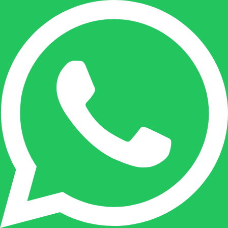
+32(0)485 55 90 07
Onze duizendpoot!
Nicole doet bijna alles, maar vooral is ze het
aanspreekpunt voor prijsaanvragen, drukwerk
en maatwerk. Nicole heeft contact met de
tussenpersonen en weet de juiste persoon op
de juiste plaats te benaderen en zal altijd haar
uiterste best doen u zo snel mogelijk een
antwoord op uw vraag te geven.
Gilles Pauwels: