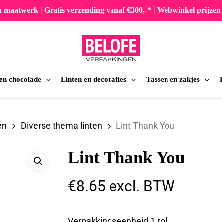
en maatwerk | Gratis verzending vanaf €300,-* | Webwinkel prijz
 en chocolade
Linten en decoraties
Tassen en zakjes
iten
en
Diverse thema linten
Lint Thank You
Lint Thank You
€
8.65
excl. BTW
Verpakkingseenheid 1 rol.