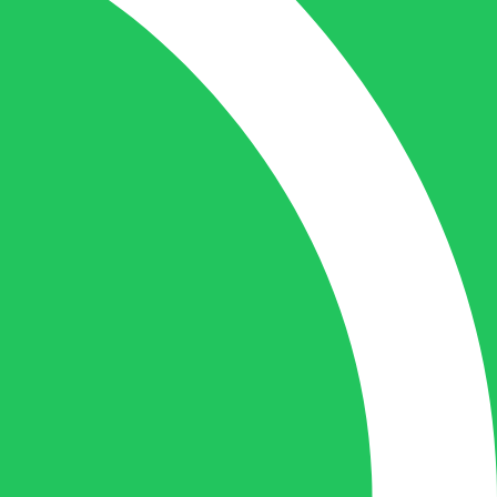
doen u zo snel mogelijk een antwoord op
uw vraag te geven.
Gilles Pauwels:
Boekhouding
gilles@berdo.be
+32(0)493 61 11 33
Gilles is de aangewezen persoon als u een
vraag heeft over een factuur en zal zijn
uiterste best doen om u zo snel als
mogelijk uw vraag te beantwoorden, een
kopie toe te sturen van een levering of een