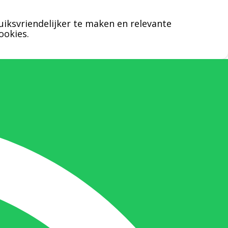
uiksvriendelijker te maken en relevante
Nicole Bisscheroux:
ookies.
Rechterhand zaakvoerder Berdo
nicole@berdo.be
+32(0)485 55 90 07
Onze duizendpoot!
Nicole doet bijna alles, maar vooral is ze
het aanspreekpunt voor prijsaanvragen,
drukwerk en maatwerk. Nicole heeft
contact met de tussenpersonen en weet
de juiste persoon op de juiste plaats te
benaderen en zal altijd haar uiterste best