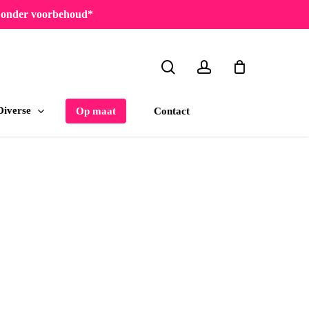
en onder voorbehoud*
search
account
Diverse
Contact
Op maat