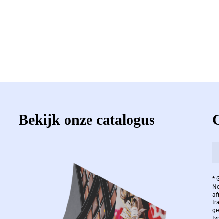
Bekijk onze catalogus
* 
Ne
af
tr
ge
ty