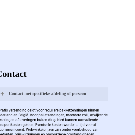
Contact
Contact met specifieke afdeling of persoon
Bernard Pauwels:
Gratis verzending geldt voor reguliere pakketzendingen binnen
derland en België. Voor palletzendingen, meerdere colli, afwijkende
metingen of leveringen buiten dit gebied kunnen aanvullende
ansportkosten gelden. Eventuele kosten worden altijd vooraf
Zaakvoerder Berdo
communiceerd. Webwinkelprijzen zijn onder voorbehoud van
pefouten, prijswijzigingen en onvoorziene omstandigheden.