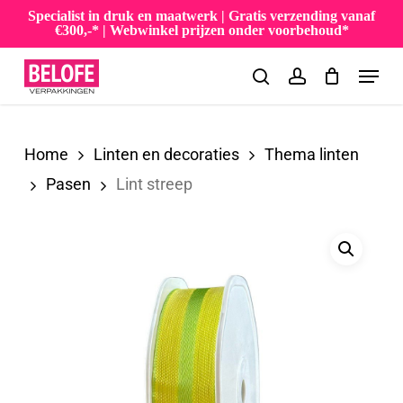
Skip
Specialist in druk en maatwerk | Gratis verzending vanaf
€300,-* | Webwinkel prijzen onder voorbehoud*
to
Menu
main
search
account
content
Home
Linten en decoraties
Thema linten
Pasen
Lint streep