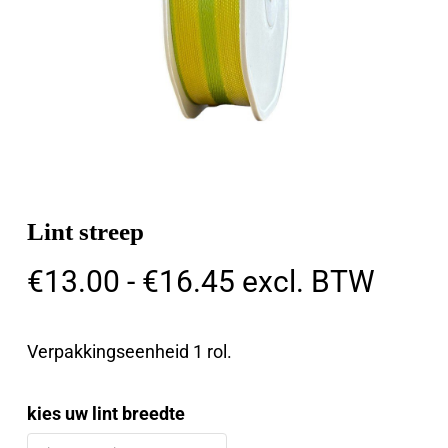
Lint streep
Prijsklasse:
€
13.00
-
€
16.45
excl. BTW
€13.00
tot
Verpakkingseenheid 1 rol.
€16.45
kies uw lint breedte