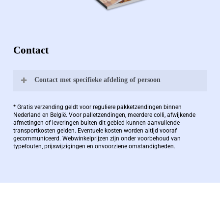
Contact
Contact met specifieke afdeling of persoon
Bernard Pauwels:
* Gratis verzending geldt voor reguliere pakketzendingen binnen
Nederland en België. Voor palletzendingen, meerdere colli, afwijkende
afmetingen of leveringen buiten dit gebied kunnen aanvullende
transportkosten gelden. Eventuele kosten worden altijd vooraf
Zaakvoerder Berdo
gecommuniceerd. Webwinkelprijzen zijn onder voorbehoud van
typefouten, prijswijzigingen en onvoorziene omstandigheden.
bernard@berdo.be
+3238289505
De eindverantwoordelijke voor Berdo
verpakkingen en heeft een rijke kennis op het