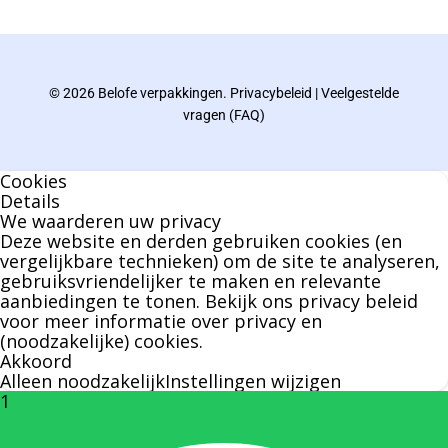
gebied van verpakkingen opgedaan de
afgelopen decennia.
© 2026 Belofe verpakkingen.
Privacybeleid
|
Veelgestelde
Bernard werkt 25 uur per dag en draait voor
vragen (FAQ)
geen enkel klusje zijn handen om.
Cookies
U kunt Bernard bellen of mailen voor vragen
Details
We waarderen uw privacy
over leveringen of facturen. Of als u een
Deze website en derden gebruiken cookies (en
specifieke persoon niet kunt bereiken zal
vergelijkbare technieken) om de site te analyseren,
gebruiksvriendelijker te maken en relevante
Bernard u graag te woord staan.
aanbiedingen te tonen. Bekijk ons
privacy beleid
voor meer informatie over privacy en
(noodzakelijke) cookies.
Nicole Bisscheroux:
Akkoord
Alleen noodzakelijk
Instellingen wijzigen
1
Rechterhand zaakvoerder Berdo
nicole@berdo.be