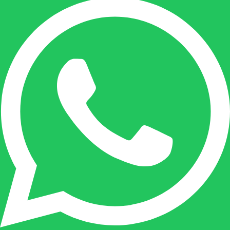
+32(0)485 55 90 07
Onze duizendpoot!
Nicole doet bijna alles, maar vooral is ze het
aanspreekpunt voor prijsaanvragen, drukwerk
en maatwerk. Nicole heeft contact met de
tussenpersonen en weet de juiste persoon op
de juiste plaats te benaderen en zal altijd haar
uiterste best doen u zo snel mogelijk een
antwoord op uw vraag te geven.
Gilles Pauwels: