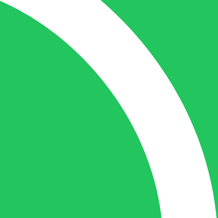
de juiste persoon op de juiste plaats te
benaderen en zal altijd haar uiterste best
doen u zo snel mogelijk een antwoord op
uw vraag te geven.
Gilles Pauwels:
Boekhouding
gilles@berdo.be
+32(0)493 61 11 33
Gilles is de aangewezen persoon als u een
vraag heeft over een factuur en zal zijn
uiterste best doen om u zo snel als