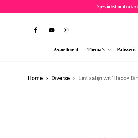
Skip
Specialist in druk 
to
main
facebook
youtube
instagram
content
Thema’s
Patisserie
Assortiment
Druk op Enter om te zoeken of ESC om te slu
Home
Diverse
Lint satijn wit ‘Happy 