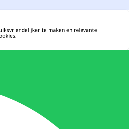
een specifieke persoon niet kunt bereiken
zal Bernard u graag te woord staan.
uiksvriendelijker te maken en relevante
Nicole Bisscheroux:
ookies.
Rechterhand zaakvoerder Berdo
nicole@berdo.be
+32(0)485 55 90 07
Onze duizendpoot!
Nicole doet bijna alles, maar vooral is ze
het aanspreekpunt voor prijsaanvragen,
drukwerk en maatwerk. Nicole heeft
contact met de tussenpersonen en weet