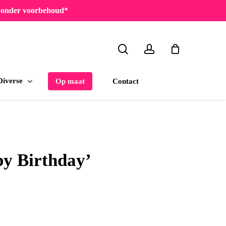
en onder voorbehoud*
search
account
Diverse
Contact
Op maat
py Birthday’