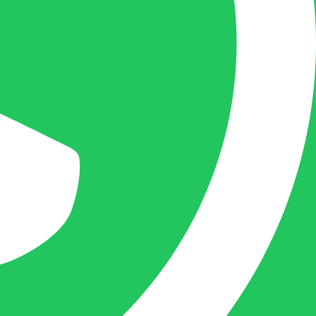
mogelijk uw vraag te beantwoorden, een
kopie toe te sturen van een levering of een
overzicht van een openstaande factuur.
Femke van Deurzen:
Eigenaar BELOFE Nederland
femke@belofe.com
+31(0)6 1038 3901
Femke is het aanspreekpunt voor
chocolaterieën en patisserieën in Brabant
en Limburg, maar ook bij beauty en ander
soortgelijke zaken in Nederland komt
Femke graag.