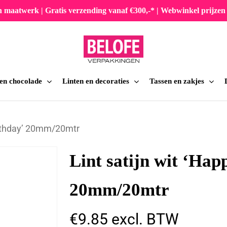
en maatwerk | Gratis verzending vanaf €300,-* | Webwinkel prijz
 en chocolade
Linten en decoraties
Tassen en zakjes
iten
Birthday’ 20mm/20mtr
Lint satijn wit ‘Hap
20mm/20mtr
€
9.85
excl. BTW