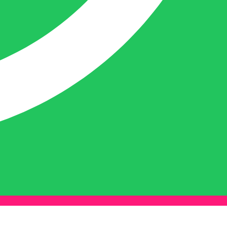
Naast dit houdt deze crea-bea zich voor en
achter de schermen ook nog bezig met de
webwinkel www.belofe.com en social
media t.b.v. BELOFE-verpakkingen.
Ben van Deurzen:
Eigenaar BELOFE Nederland
info@belofe.com
+31(0)6 3088 3478
Ben is de eigenaar en oprichter van
BELOFE-verpakkingen en heeft het bedrijf