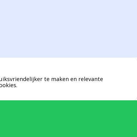
Bernard werkt 25 uur per dag en draait voor
geen enkel klusje zijn handen om.
U kunt Bernard bellen of mailen voor
vragen over leveringen of facturen. Of als u
een specifieke persoon niet kunt bereiken
zal Bernard u graag te woord staan.
uiksvriendelijker te maken en relevante
Nicole Bisscheroux:
ookies.
Rechterhand zaakvoerder Berdo
nicole@berdo.be
+32(0)485 55 90 07
Onze duizendpoot!