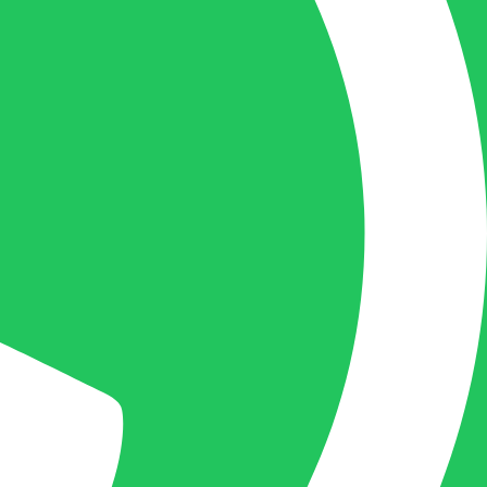
+32(0)493 61 11 33
Gilles is de aangewezen persoon als u een
vraag heeft over een factuur en zal zijn
uiterste best doen om u zo snel als
mogelijk uw vraag te beantwoorden, een
kopie toe te sturen van een levering of een
overzicht van een openstaande factuur.
Femke van Deurzen:
Eigenaar BELOFE Nederland
femke@belofe.com
+31(0)6 1038 3901