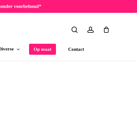
en onder voorbehoud*
search
account
Diverse
Contact
Op maat