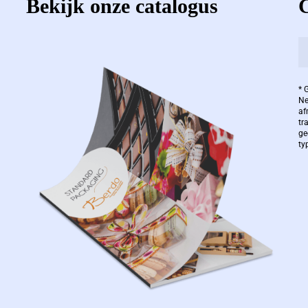
Bekijk onze catalogus
* 
Ne
af
tr
ge
ty