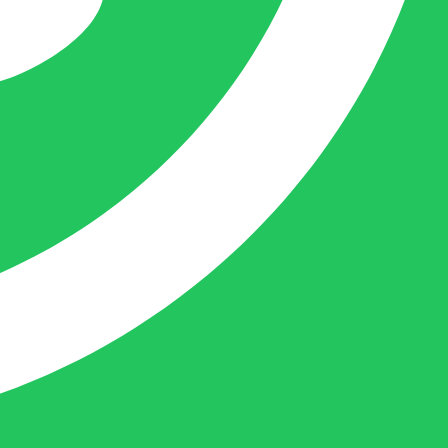
Femke is het aanspreekpunt voor
chocolaterieën en patisserieën in Brabant
en Limburg, maar ook bij beauty en ander
soortgelijke zaken in Nederland komt
Femke graag.
Naast dit houdt deze crea-bea zich voor en
achter de schermen ook nog bezig met de
webwinkel www.belofe.com en social
media t.b.v. BELOFE-verpakkingen.
Ben van Deurzen:
Eigenaar BELOFE Nederland