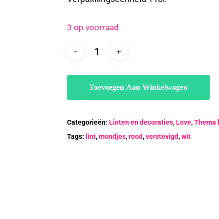
3 op voorraad
Toevoegen Aan Winkelwagen
Categorieën:
Linten en decoraties
,
Love
,
Thema l
Tags:
lint
,
mondjes
,
rood
,
verstevigd
,
wit