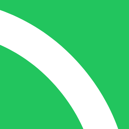
Nicole doet bijna alles, maar vooral is ze
het aanspreekpunt voor prijsaanvragen,
drukwerk en maatwerk. Nicole heeft
contact met de tussenpersonen en weet
de juiste persoon op de juiste plaats te
benaderen en zal altijd haar uiterste best
doen u zo snel mogelijk een antwoord op
uw vraag te geven.
Gilles Pauwels:
Boekhouding
gilles@berdo.be