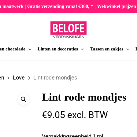
en maatwerk | Gratis verzending vanaf €300,-* | Webwinkel prijz
 en chocolade
Linten en decoraties
Tassen en zakjes
iten
en
Love
Lint rode mondjes
Lint rode mondjes
€
9.05
excl. BTW
Verpakkingseenheid 1 rol.