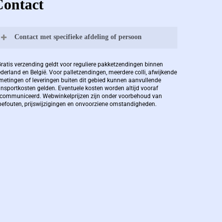
Contact
Contact met specifieke afdeling of persoon
Bernard Pauwels:
Gratis verzending geldt voor reguliere pakketzendingen binnen
derland en België. Voor palletzendingen, meerdere colli, afwijkende
metingen of leveringen buiten dit gebied kunnen aanvullende
ansportkosten gelden. Eventuele kosten worden altijd vooraf
Zaakvoerder Berdo
communiceerd. Webwinkelprijzen zijn onder voorbehoud van
pefouten, prijswijzigingen en onvoorziene omstandigheden.
bernard@berdo.be
+3238289505
De eindverantwoordelijke voor Berdo
verpakkingen en heeft een rijke kennis op
het gebied van verpakkingen opgedaan de
afgelopen decennia.