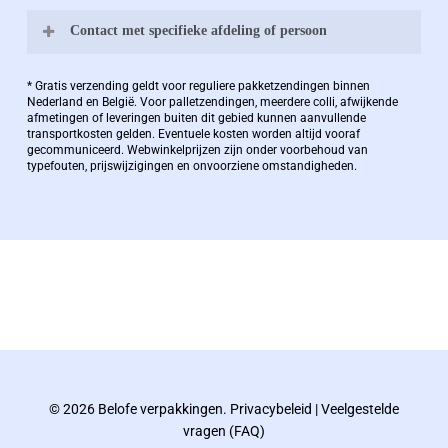
Contact met specifieke afdeling of persoon
Bernard Pauwels:
* Gratis verzending geldt voor reguliere pakketzendingen binnen
Nederland en België. Voor palletzendingen, meerdere colli, afwijkende
afmetingen of leveringen buiten dit gebied kunnen aanvullende
transportkosten gelden. Eventuele kosten worden altijd vooraf
Zaakvoerder Berdo
gecommuniceerd. Webwinkelprijzen zijn onder voorbehoud van
typefouten, prijswijzigingen en onvoorziene omstandigheden.
bernard@berdo.be
+3238289505
De eindverantwoordelijke voor Berdo
verpakkingen en heeft een rijke kennis op het
gebied van verpakkingen opgedaan de
afgelopen decennia.
© 2026 Belofe verpakkingen.
Privacybeleid
|
Veelgestelde
Bernard werkt 25 uur per dag en draait voor
vragen (FAQ)