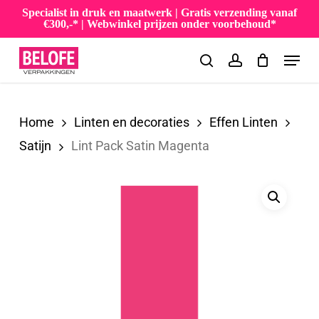
Skip
Specialist in druk en maatwerk | Gratis verzending vanaf
€300,-* | Webwinkel prijzen onder voorbehoud*
to
Menu
main
search
account
content
Home
Linten en decoraties
Effen Linten
Satijn
Lint Pack Satin Magenta