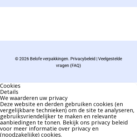
De eindverantwoordelijke voor Berdo
verpakkingen en heeft een rijke kennis op het
gebied van verpakkingen opgedaan de
afgelopen decennia.
© 2026 Belofe verpakkingen.
Privacybeleid
|
Veelgestelde
Bernard werkt 25 uur per dag en draait voor
vragen (FAQ)
geen enkel klusje zijn handen om.
Cookies
U kunt Bernard bellen of mailen voor vragen
Details
We waarderen uw privacy
over leveringen of facturen. Of als u een
Deze website en derden gebruiken cookies (en
specifieke persoon niet kunt bereiken zal
vergelijkbare technieken) om de site te analyseren,
gebruiksvriendelijker te maken en relevante
Bernard u graag te woord staan.
aanbiedingen te tonen. Bekijk ons
privacy beleid
voor meer informatie over privacy en
(noodzakelijke) cookies.
Nicole Bisscheroux: