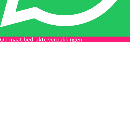
Gilles Pauwels:
Boekhouding
gilles@berdo.be
Op maat bedrukte verpakkingen
+32(0)493 61 11 33
Gilles is de aangewezen persoon als u een
vraag heeft over een factuur en zal zijn
uiterste best doen om u zo snel als mogelijk
uw vraag te beantwoorden, een kopie toe te
sturen van een levering of een overzicht van
een openstaande factuur.
Femke van Deurzen: