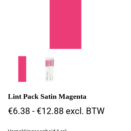
Lint Pack Satin Magenta
Prijsklasse:
€
6.38
-
€
12.88
excl. BTW
€6.38
tot