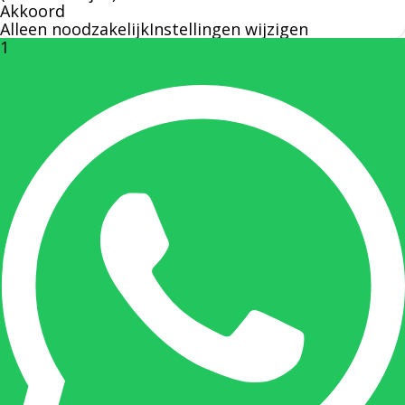
Akkoord
Alleen noodzakelijk
Instellingen wijzigen
1
Rechterhand zaakvoerder Berdo
nicole@berdo.be
+32(0)485 55 90 07
Onze duizendpoot!
Nicole doet bijna alles, maar vooral is ze het
aanspreekpunt voor prijsaanvragen, drukwerk
en maatwerk. Nicole heeft contact met de
tussenpersonen en weet de juiste persoon op
de juiste plaats te benaderen en zal altijd haar
uiterste best doen u zo snel mogelijk een
antwoord op uw vraag te geven.