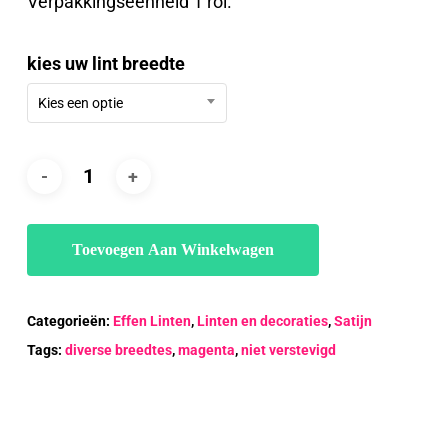
Verpakkingseenheid 1 rol.
€12.88
kies uw lint breedte
Kies een optie
Toevoegen Aan Winkelwagen
Categorieën:
Effen Linten
,
Linten en decoraties
,
Satijn
Tags:
diverse breedtes
,
magenta
,
niet verstevigd