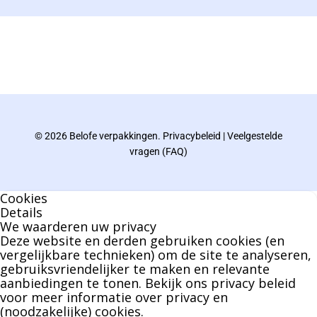
De eindverantwoordelijke voor Berdo
verpakkingen en heeft een rijke kennis op het
gebied van verpakkingen opgedaan de
afgelopen decennia.
© 2026 Belofe verpakkingen.
Privacybeleid
|
Veelgestelde
Bernard werkt 25 uur per dag en draait voor
vragen (FAQ)
geen enkel klusje zijn handen om.
Cookies
U kunt Bernard bellen of mailen voor vragen
Details
We waarderen uw privacy
over leveringen of facturen. Of als u een
Deze website en derden gebruiken cookies (en
specifieke persoon niet kunt bereiken zal
vergelijkbare technieken) om de site te analyseren,
gebruiksvriendelijker te maken en relevante
Bernard u graag te woord staan.
aanbiedingen te tonen. Bekijk ons
privacy beleid
voor meer informatie over privacy en
(noodzakelijke) cookies.
Nicole Bisscheroux: