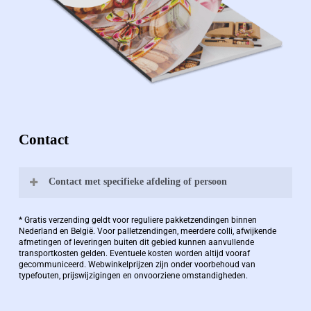
Contact
Contact met specifieke afdeling of persoon
Bernard Pauwels:
* Gratis verzending geldt voor reguliere pakketzendingen binnen
Nederland en België. Voor palletzendingen, meerdere colli, afwijkende
afmetingen of leveringen buiten dit gebied kunnen aanvullende
transportkosten gelden. Eventuele kosten worden altijd vooraf
Zaakvoerder Berdo
gecommuniceerd. Webwinkelprijzen zijn onder voorbehoud van
typefouten, prijswijzigingen en onvoorziene omstandigheden.
bernard@berdo.be
+3238289505