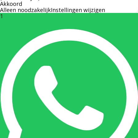
Akkoord
Alleen noodzakelijk
Instellingen wijzigen
1
Rechterhand zaakvoerder Berdo
nicole@berdo.be
+32(0)485 55 90 07
Onze duizendpoot!
Nicole doet bijna alles, maar vooral is ze het
aanspreekpunt voor prijsaanvragen, drukwerk
en maatwerk. Nicole heeft contact met de
tussenpersonen en weet de juiste persoon op
de juiste plaats te benaderen en zal altijd haar
uiterste best doen u zo snel mogelijk een
antwoord op uw vraag te geven.