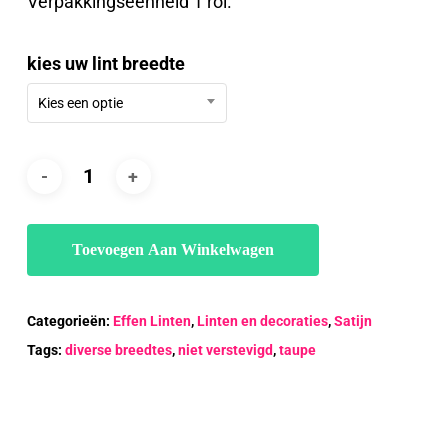
Verpakkingseenheid 1 rol.
€12.88
kies uw lint breedte
Kies een optie
Toevoegen Aan Winkelwagen
Categorieën:
Effen Linten
,
Linten en decoraties
,
Satijn
Tags:
diverse breedtes
,
niet verstevigd
,
taupe