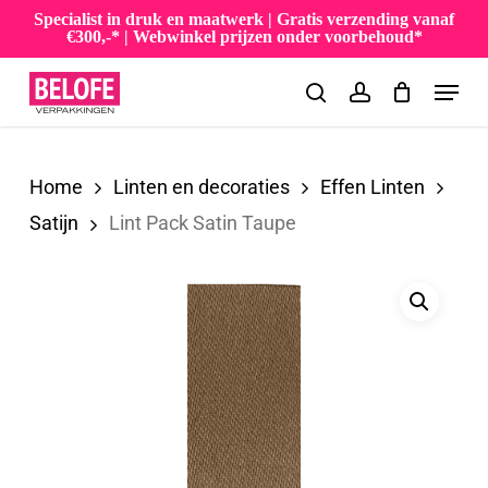
Skip
Specialist in druk en maatwerk | Gratis verzending vanaf
€300,-* | Webwinkel prijzen onder voorbehoud*
to
Menu
main
search
account
content
Home
Linten en decoraties
Effen Linten
Satijn
Lint Pack Satin Taupe