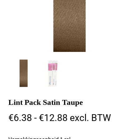
Lint Pack Satin Taupe
Prijsklasse:
€
6.38
-
€
12.88
excl. BTW
€6.38
tot