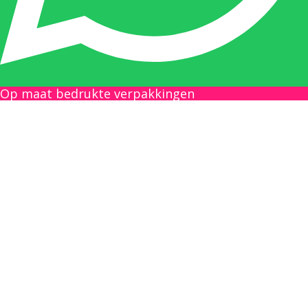
Gilles Pauwels:
Boekhouding
gilles@berdo.be
Op maat bedrukte verpakkingen
+32(0)493 61 11 33
Gilles is de aangewezen persoon als u een
vraag heeft over een factuur en zal zijn
uiterste best doen om u zo snel als mogelijk
uw vraag te beantwoorden, een kopie toe te
sturen van een levering of een overzicht van
een openstaande factuur.
Femke van Deurzen: