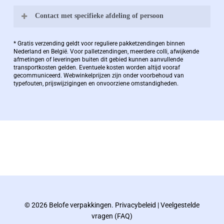
Contact met specifieke afdeling of persoon
Bernard Pauwels:
* Gratis verzending geldt voor reguliere pakketzendingen binnen
Nederland en België. Voor palletzendingen, meerdere colli, afwijkende
afmetingen of leveringen buiten dit gebied kunnen aanvullende
transportkosten gelden. Eventuele kosten worden altijd vooraf
Zaakvoerder Berdo
gecommuniceerd. Webwinkelprijzen zijn onder voorbehoud van
typefouten, prijswijzigingen en onvoorziene omstandigheden.
bernard@berdo.be
+3238289505
De eindverantwoordelijke voor Berdo
verpakkingen en heeft een rijke kennis op het
gebied van verpakkingen opgedaan de
afgelopen decennia.
© 2026 Belofe verpakkingen.
Privacybeleid
|
Veelgestelde
Bernard werkt 25 uur per dag en draait voor
vragen (FAQ)