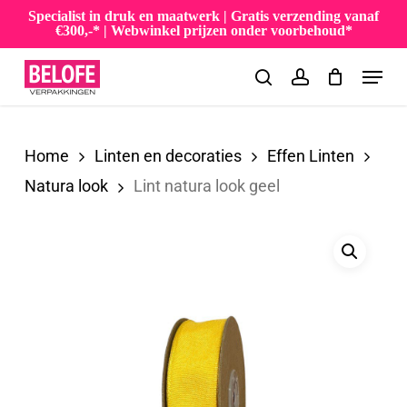
Skip
Specialist in druk en maatwerk | Gratis verzending vanaf
€300,-* | Webwinkel prijzen onder voorbehoud*
to
Menu
main
search
account
content
Home
Linten en decoraties
Effen Linten
Natura look
Lint natura look geel