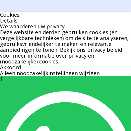
geen enkel klusje zijn handen om.
Cookies
U kunt Bernard bellen of mailen voor vragen
Details
We waarderen uw privacy
over leveringen of facturen. Of als u een
Deze website en derden gebruiken cookies (en
specifieke persoon niet kunt bereiken zal
vergelijkbare technieken) om de site te analyseren,
gebruiksvriendelijker te maken en relevante
Bernard u graag te woord staan.
aanbiedingen te tonen. Bekijk ons
privacy beleid
voor meer informatie over privacy en
(noodzakelijke) cookies.
Nicole Bisscheroux:
Akkoord
Alleen noodzakelijk
Instellingen wijzigen
1
Rechterhand zaakvoerder Berdo
nicole@berdo.be
+32(0)485 55 90 07
Onze duizendpoot!