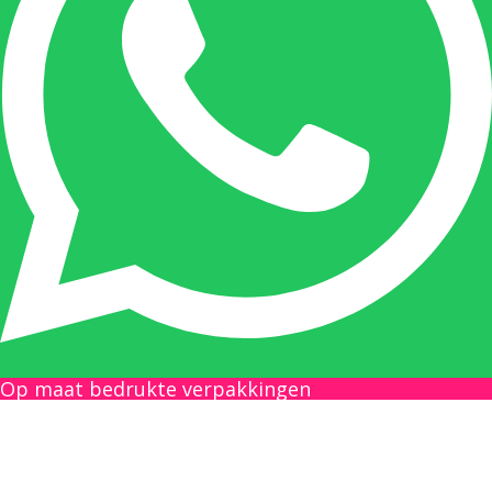
Nicole doet bijna alles, maar vooral is ze het
aanspreekpunt voor prijsaanvragen, drukwerk
en maatwerk. Nicole heeft contact met de
tussenpersonen en weet de juiste persoon op
de juiste plaats te benaderen en zal altijd haar
uiterste best doen u zo snel mogelijk een
antwoord op uw vraag te geven.
Gilles Pauwels:
Boekhouding
gilles@berdo.be
Op maat bedrukte verpakkingen
+32(0)493 61 11 33
Gilles is de aangewezen persoon als u een