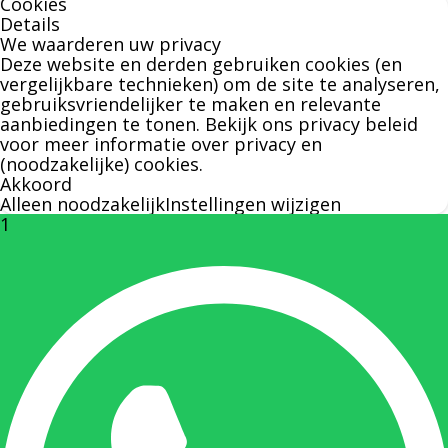
Cookies
U kunt Bernard bellen of mailen voor vragen
Details
We waarderen uw privacy
over leveringen of facturen. Of als u een
Deze website en derden gebruiken cookies (en
specifieke persoon niet kunt bereiken zal
vergelijkbare technieken) om de site te analyseren,
gebruiksvriendelijker te maken en relevante
Bernard u graag te woord staan.
aanbiedingen te tonen. Bekijk ons
privacy beleid
voor meer informatie over privacy en
(noodzakelijke) cookies.
Nicole Bisscheroux:
Akkoord
Alleen noodzakelijk
Instellingen wijzigen
1
Rechterhand zaakvoerder Berdo
nicole@berdo.be
+32(0)485 55 90 07
Onze duizendpoot!
Nicole doet bijna alles, maar vooral is ze het
aanspreekpunt voor prijsaanvragen, drukwerk