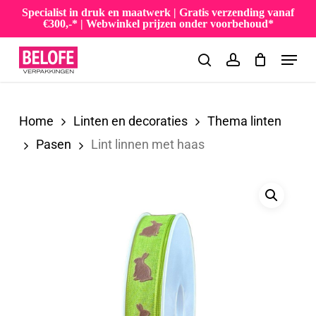
Skip
Specialist in druk en maatwerk | Gratis verzending vanaf
€300,-* | Webwinkel prijzen onder voorbehoud*
to
Menu
main
search
account
content
Home
Linten en decoraties
Thema linten
Pasen
Lint linnen met haas