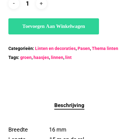
Toevoegen Aan Winkelwagen
Categorieën:
Linten en decoraties
,
Pasen
,
Thema linten
Tags:
groen
,
haasjes
,
linnen
,
lint
Beschrijving
Breedte 16 mm