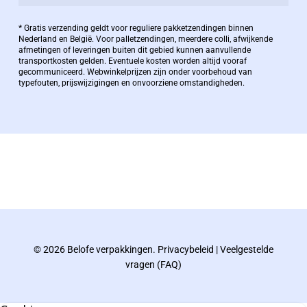
Bernard Pauwels:
* Gratis verzending geldt voor reguliere pakketzendingen binnen
Nederland en België. Voor palletzendingen, meerdere colli, afwijkende
afmetingen of leveringen buiten dit gebied kunnen aanvullende
transportkosten gelden. Eventuele kosten worden altijd vooraf
Zaakvoerder Berdo
gecommuniceerd. Webwinkelprijzen zijn onder voorbehoud van
typefouten, prijswijzigingen en onvoorziene omstandigheden.
bernard@berdo.be
+3238289505
De eindverantwoordelijke voor Berdo
verpakkingen en heeft een rijke kennis op het
gebied van verpakkingen opgedaan de
afgelopen decennia.
© 2026 Belofe verpakkingen.
Privacybeleid
|
Veelgestelde
Bernard werkt 25 uur per dag en draait voor
vragen (FAQ)
geen enkel klusje zijn handen om.