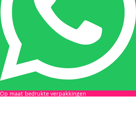
en maatwerk. Nicole heeft contact met de
tussenpersonen en weet de juiste persoon op
de juiste plaats te benaderen en zal altijd haar
uiterste best doen u zo snel mogelijk een
antwoord op uw vraag te geven.
Gilles Pauwels:
Boekhouding
gilles@berdo.be
Op maat bedrukte verpakkingen
+32(0)493 61 11 33
Gilles is de aangewezen persoon als u een
vraag heeft over een factuur en zal zijn