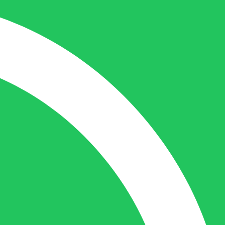
Nicole doet bijna alles, maar vooral is ze
het aanspreekpunt voor prijsaanvragen,
drukwerk en maatwerk. Nicole heeft
contact met de tussenpersonen en weet
de juiste persoon op de juiste plaats te
benaderen en zal altijd haar uiterste best
doen u zo snel mogelijk een antwoord op
uw vraag te geven.
Gilles Pauwels:
Boekhouding
gilles@berdo.be