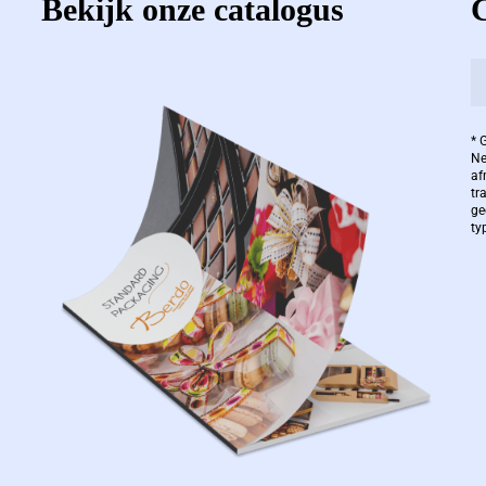
Bekijk onze catalogus
* 
Ne
af
tr
ge
ty