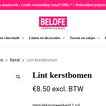
en maatwerk | Gratis verzending vanaf €300,-* | Webwinkel prijz
 en chocolade
Linten en decoraties
Tassen en zakjes
iten
en
Kerst
Lint kerstbomen
Lint kerstbomen
€
8.50
excl. BTW
Verpakkingseenheid 1 rol.