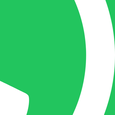
+32(0)493 61 11 33
Gilles is de aangewezen persoon als u een
vraag heeft over een factuur en zal zijn
uiterste best doen om u zo snel als
mogelijk uw vraag te beantwoorden, een
kopie toe te sturen van een levering of een
overzicht van een openstaande factuur.
Femke van Deurzen:
Eigenaar BELOFE Nederland
femke@belofe.com
+31(0)6 1038 3901