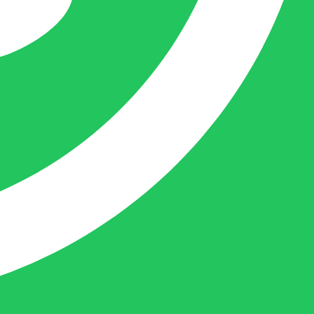
Femke is het aanspreekpunt voor
chocolaterieën en patisserieën in Brabant
en Limburg, maar ook bij beauty en ander
soortgelijke zaken in Nederland komt
Femke graag.
Naast dit houdt deze crea-bea zich voor en
achter de schermen ook nog bezig met de
webwinkel www.belofe.com en social
media t.b.v. BELOFE-verpakkingen.
Ben van Deurzen:
Eigenaar BELOFE Nederland