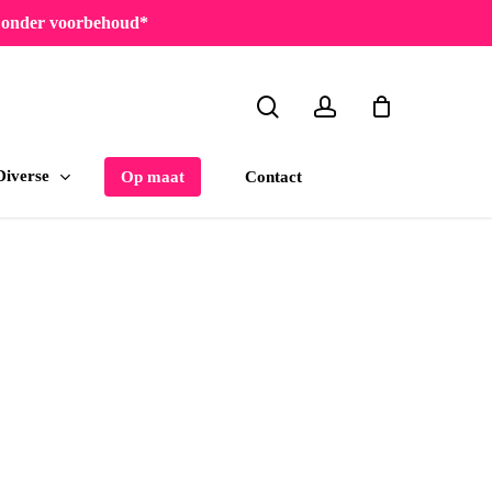
en onder voorbehoud*
search
account
Diverse
Contact
Op maat