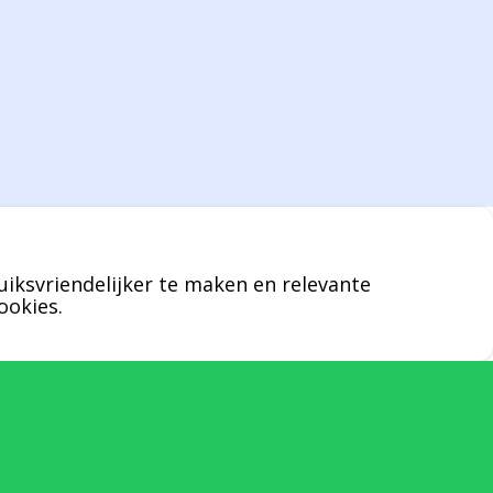
Bernard werkt 25 uur per dag en draait voor
geen enkel klusje zijn handen om.
U kunt Bernard bellen of mailen voor
vragen over leveringen of facturen. Of als u
een specifieke persoon niet kunt bereiken
zal Bernard u graag te woord staan.
uiksvriendelijker te maken en relevante
Nicole Bisscheroux:
ookies.
Rechterhand zaakvoerder Berdo
nicole@berdo.be
+32(0)485 55 90 07
Onze duizendpoot!