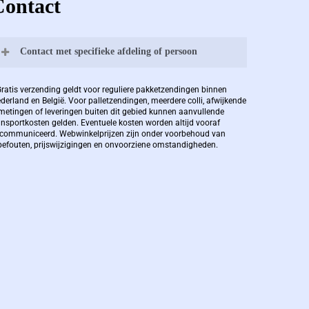
Contact
Contact met specifieke afdeling of persoon
Bernard Pauwels:
Gratis verzending geldt voor reguliere pakketzendingen binnen
derland en België. Voor palletzendingen, meerdere colli, afwijkende
metingen of leveringen buiten dit gebied kunnen aanvullende
ansportkosten gelden. Eventuele kosten worden altijd vooraf
Zaakvoerder Berdo
communiceerd. Webwinkelprijzen zijn onder voorbehoud van
pefouten, prijswijzigingen en onvoorziene omstandigheden.
bernard@berdo.be
+3238289505
De eindverantwoordelijke voor Berdo
verpakkingen en heeft een rijke kennis op
het gebied van verpakkingen opgedaan de
afgelopen decennia.