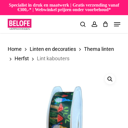
Skip
Specialist in druk en maatwerk | Gratis verzending vanaf
€300,-* | Webwinkel prijzen onder voorbehoud*
to
Menu
main
search
account
content
Home
Linten en decoraties
Thema linten
Herfst
Lint kabouters