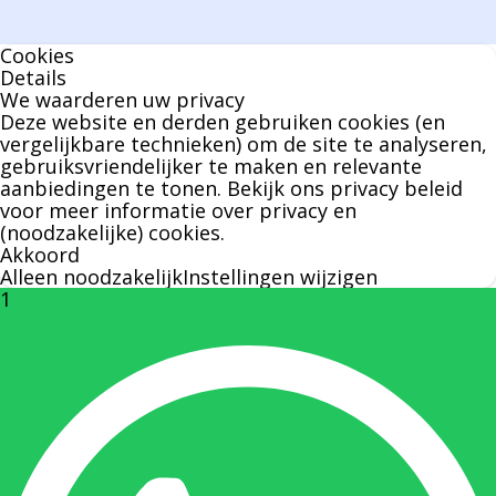
geen enkel klusje zijn handen om.
Cookies
U kunt Bernard bellen of mailen voor vragen
Details
We waarderen uw privacy
over leveringen of facturen. Of als u een
Deze website en derden gebruiken cookies (en
specifieke persoon niet kunt bereiken zal
vergelijkbare technieken) om de site te analyseren,
gebruiksvriendelijker te maken en relevante
Bernard u graag te woord staan.
aanbiedingen te tonen. Bekijk ons
privacy beleid
voor meer informatie over privacy en
(noodzakelijke) cookies.
Nicole Bisscheroux:
Akkoord
Alleen noodzakelijk
Instellingen wijzigen
1
Rechterhand zaakvoerder Berdo
nicole@berdo.be
+32(0)485 55 90 07
Onze duizendpoot!