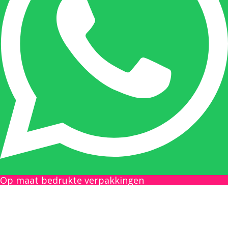
Nicole doet bijna alles, maar vooral is ze het
aanspreekpunt voor prijsaanvragen, drukwerk
en maatwerk. Nicole heeft contact met de
tussenpersonen en weet de juiste persoon op
de juiste plaats te benaderen en zal altijd haar
uiterste best doen u zo snel mogelijk een
antwoord op uw vraag te geven.
Gilles Pauwels:
Boekhouding
gilles@berdo.be
Op maat bedrukte verpakkingen
+32(0)493 61 11 33
Gilles is de aangewezen persoon als u een