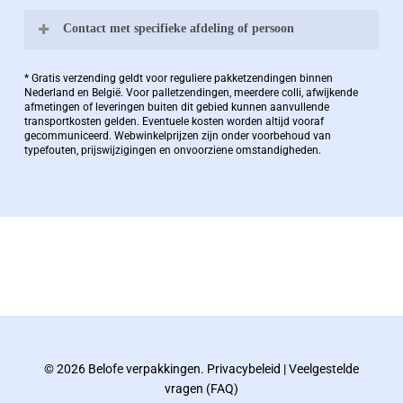
Contact met specifieke afdeling of persoon
Bernard Pauwels:
* Gratis verzending geldt voor reguliere pakketzendingen binnen
Nederland en België. Voor palletzendingen, meerdere colli, afwijkende
afmetingen of leveringen buiten dit gebied kunnen aanvullende
transportkosten gelden. Eventuele kosten worden altijd vooraf
Zaakvoerder Berdo
gecommuniceerd. Webwinkelprijzen zijn onder voorbehoud van
typefouten, prijswijzigingen en onvoorziene omstandigheden.
bernard@berdo.be
+3238289505
De eindverantwoordelijke voor Berdo
verpakkingen en heeft een rijke kennis op het
gebied van verpakkingen opgedaan de
afgelopen decennia.
© 2026 Belofe verpakkingen.
Privacybeleid
|
Veelgestelde
Bernard werkt 25 uur per dag en draait voor
vragen (FAQ)