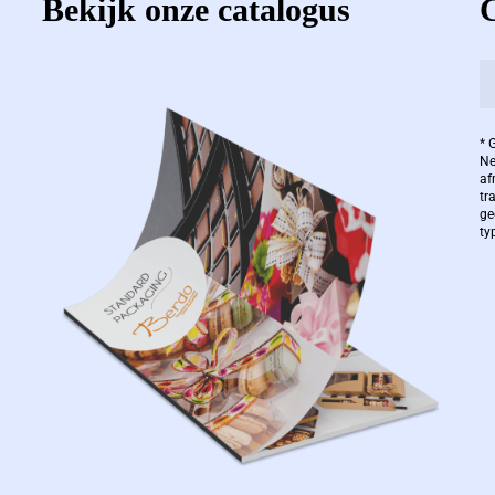
Bekijk onze catalogus
* 
Ne
af
tr
ge
ty