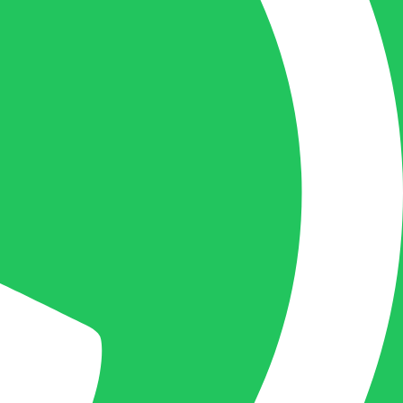
+32(0)493 61 11 33
Gilles is de aangewezen persoon als u een
vraag heeft over een factuur en zal zijn
uiterste best doen om u zo snel als
mogelijk uw vraag te beantwoorden, een
kopie toe te sturen van een levering of een
overzicht van een openstaande factuur.
Femke van Deurzen:
Eigenaar BELOFE Nederland
femke@belofe.com
+31(0)6 1038 3901