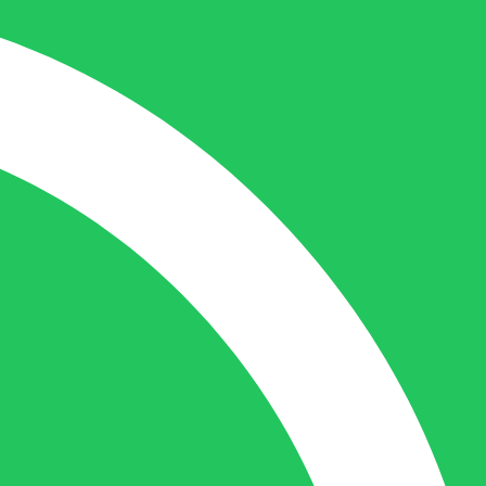
Nicole doet bijna alles, maar vooral is ze
het aanspreekpunt voor prijsaanvragen,
drukwerk en maatwerk. Nicole heeft
contact met de tussenpersonen en weet
de juiste persoon op de juiste plaats te
benaderen en zal altijd haar uiterste best
doen u zo snel mogelijk een antwoord op
uw vraag te geven.
Gilles Pauwels:
Boekhouding
gilles@berdo.be