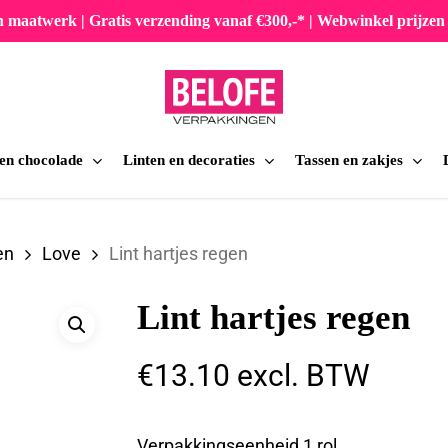
en maatwerk | Gratis verzending vanaf €300,-* | Webwinkel prijz
 en chocolade
Linten en decoraties
Tassen en zakjes
iten
en
Love
Lint hartjes regen
Lint hartjes regen
€
13.10
excl. BTW
Verpakkingseenheid 1 rol.