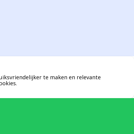
Bernard werkt 25 uur per dag en draait voor
geen enkel klusje zijn handen om.
U kunt Bernard bellen of mailen voor
vragen over leveringen of facturen. Of als u
een specifieke persoon niet kunt bereiken
zal Bernard u graag te woord staan.
uiksvriendelijker te maken en relevante
Nicole Bisscheroux:
ookies.
Rechterhand zaakvoerder Berdo
nicole@berdo.be
+32(0)485 55 90 07
Onze duizendpoot!