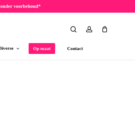
en onder voorbehoud*
search
account
Diverse
Contact
Op maat