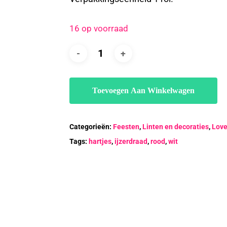
16 op voorraad
Toevoegen Aan Winkelwagen
Categorieën:
Feesten
,
Linten en decoraties
,
Lov
Tags:
hartjes
,
ijzerdraad
,
rood
,
wit