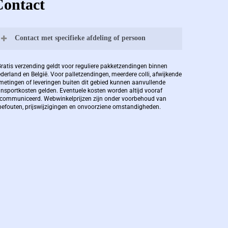
Contact
Contact met specifieke afdeling of persoon
Bernard Pauwels:
Gratis verzending geldt voor reguliere pakketzendingen binnen
derland en België. Voor palletzendingen, meerdere colli, afwijkende
metingen of leveringen buiten dit gebied kunnen aanvullende
ansportkosten gelden. Eventuele kosten worden altijd vooraf
Zaakvoerder Berdo
communiceerd. Webwinkelprijzen zijn onder voorbehoud van
pefouten, prijswijzigingen en onvoorziene omstandigheden.
bernard@berdo.be
+3238289505
De eindverantwoordelijke voor Berdo
verpakkingen en heeft een rijke kennis op
het gebied van verpakkingen opgedaan de
afgelopen decennia.