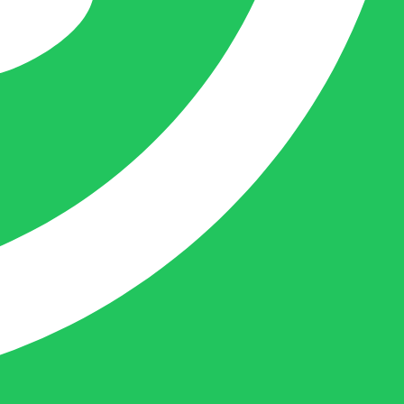
Femke is het aanspreekpunt voor
chocolaterieën en patisserieën in Brabant
en Limburg, maar ook bij beauty en ander
soortgelijke zaken in Nederland komt
Femke graag.
Naast dit houdt deze crea-bea zich voor en
achter de schermen ook nog bezig met de
webwinkel www.belofe.com en social
media t.b.v. BELOFE-verpakkingen.
Ben van Deurzen:
Eigenaar BELOFE Nederland