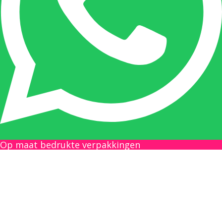
en maatwerk. Nicole heeft contact met de
tussenpersonen en weet de juiste persoon op
de juiste plaats te benaderen en zal altijd haar
uiterste best doen u zo snel mogelijk een
antwoord op uw vraag te geven.
Gilles Pauwels:
Boekhouding
gilles@berdo.be
Op maat bedrukte verpakkingen
+32(0)493 61 11 33
Gilles is de aangewezen persoon als u een
vraag heeft over een factuur en zal zijn
uiterste best doen om u zo snel als mogelijk