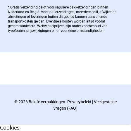
Bernard Pauwels:
* Gratis verzending geldt voor reguliere pakketzendingen binnen
Nederland en België. Voor palletzendingen, meerdere colli, afwijkende
afmetingen of leveringen buiten dit gebied kunnen aanvullende
transportkosten gelden. Eventuele kosten worden altijd vooraf
Zaakvoerder Berdo
gecommuniceerd. Webwinkelprijzen zijn onder voorbehoud van
typefouten, prijswijzigingen en onvoorziene omstandigheden.
bernard@berdo.be
+3238289505
De eindverantwoordelijke voor Berdo
verpakkingen en heeft een rijke kennis op het
gebied van verpakkingen opgedaan de
afgelopen decennia.
© 2026 Belofe verpakkingen.
Privacybeleid
|
Veelgestelde
Bernard werkt 25 uur per dag en draait voor
vragen (FAQ)
geen enkel klusje zijn handen om.
Cookies
U kunt Bernard bellen of mailen voor vragen