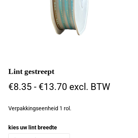
Lint gestreept
Prijsklasse:
€
8.35
-
€
13.70
excl. BTW
€8.35
tot
Verpakkingseenheid 1 rol.
€13.70
kies uw lint breedte