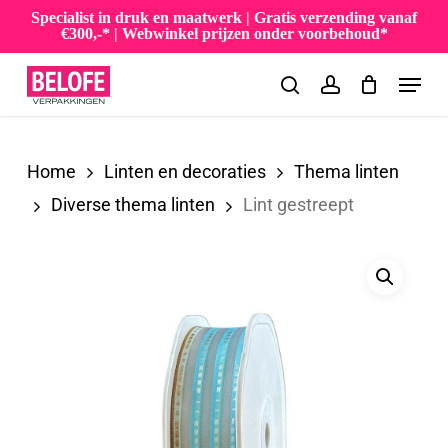
Skip
Specialist in druk en maatwerk | Gratis verzending vanaf
€300,-* | Webwinkel prijzen onder voorbehoud*
to
Menu
main
search
account
content
Home
Linten en decoraties
Thema linten
Diverse thema linten
Lint gestreept