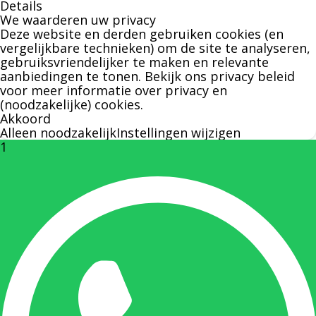
Details
We waarderen uw privacy
over leveringen of facturen. Of als u een
Deze website en derden gebruiken cookies (en
specifieke persoon niet kunt bereiken zal
vergelijkbare technieken) om de site te analyseren,
gebruiksvriendelijker te maken en relevante
Bernard u graag te woord staan.
aanbiedingen te tonen. Bekijk ons
privacy beleid
voor meer informatie over privacy en
(noodzakelijke) cookies.
Nicole Bisscheroux:
Akkoord
Alleen noodzakelijk
Instellingen wijzigen
1
Rechterhand zaakvoerder Berdo
nicole@berdo.be
+32(0)485 55 90 07
Onze duizendpoot!
Nicole doet bijna alles, maar vooral is ze het
aanspreekpunt voor prijsaanvragen, drukwerk