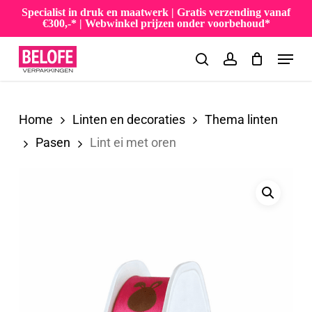
Skip
Specialist in druk en maatwerk | Gratis verzending vanaf
€300,-* | Webwinkel prijzen onder voorbehoud*
to
Menu
main
search
account
content
Home
Linten en decoraties
Thema linten
Pasen
Lint ei met oren