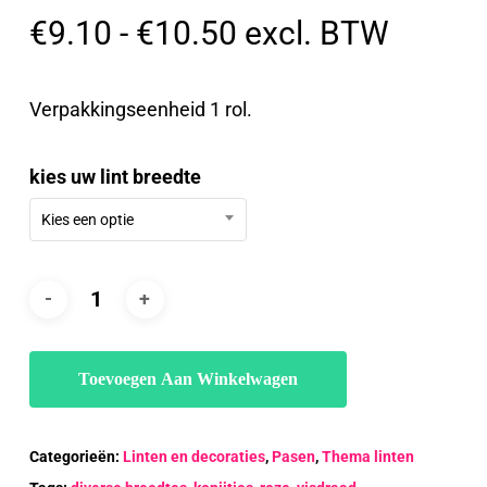
Prijsklasse:
€
9.10
-
€
10.50
excl. BTW
€9.10
tot
Verpakkingseenheid 1 rol.
€10.50
kies uw lint breedte
Kies een optie
Toevoegen Aan Winkelwagen
Categorieën:
Linten en decoraties
,
Pasen
,
Thema linten