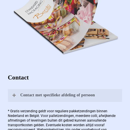
Contact
Contact met specifieke afdeling of persoon
Bernard Pauwels:
* Gratis verzending geldt voor reguliere pakketzendingen binnen
Nederland en België. Voor palletzendingen, meerdere colli, afwijkende
afmetingen of leveringen buiten dit gebied kunnen aanvullende
transportkosten gelden. Eventuele kosten worden altijd vooraf
Zaakvoerder Berdo
gecommuniceerd. Webwinkelprijzen zijn onder voorbehoud van