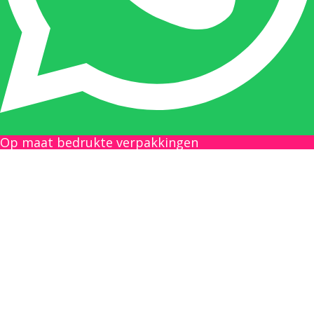
uiterste best doen u zo snel mogelijk een
antwoord op uw vraag te geven.
Gilles Pauwels:
Boekhouding
gilles@berdo.be
Op maat bedrukte verpakkingen
+32(0)493 61 11 33
Gilles is de aangewezen persoon als u een
vraag heeft over een factuur en zal zijn
uiterste best doen om u zo snel als mogelijk
uw vraag te beantwoorden, een kopie toe te
sturen van een levering of een overzicht van