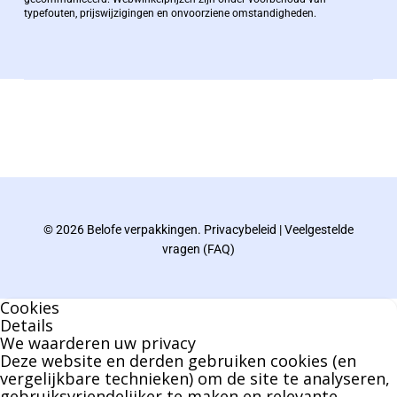
typefouten, prijswijzigingen en onvoorziene omstandigheden.
bernard@berdo.be
+3238289505
De eindverantwoordelijke voor Berdo
verpakkingen en heeft een rijke kennis op het
gebied van verpakkingen opgedaan de
afgelopen decennia.
© 2026 Belofe verpakkingen.
Privacybeleid
|
Veelgestelde
Bernard werkt 25 uur per dag en draait voor
vragen (FAQ)
geen enkel klusje zijn handen om.
Cookies
U kunt Bernard bellen of mailen voor vragen
Details
We waarderen uw privacy
over leveringen of facturen. Of als u een
Deze website en derden gebruiken cookies (en
specifieke persoon niet kunt bereiken zal
vergelijkbare technieken) om de site te analyseren,
gebruiksvriendelijker te maken en relevante