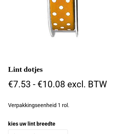
Lint dotjes
Prijsklasse:
€
7.53
-
€
10.08
excl. BTW
€7.53
tot
Verpakkingseenheid 1 rol.
€10.08
kies uw lint breedte