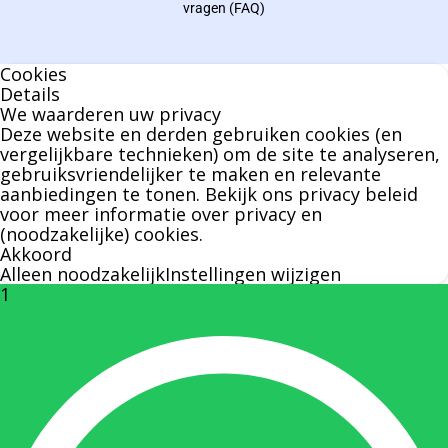
vragen (FAQ)
geen enkel klusje zijn handen om.
Cookies
U kunt Bernard bellen of mailen voor vragen
Details
We waarderen uw privacy
over leveringen of facturen. Of als u een
Deze website en derden gebruiken cookies (en
specifieke persoon niet kunt bereiken zal
vergelijkbare technieken) om de site te analyseren,
gebruiksvriendelijker te maken en relevante
Bernard u graag te woord staan.
aanbiedingen te tonen. Bekijk ons
privacy beleid
voor meer informatie over privacy en
(noodzakelijke) cookies.
Nicole Bisscheroux:
Akkoord
Alleen noodzakelijk
Instellingen wijzigen
1
Rechterhand zaakvoerder Berdo
nicole@berdo.be
+32(0)485 55 90 07
Onze duizendpoot!