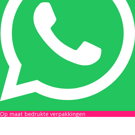
Nicole doet bijna alles, maar vooral is ze het
aanspreekpunt voor prijsaanvragen, drukwerk
en maatwerk. Nicole heeft contact met de
tussenpersonen en weet de juiste persoon op
de juiste plaats te benaderen en zal altijd haar
uiterste best doen u zo snel mogelijk een
antwoord op uw vraag te geven.
Gilles Pauwels:
Boekhouding
gilles@berdo.be
Op maat bedrukte verpakkingen
+32(0)493 61 11 33