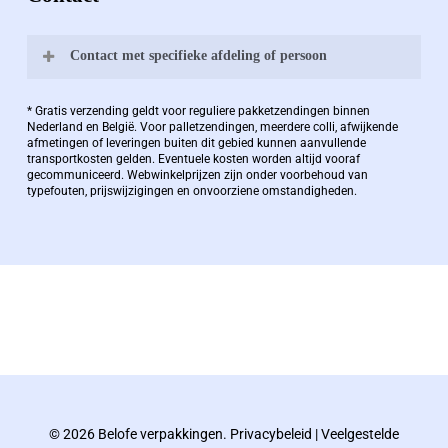
Contact met specifieke afdeling of persoon
Bernard Pauwels:
* Gratis verzending geldt voor reguliere pakketzendingen binnen
Nederland en België. Voor palletzendingen, meerdere colli, afwijkende
afmetingen of leveringen buiten dit gebied kunnen aanvullende
transportkosten gelden. Eventuele kosten worden altijd vooraf
Zaakvoerder Berdo
gecommuniceerd. Webwinkelprijzen zijn onder voorbehoud van
typefouten, prijswijzigingen en onvoorziene omstandigheden.
bernard@berdo.be
+3238289505
De eindverantwoordelijke voor Berdo
verpakkingen en heeft een rijke kennis op het
gebied van verpakkingen opgedaan de
afgelopen decennia.
© 2026 Belofe verpakkingen.
Privacybeleid
|
Veelgestelde
Bernard werkt 25 uur per dag en draait voor