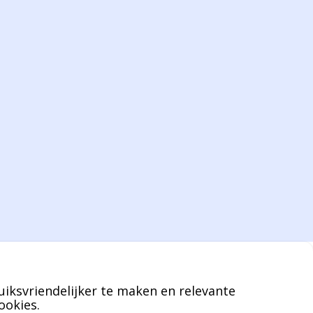
De eindverantwoordelijke voor Berdo
verpakkingen en heeft een rijke kennis op
het gebied van verpakkingen opgedaan de
afgelopen decennia.
Bernard werkt 25 uur per dag en draait voor
geen enkel klusje zijn handen om.
U kunt Bernard bellen of mailen voor
vragen over leveringen of facturen. Of als u
een specifieke persoon niet kunt bereiken
zal Bernard u graag te woord staan.
uiksvriendelijker te maken en relevante
Nicole Bisscheroux:
ookies.