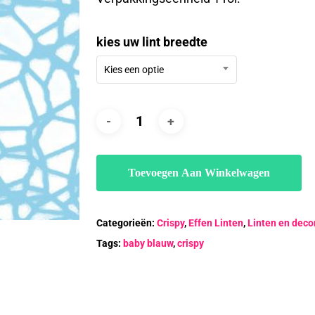
€5.20
kies uw lint breedte
Kies een optie
Toevoegen Aan Winkelwagen
Categorieën:
Crispy
,
Effen Linten
,
Linten en deco
Tags:
baby blauw
,
crispy