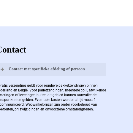
Contact
Contact met specifieke afdeling of persoon
Bernard Pauwels:
Gratis verzending geldt voor reguliere pakketzendingen binnen
derland en België. Voor palletzendingen, meerdere colli, afwijkende
metingen of leveringen buiten dit gebied kunnen aanvullende
ansportkosten gelden. Eventuele kosten worden altijd vooraf
Zaakvoerder Berdo
communiceerd. Webwinkelprijzen zijn onder voorbehoud van
pefouten, prijswijzigingen en onvoorziene omstandigheden.
bernard@berdo.be
+3238289505