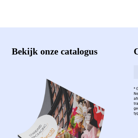
Bekijk onze catalogus
* 
Ne
af
tr
ge
ty