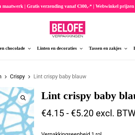
en maatwerk | Gratis verzending vanaf €300,-* | Webwinkel prijz
 en chocolade
Linten en decoraties
Tassen en zakjes
iten
n
Crispy
Lint crispy baby blauw
Lint crispy baby bl
Prijsklasse
€
4.15
-
€
5.20
excl. BT
€4.15
tot
Verpakkingseenheid 1 rol.