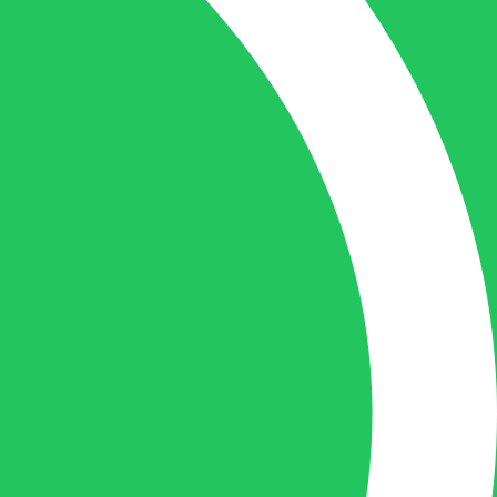
Gilles Pauwels:
Boekhouding
gilles@berdo.be
+32(0)493 61 11 33
Gilles is de aangewezen persoon als u een
vraag heeft over een factuur en zal zijn
uiterste best doen om u zo snel als
mogelijk uw vraag te beantwoorden, een
kopie toe te sturen van een levering of een
overzicht van een openstaande factuur.
Femke van Deurzen: