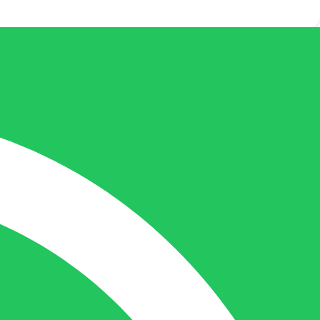
Rechterhand zaakvoerder Berdo
nicole@berdo.be
+32(0)485 55 90 07
Onze duizendpoot!
Nicole doet bijna alles, maar vooral is ze
het aanspreekpunt voor prijsaanvragen,
drukwerk en maatwerk. Nicole heeft
contact met de tussenpersonen en weet
de juiste persoon op de juiste plaats te
benaderen en zal altijd haar uiterste best
doen u zo snel mogelijk een antwoord op
uw vraag te geven.