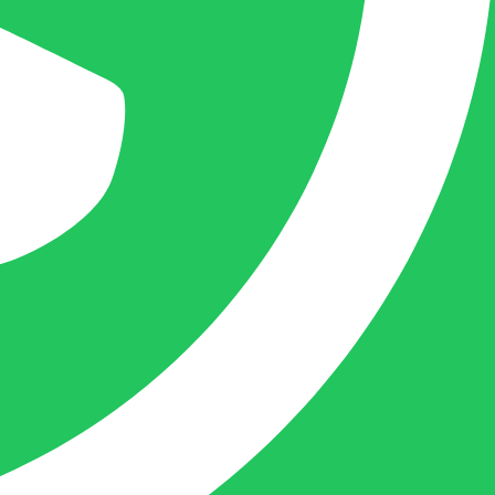
Eigenaar BELOFE Nederland
femke@belofe.com
+31(0)6 1038 3901
Femke is het aanspreekpunt voor
chocolaterieën en patisserieën in Brabant
en Limburg, maar ook bij beauty en ander
soortgelijke zaken in Nederland komt
Femke graag.
Naast dit houdt deze crea-bea zich voor en
achter de schermen ook nog bezig met de
webwinkel www.belofe.com en social