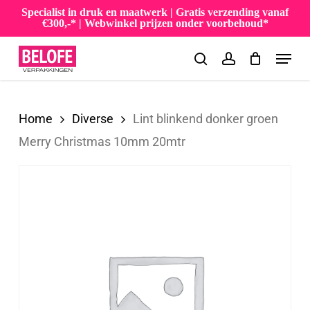
Skip
Specialist in druk en maatwerk | Gratis verzending vanaf
€300,-* | Webwinkel prijzen onder voorbehoud*
to
Menu
main
search
account
content
Home
Diverse
Lint blinkend donker groen
Merry Christmas 10mm 20mtr