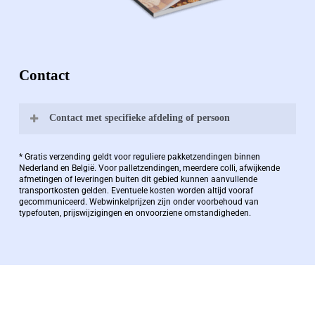
Contact
Contact met specifieke afdeling of persoon
Bernard Pauwels:
* Gratis verzending geldt voor reguliere pakketzendingen binnen
Nederland en België. Voor palletzendingen, meerdere colli, afwijkende
afmetingen of leveringen buiten dit gebied kunnen aanvullende
transportkosten gelden. Eventuele kosten worden altijd vooraf
Zaakvoerder Berdo
gecommuniceerd. Webwinkelprijzen zijn onder voorbehoud van
typefouten, prijswijzigingen en onvoorziene omstandigheden.
bernard@berdo.be
+3238289505
De eindverantwoordelijke voor Berdo
verpakkingen en heeft een rijke kennis op het