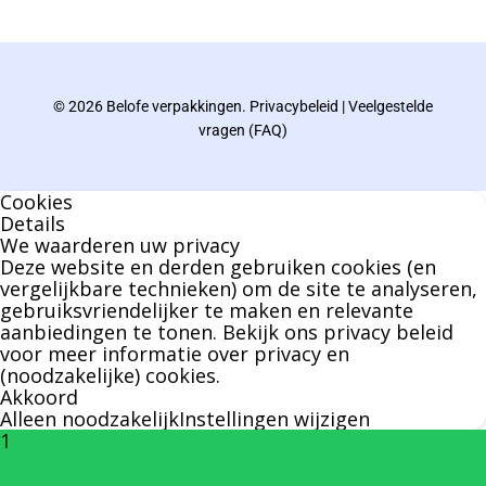
gebied van verpakkingen opgedaan de
afgelopen decennia.
© 2026 Belofe verpakkingen.
Privacybeleid
|
Veelgestelde
Bernard werkt 25 uur per dag en draait voor
vragen (FAQ)
geen enkel klusje zijn handen om.
Cookies
U kunt Bernard bellen of mailen voor vragen
Details
We waarderen uw privacy
over leveringen of facturen. Of als u een
Deze website en derden gebruiken cookies (en
specifieke persoon niet kunt bereiken zal
vergelijkbare technieken) om de site te analyseren,
gebruiksvriendelijker te maken en relevante
Bernard u graag te woord staan.
aanbiedingen te tonen. Bekijk ons
privacy beleid
voor meer informatie over privacy en
(noodzakelijke) cookies.
Nicole Bisscheroux:
Akkoord
Alleen noodzakelijk
Instellingen wijzigen
1
Rechterhand zaakvoerder Berdo
nicole@berdo.be