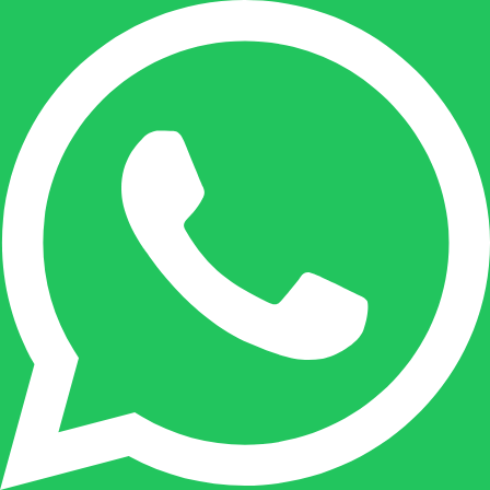
+32(0)485 55 90 07
Onze duizendpoot!
Nicole doet bijna alles, maar vooral is ze het
aanspreekpunt voor prijsaanvragen, drukwerk
en maatwerk. Nicole heeft contact met de
tussenpersonen en weet de juiste persoon op
de juiste plaats te benaderen en zal altijd haar
uiterste best doen u zo snel mogelijk een
antwoord op uw vraag te geven.
Gilles Pauwels: