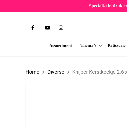
Skip
Specialist in druk 
to
main
facebook
youtube
instagram
content
Thema’s
Patisserie
Assortiment
Druk op Enter om te zoeken of ESC om te slu
Home
Diverse
Knijper Kerstkoekje 2.6 