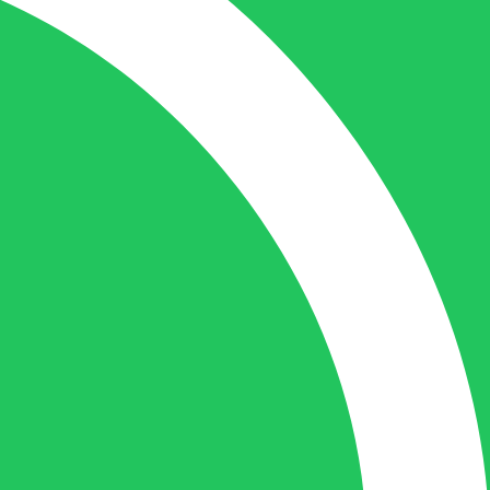
de juiste persoon op de juiste plaats te
benaderen en zal altijd haar uiterste best
doen u zo snel mogelijk een antwoord op
uw vraag te geven.
Gilles Pauwels:
Boekhouding
gilles@berdo.be
+32(0)493 61 11 33
Gilles is de aangewezen persoon als u een
vraag heeft over een factuur en zal zijn
uiterste best doen om u zo snel als