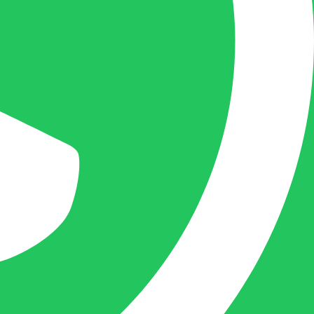
mogelijk uw vraag te beantwoorden, een
kopie toe te sturen van een levering of een
overzicht van een openstaande factuur.
Femke van Deurzen:
Eigenaar BELOFE Nederland
femke@belofe.com
+31(0)6 1038 3901
Femke is het aanspreekpunt voor
chocolaterieën en patisserieën in Brabant
en Limburg, maar ook bij beauty en ander
soortgelijke zaken in Nederland komt
Femke graag.