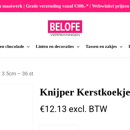
en maatwerk | Gratis verzending vanaf €300,-* | Webwinkel prijz
 en chocolade
Linten en decoraties
Tassen en zakjes
iten
x 3.5cm – 36 st
Knijper Kerstkoekje 
€
12.13
excl. BTW