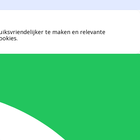
een specifieke persoon niet kunt bereiken
zal Bernard u graag te woord staan.
uiksvriendelijker te maken en relevante
Nicole Bisscheroux:
ookies.
Rechterhand zaakvoerder Berdo
nicole@berdo.be
+32(0)485 55 90 07
Onze duizendpoot!
Nicole doet bijna alles, maar vooral is ze
het aanspreekpunt voor prijsaanvragen,
drukwerk en maatwerk. Nicole heeft
contact met de tussenpersonen en weet