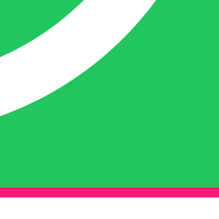
Naast dit houdt deze crea-bea zich voor en
achter de schermen ook nog bezig met de
webwinkel www.belofe.com en social
media t.b.v. BELOFE-verpakkingen.
Ben van Deurzen:
Eigenaar BELOFE Nederland
info@belofe.com
+31(0)6 3088 3478
Ben is de eigenaar en oprichter van
BELOFE-verpakkingen en heeft het bedrijf