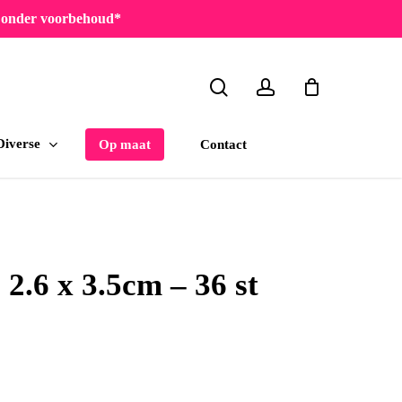
en onder voorbehoud*
search
account
Diverse
Contact
Op maat
2.6 x 3.5cm – 36 st