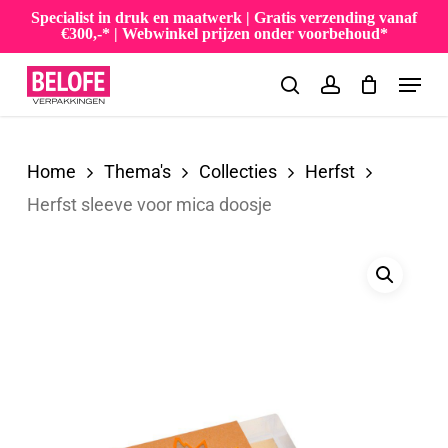
Skip
Specialist in druk en maatwerk | Gratis verzending vanaf
€300,-* | Webwinkel prijzen onder voorbehoud*
to
Menu
main
search
account
content
Home
Thema's
Collecties
Herfst
Herfst sleeve voor mica doosje