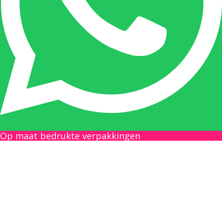
tussenpersonen en weet de juiste persoon op
de juiste plaats te benaderen en zal altijd haar
uiterste best doen u zo snel mogelijk een
antwoord op uw vraag te geven.
Gilles Pauwels:
Boekhouding
gilles@berdo.be
Op maat bedrukte verpakkingen
+32(0)493 61 11 33
Gilles is de aangewezen persoon als u een
vraag heeft over een factuur en zal zijn
uiterste best doen om u zo snel als mogelijk