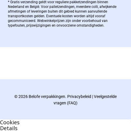
Bernard Pauwels:
* Gratis verzending geldt voor reguliere pakketzendingen binnen
Nederland en België. Voor palletzendingen, meerdere colli, afwijkende
afmetingen of leveringen buiten dit gebied kunnen aanvullende
transportkosten gelden. Eventuele kosten worden altijd vooraf
Zaakvoerder Berdo
gecommuniceerd. Webwinkelprijzen zijn onder voorbehoud van
typefouten, prijswijzigingen en onvoorziene omstandigheden.
bernard@berdo.be
+3238289505
De eindverantwoordelijke voor Berdo
verpakkingen en heeft een rijke kennis op het
gebied van verpakkingen opgedaan de
afgelopen decennia.
© 2026 Belofe verpakkingen.
Privacybeleid
|
Veelgestelde
Bernard werkt 25 uur per dag en draait voor
vragen (FAQ)
geen enkel klusje zijn handen om.
Cookies
U kunt Bernard bellen of mailen voor vragen
Details