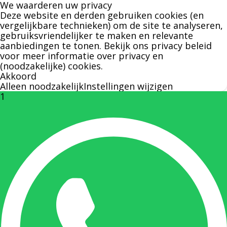
We waarderen uw privacy
over leveringen of facturen. Of als u een
Deze website en derden gebruiken cookies (en
specifieke persoon niet kunt bereiken zal
vergelijkbare technieken) om de site te analyseren,
gebruiksvriendelijker te maken en relevante
Bernard u graag te woord staan.
aanbiedingen te tonen. Bekijk ons
privacy beleid
voor meer informatie over privacy en
(noodzakelijke) cookies.
Nicole Bisscheroux:
Akkoord
Alleen noodzakelijk
Instellingen wijzigen
1
Rechterhand zaakvoerder Berdo
nicole@berdo.be
+32(0)485 55 90 07
Onze duizendpoot!
Nicole doet bijna alles, maar vooral is ze het
aanspreekpunt voor prijsaanvragen, drukwerk
en maatwerk. Nicole heeft contact met de