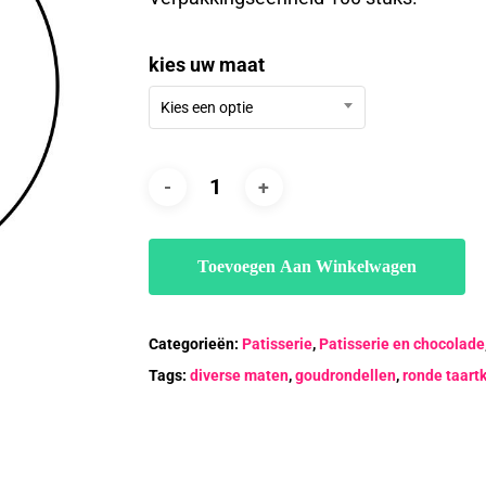
€68.33
kies uw maat
Kies een optie
Toevoegen Aan Winkelwagen
Categorieën:
Patisserie
,
Patisserie en chocolade
Tags:
diverse maten
,
goudrondellen
,
ronde taart