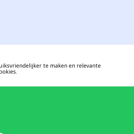
geen enkel klusje zijn handen om.
U kunt Bernard bellen of mailen voor
vragen over leveringen of facturen. Of als u
een specifieke persoon niet kunt bereiken
zal Bernard u graag te woord staan.
uiksvriendelijker te maken en relevante
Nicole Bisscheroux:
ookies.
Rechterhand zaakvoerder Berdo
nicole@berdo.be
+32(0)485 55 90 07
Onze duizendpoot!