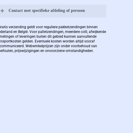
Contact met specifieke afdeling of persoon
Bernard Pauwels:
Gratis verzending geldt voor reguliere pakketzendingen binnen
derland en België. Voor palletzendingen, meerdere colli, afwijkende
metingen of leveringen buiten dit gebied kunnen aanvullende
ansportkosten gelden. Eventuele kosten worden altijd vooraf
Zaakvoerder Berdo
communiceerd. Webwinkelprijzen zijn onder voorbehoud van
pefouten, prijswijzigingen en onvoorziene omstandigheden.
bernard@berdo.be
+3238289505
De eindverantwoordelijke voor Berdo
verpakkingen en heeft een rijke kennis op
het gebied van verpakkingen opgedaan de
afgelopen decennia.
Bernard werkt 25 uur per dag en draait voor