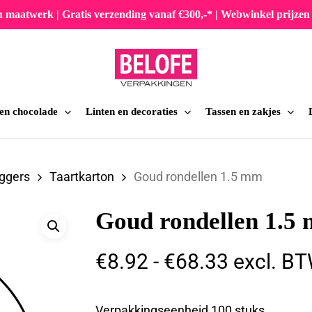
en maatwerk | Gratis verzending vanaf €300,-* | Webwinkel prijz
 en chocolade
Linten en decoraties
Tassen en zakjes
iten
ggers
Taartkarton
Goud rondellen 1.5 mm
Goud rondellen 1.5
Prijsklas
€
8.92
-
€
68.33
excl. B
€8.92
tot
Verpakkingseenheid 100 stuks.