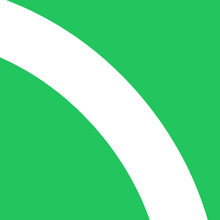
Nicole doet bijna alles, maar vooral is ze
het aanspreekpunt voor prijsaanvragen,
drukwerk en maatwerk. Nicole heeft
contact met de tussenpersonen en weet
de juiste persoon op de juiste plaats te
benaderen en zal altijd haar uiterste best
doen u zo snel mogelijk een antwoord op
uw vraag te geven.
Gilles Pauwels:
Boekhouding
gilles@berdo.be
+32(0)493 61 11 33