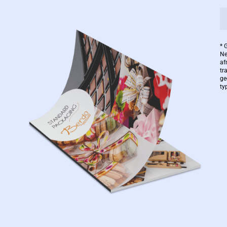
* 
Ne
af
tr
ge
ty